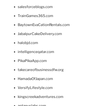
salesforceblogs.com
TrainGames365.com
BaytownEvaCationRentals.com
JabalpurCakeDelivery.com
halobjd.com
intelligenceqatar.com
PikaPikaApp.com
takecareofbusinessdfw.org
HamadaOfJapan.com
VersifyLifestyle.com
kingscreekadventures.com
antaeuslabs.com