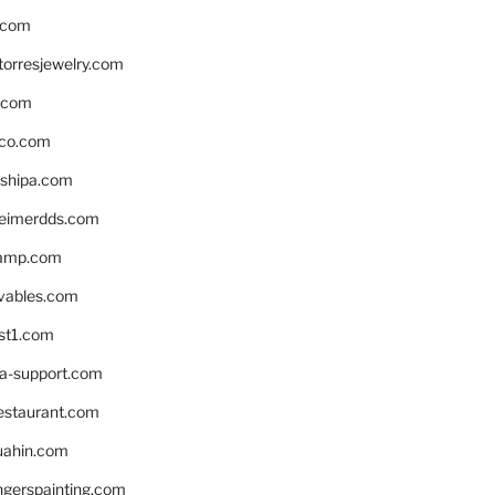
.com
torresjewelry.com
s.com
ico.com
shipa.com
eimerdds.com
camp.com
ivables.com
st1.com
la-support.com
estaurant.com
uahin.com
erspainting.com