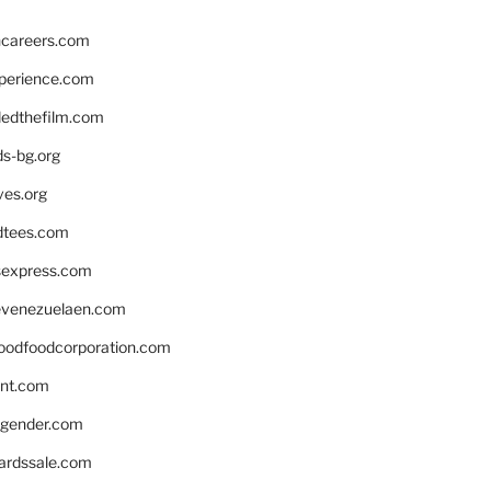
hcareers.com
xperience.com
edthefilm.com
ds-bg.org
ves.org
tees.com
rsexpress.com
venezuelaen.com
oodfoodcorporation.com
nnt.com
gender.com
ardssale.com