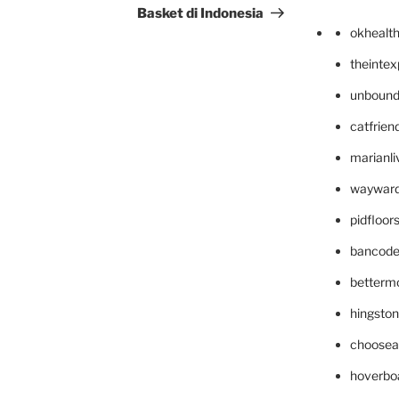
Basket di Indonesia
okhealt
theinte
unbound
catfrien
marianli
wayward
pidfloo
bancode
betterm
hingsto
choosea
hoverbo