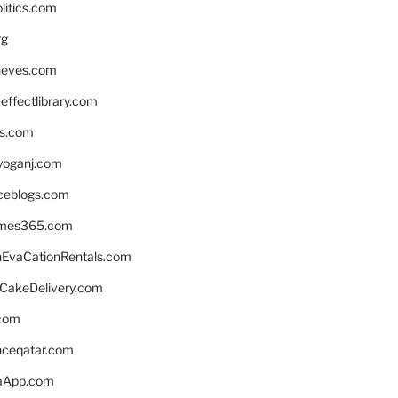
litics.com
rg
neves.com
ffectlibrary.com
ns.com
yoganj.com
rceblogs.com
ames365.com
EvaCationRentals.com
rCakeDelivery.com
.com
enceqatar.com
aApp.com