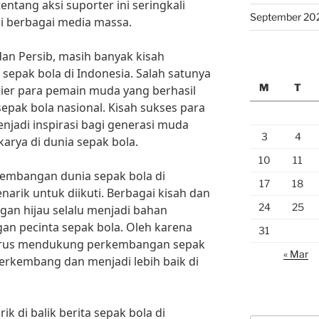
tentang aksi suporter ini seringkali
September 20
i berbagai media massa.
a dan Persib, masih banyak kisah
a sepak bola di Indonesia. Salah satunya
M
T
rier para pemain muda yang berhasil
epak bola nasional. Kisah sukses para
njadi inspirasi bagi generasi muda
3
4
arya di dunia sepak bola.
10
11
kembangan dunia sepak bola di
17
18
rik untuk diikuti. Berbagai kisah dan
24
25
ngan hijau selalu menjadi bahan
gan pecinta sepak bola. Oleh karena
31
k terus mendukung perkembangan sepak
« Mar
berkembang dan menjadi lebih baik di
k di balik berita sepak bola di