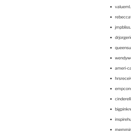
valueml
rebecca
jmpblis
drjorger
queensu
wendyw
ameri-
hrsrece
empcon
cinderel
bigpinkr
inspireh
memming