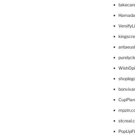
takecar
Hamada
VersifyL
kingscr
antaeus
purelyc
WishOp
shopleg
bonviva
CupPlan
mpzin.c
stcreal.
PopUpFl