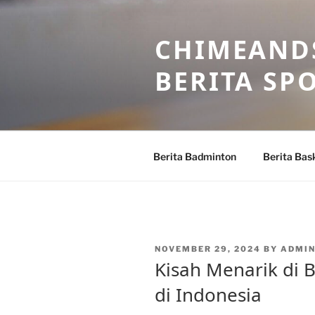
Skip
to
CHIMEANDS
content
BERITA SP
Berita Badminton
Berita Bas
POSTED
NOVEMBER 29, 2024
BY
ADMIN
ON
Kisah Menarik di B
di Indonesia