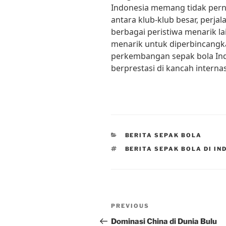
Indonesia memang tidak perna
antara klub-klub besar, perja
berbagai peristiwa menarik la
menarik untuk diperbincangka
perkembangan sepak bola Ind
berprestasi di kancah internas
CATEGORIES
BERITA SEPAK BOLA
TAGS
BERITA SEPAK BOLA DI IN
Post
Previous
PREVIOUS
navigation
Post
Dominasi China di Dunia Bulu