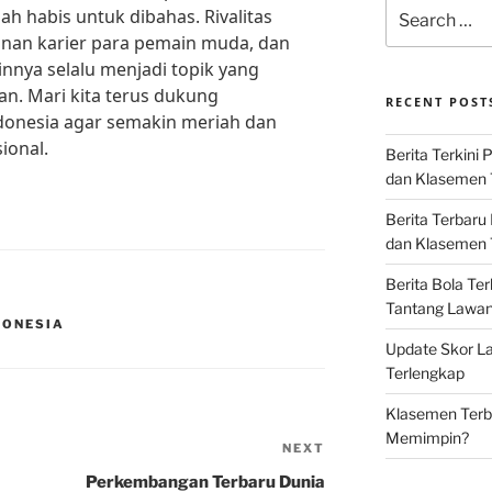
Search
h habis untuk dibahas. Rivalitas
for:
lanan karier para pemain muda, dan
innya selalu menjadi topik yang
n. Mari kita terus dukung
RECENT POST
onesia agar semakin meriah dan
ional.
Berita Terkini 
dan Klasemen 
Berita Terbaru
dan Klasemen T
Berita Bola Te
Tantang Lawan K
DONESIA
Update Skor La
Terlengkap
Klasemen Terba
Memimpin?
NEXT
Next
Post
Perkembangan Terbaru Dunia