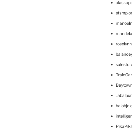
alaskapo
stsmp.o
manoel
mandelae
roselyn
balance
salesfo
TrainG
Baytown
Jabalpu
halobjd
intellig
PikaPik