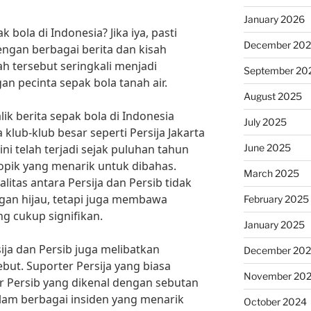
January 2026
ola di Indonesia? Jika iya, pasti
December 20
engan berbagai berita dan kisah
ah tersebut seringkali menjadi
September 20
n pecinta sepak bola tanah air.
August 2025
lik berita sepak bola di Indonesia
July 2025
a klub-klub besar seperti Persija Jakarta
June 2025
ini telah terjadi sejak puluhan tahun
topik yang menarik untuk dibahas.
March 2025
litas antara Persija dan Persib tidak
an hijau, tetapi juga membawa
February 2025
g cukup signifikan.
January 2025
ija dan Persib juga melibatkan
December 20
ebut. Suporter Persija yang biasa
November 20
r Persib yang dikenal dengan sebutan
alam berbagai insiden yang menarik
October 2024