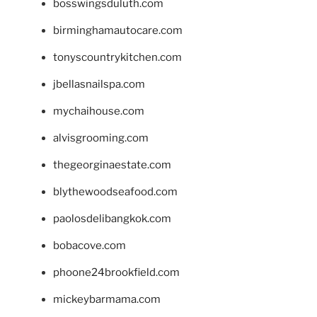
bosswingsduluth.com
birminghamautocare.com
tonyscountrykitchen.com
jbellasnailspa.com
mychaihouse.com
alvisgrooming.com
thegeorginaestate.com
blythewoodseafood.com
paolosdelibangkok.com
bobacove.com
phoone24brookfield.com
mickeybarmama.com