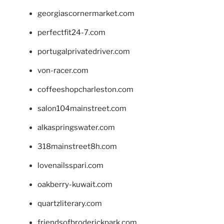
georgiascornermarket.com
perfectfit24-7.com
portugalprivatedriver.com
von-racer.com
coffeeshopcharleston.com
salon104mainstreet.com
alkaspringswater.com
318mainstreet8h.com
lovenailsspari.com
oakberry-kuwait.com
quartzliterary.com
friendsofbroderickpark.com