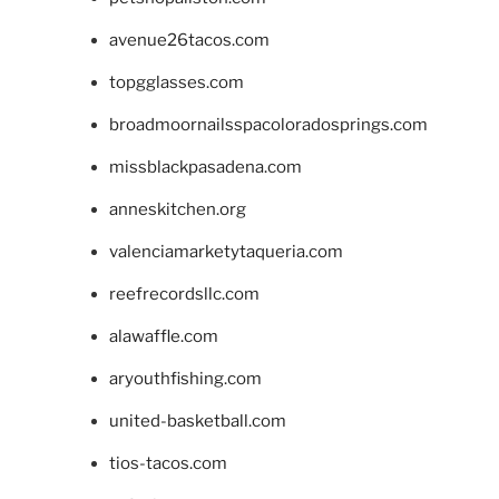
avenue26tacos.com
topgglasses.com
broadmoornailsspacoloradosprings.com
missblackpasadena.com
anneskitchen.org
valenciamarketytaqueria.com
reefrecordsllc.com
alawaffle.com
aryouthfishing.com
united-basketball.com
tios-tacos.com