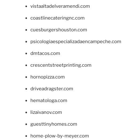
vistaaltadelveramendi.com
coastlinecateringnc.com
cuesburgershouston.com
psicologiaespecializadaencampeche.com
dmtacos.com
crescentstreetprinting.com
hornopizza.com
driveadragster.com
hematologa.com
lizaivanov.com
guesttinyhomes.com
home-plow-by-meyer.com