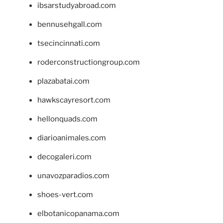
ibsarstudyabroad.com
bennusehgall.com
tsecincinnati.com
roderconstructiongroup.com
plazabatai.com
hawkscayresort.com
hellonquads.com
diarioanimales.com
decogaleri.com
unavozparadios.com
shoes-vert.com
elbotanicopanama.com