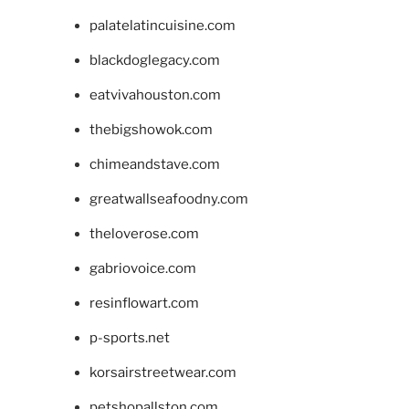
palatelatincuisine.com
blackdoglegacy.com
eatvivahouston.com
thebigshowok.com
chimeandstave.com
greatwallseafoodny.com
theloverose.com
gabriovoice.com
resinflowart.com
p-sports.net
korsairstreetwear.com
petshopallston.com