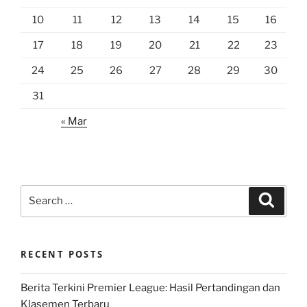
10
11
12
13
14
15
16
17
18
19
20
21
22
23
24
25
26
27
28
29
30
31
« Mar
Search
Search
for:
RECENT POSTS
Berita Terkini Premier League: Hasil Pertandingan dan
Klasemen Terbaru