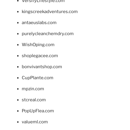
VersifyLifestyle.com
kingscreekadventures.com
antaeuslabs.com
purelycleanchemdry.com
WishOping.com
shoplegacee.com
bonvivantshop.com
CupPlante.com
mpzin.com
stcreal.com
PopUpFlea.com
valueml.com