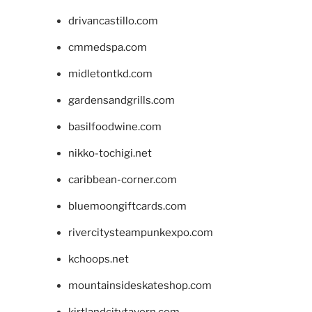
drivancastillo.com
cmmedspa.com
midletontkd.com
gardensandgrills.com
basilfoodwine.com
nikko-tochigi.net
caribbean-corner.com
bluemoongiftcards.com
rivercitysteampunkexpo.com
kchoops.net
mountainsideskateshop.com
kirtlandcitytavern.com