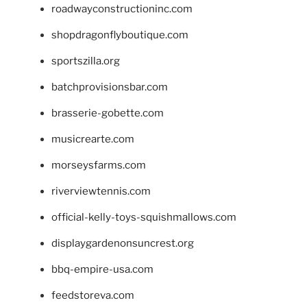
roadwayconstructioninc.com
shopdragonflyboutique.com
sportszilla.org
batchprovisionsbar.com
brasserie-gobette.com
musicrearte.com
morseysfarms.com
riverviewtennis.com
official-kelly-toys-squishmallows.com
displaygardenonsuncrest.org
bbq-empire-usa.com
feedstoreva.com