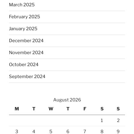
March 2025
February 2025
January 2025
December 2024
November 2024
October 2024
September 2024
August 2026
M
T
W
T
F
S
S
1
2
3
4
5
6
7
8
9