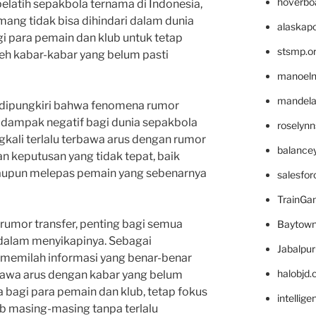
hoverbo
elatih sepakbola ternama di Indonesia,
ng tidak bisa dihindari dalam dunia
alaskapo
i para pemain dan klub untuk tetap
stsmp.o
leh kabar-kabar yang belum pasti
manoel
mandelae
a dipungkiri bahwa fenomena rumor
 dampak negatif bagi dunia sepakbola
roselyn
gkali terlalu terbawa arus dengan rumor
balance
n keputusan yang tidak tepat, baik
aupun melepas pemain yang sebenarnya
salesfo
TrainG
mor transfer, penting bagi semua
Baytown
k dalam menyikapinya. Sebagai
Jabalpu
memilah informasi yang benar-benar
halobjd
bawa arus dengan kabar yang belum
 bagi para pemain dan klub, tetap fokus
intellig
b masing-masing tanpa terlalu