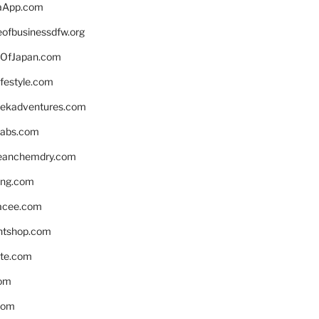
aApp.com
eofbusinessdfw.org
OfJapan.com
ifestyle.com
eekadventures.com
labs.com
leanchemdry.com
ing.com
acee.com
ntshop.com
te.com
om
com