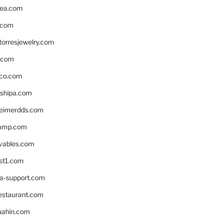
ea.com
.com
torresjewelry.com
s.com
ico.com
shipa.com
eimerdds.com
camp.com
ivables.com
st1.com
la-support.com
estaurant.com
uahin.com