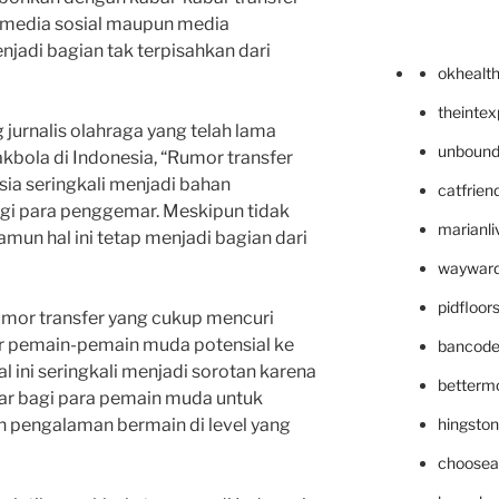
i media sosial maupun media
jadi bagian tak terpisahkan dari
okhealt
theinte
jurnalis olahraga yang telah lama
unbound
bola di Indonesia, “Rumor transfer
ia seringkali menjadi bahan
catfrien
gi para penggemar. Meskipun tidak
marianli
mun hal ini tetap menjadi bagian dari
wayward
pidfloo
umor transfer yang cukup mencuri
er pemain-pemain muda potensial ke
bancode
al ini seringkali menjadi sorotan karena
betterm
ar bagi para pemain muda untuk
hingsto
pengalaman bermain di level yang
choosea