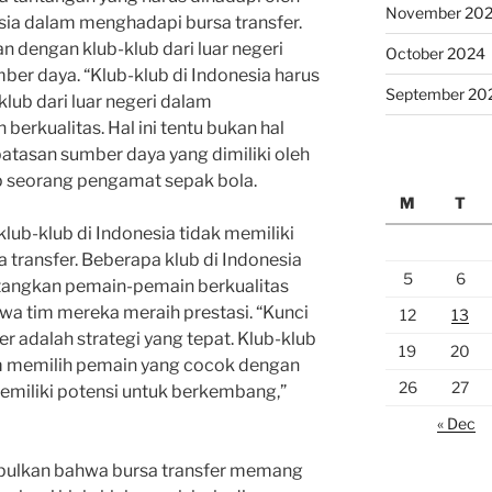
November 20
esia dalam menghadapi bursa transfer.
n dengan klub-klub dari luar negeri
October 2024
ber daya. “Klub-klub di Indonesia harus
September 20
ub dari luar negeri dalam
rkualitas. Hal ini tentu bukan hal
tasan sumber daya yang dimiliki oleh
ap seorang pengamat sepak bola.
M
T
klub-klub di Indonesia tidak memiliki
a transfer. Beberapa klub di Indonesia
5
6
angkan pemain-pemain berkualitas
 tim mereka meraih prestasi. “Kunci
12
13
er adalah strategi yang tepat. Klub-klub
19
20
am memilih pemain yang cocok dengan
26
27
miliki potensi untuk berkembang,”
« Dec
pulkan bahwa bursa transfer memang