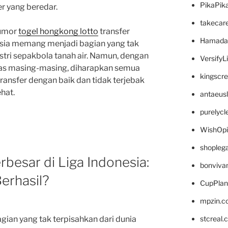
PikaPik
r yang beredar.
takecar
rumor
togel hongkong lotto
transfer
Hamada
sia memang menjadi bagian yang tak
stri sepakbola tanah air. Namun, dengan
VersifyL
gas masing-masing, diharapkan semua
kingscr
ransfer dengan baik dan tidak terjebak
hat.
antaeus
purelyc
WishOp
shopleg
rbesar di Liga Indonesia:
bonviva
Berhasil?
CupPlan
mpzin.c
stcreal.
ian yang tak terpisahkan dari dunia