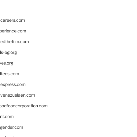
hcareers.com
xperience.com
edthefilm.com
ds-bg.org
ves.org
tees.com
rsexpress.com
venezuelaen.com
oodfoodcorporation.com
nnt.com
gender.com