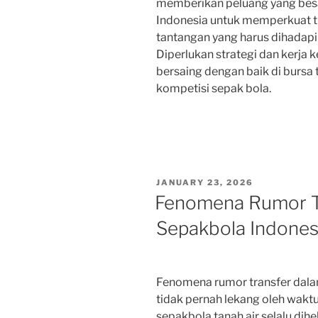
memberikan peluang yang besar
Indonesia untuk memperkuat t
tantangan yang harus dihadapi
Diperlukan strategi dan kerja k
bersaing dengan baik di bursa 
kompetisi sepak bola.
POSTED
JANUARY 23, 2026
ON
Fenomena Rumor T
Sepakbola Indones
Fenomena rumor transfer dal
tidak pernah lekang oleh wakt
sepakbola tanah air selalu di