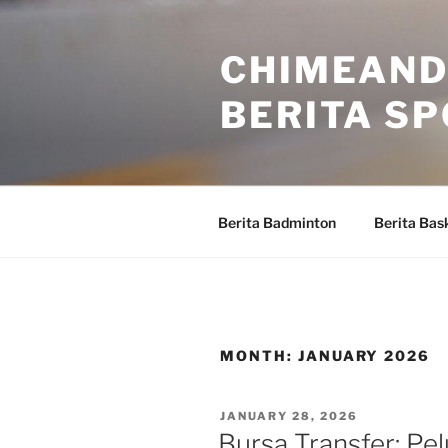
Skip
to
CHIMEAND
content
BERITA S
Berita Badminton
Berita Bas
MONTH:
JANUARY 2026
POSTED
JANUARY 28, 2026
ON
Bursa Transfer: Pe