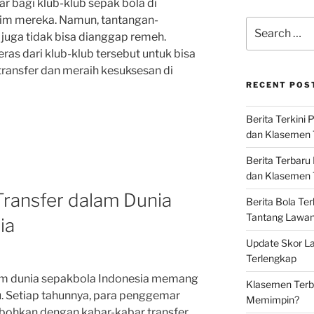
 bagi klub-klub sepak bola di
im mereka. Namun, tantangan-
Search
 juga tidak bisa dianggap remeh.
for:
eras dari klub-klub tersebut untuk bisa
transfer dan meraih kesuksesan di
RECENT POS
Berita Terkini 
dan Klasemen 
Berita Terbaru
dan Klasemen T
ransfer dalam Dunia
Berita Bola Te
Tantang Lawan K
ia
Update Skor La
Terlengkap
am dunia sepakbola Indonesia memang
Klasemen Terba
u. Setiap tahunnya, para penggemar
Memimpin?
hebohkan dengan kabar-kabar transfer