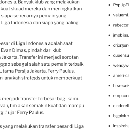
ndonesia. Banyak klub yang melakukan
PopUpFl
rkuat skuad mereka dan meningkatkan
valueml
, siapa sebenarnya pemain yang
 Liga Indonesia dan siapa yang paling
rebecca
jmpblis
besar di Liga Indonesia adalah saat
drjorger
 Evan Dimas, pindah dari klub
queensu
 Jakarta. Transfer ini menjadi sorotan
ggap sebagai salah satu pemain terbaik
wendyw
Utama Persija Jakarta, Ferry Paulus,
ameri-
n langkah strategis untuk memperkuat
hrsrece
empcon
s menjadi transfer terbesar bagi kami.
Evan, tim akan semakin kuat dan mampu
cinderel
gi,” ujar Ferry Paulus.
bigpinkr
inspireh
 yang melakukan transfer besar di Liga