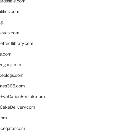
ardssale.com
litics.com
rg
neves.com
ffectlibrary.com
ns.com
yoganj.com
rceblogs.com
ames365.com
EvaCationRentals.com
rCakeDelivery.com
.com
enceqatar.com