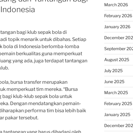
March 2026
 Indonesia
February 2026
January 2026
ntangan bagi klub sepak bola di
December 20
di topik menarik untuk dibahas. Setiap
ak bola di Indonesia berlomba-lomba
September 20
emain berkualitas guna memperkuat
August 2025
luang yang ada, juga terdapat tantangan
klub.
July 2025
June 2025
ola, bursa transfer merupakan
tuk memperkuat tim mereka. “Bursa
March 2025
 bagi klub-klub sepak bola untuk
ereka. Dengan mendatangkan pemain-
February 2025
diharapkan performa tim bisa lebih baik
January 2025
ar pakar tersebut.
December 20
ula tantangan yang harus dihadapi oleh