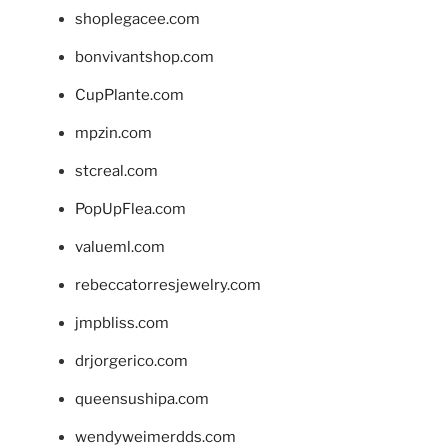
shoplegacee.com
bonvivantshop.com
CupPlante.com
mpzin.com
stcreal.com
PopUpFlea.com
valueml.com
rebeccatorresjewelry.com
jmpbliss.com
drjorgerico.com
queensushipa.com
wendyweimerdds.com