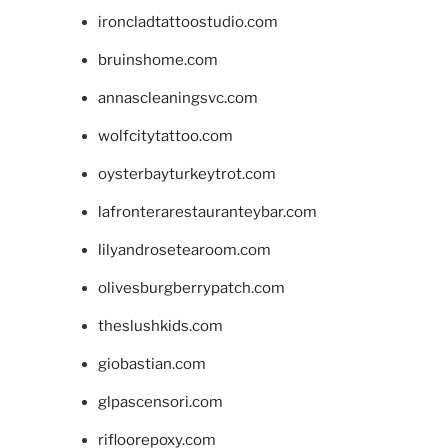
ironcladtattoostudio.com
bruinshome.com
annascleaningsvc.com
wolfcitytattoo.com
oysterbayturkeytrot.com
lafronterarestauranteybar.com
lilyandrosetearoom.com
olivesburgberrypatch.com
theslushkids.com
giobastian.com
glpascensori.com
rifloorepoxy.com