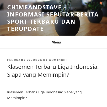
Skip
CHIMEANDSTAVE –
to
INFORMASI SEPUTAR BERITA
content
SPORT TERBARU DAN
TERUPDATE
Menu
POSTED
FEBRUARY 27, 2026
BY
ADMINCHI
ON
Klasemen Terbaru Liga Indonesia:
Siapa yang Memimpin?
Klasemen Terbaru Liga Indonesia: Siapa yang
Memimpin?