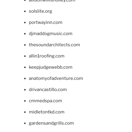
allisonwillisholley.com
solslite.org
portwayinn.com
djmaddogmusic.com
thesoundarchitects.com
allin1roofing.com
keepjudgewebb.com
anatomyofadventure.com
drivancastillo.com
cmmedspa.com
midletontkd.com
gardensandgrills.com