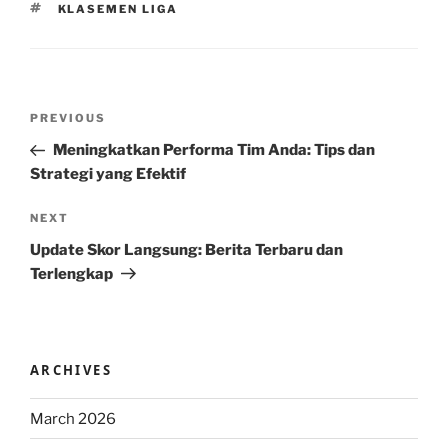
TAGS
KLASEMEN LIGA
Post
Previous
PREVIOUS
navigation
Post
Meningkatkan Performa Tim Anda: Tips dan
Strategi yang Efektif
Next
NEXT
Post
Update Skor Langsung: Berita Terbaru dan
Terlengkap
ARCHIVES
March 2026