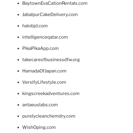
BaytownEvaCationRentals.com
JabalpurCakeDelivery.com
halobjd.com
intelligenceqatar.com
PikaPikaApp.com
takecareofbusinessdfw.org
HamadaOfJapan.com
VersifyLifestyle.com
kingscreekadventures.com
antaeuslabs.com
purelycleanchemdry.com
WishOping.com