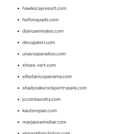
hawkscayresort.com
hellonquads.com
diarioanimales.com
decogaleri.com
unavozparadios.com
shoes-vert.com
elbotanicopanama.com
shadyoaksrockportrvpark.com
jccoinlaundry.com
kautorepair.com
marjaeswinebar.com
elmazatlanclinton.com