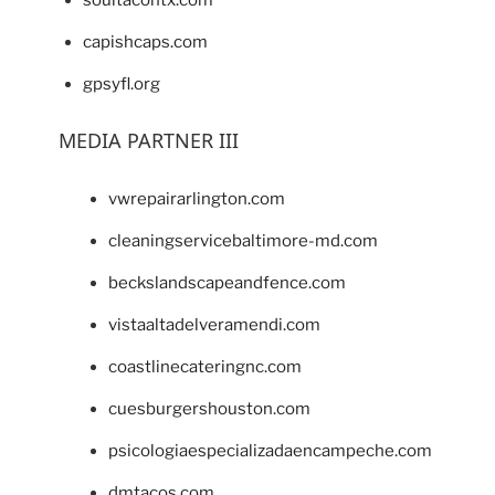
capishcaps.com
gpsyfl.org
MEDIA PARTNER III
vwrepairarlington.com
cleaningservicebaltimore-md.com
beckslandscapeandfence.com
vistaaltadelveramendi.com
coastlinecateringnc.com
cuesburgershouston.com
psicologiaespecializadaencampeche.com
dmtacos.com