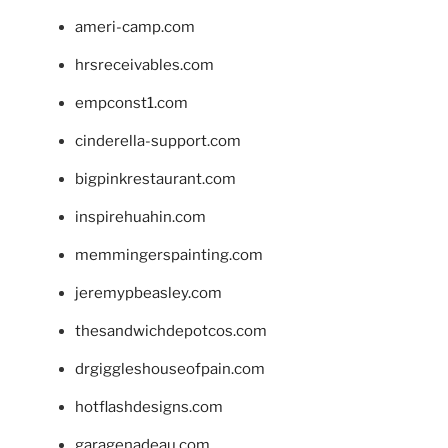
ameri-camp.com
hrsreceivables.com
empconst1.com
cinderella-support.com
bigpinkrestaurant.com
inspirehuahin.com
memmingerspainting.com
jeremypbeasley.com
thesandwichdepotcos.com
drgiggleshouseofpain.com
hotflashdesigns.com
garagenadeau.com