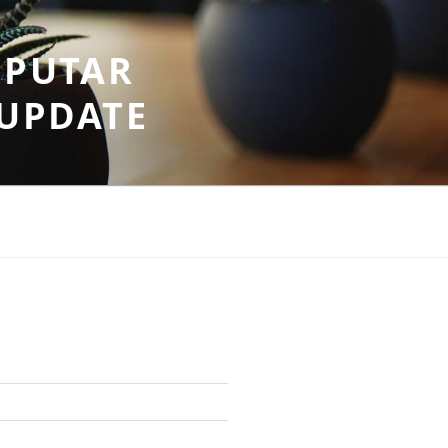
EPUTAR
RUPDATE