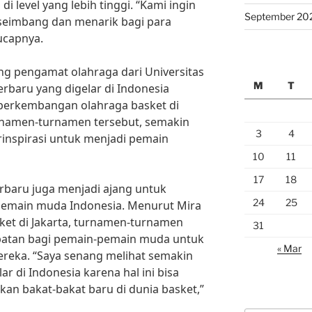
i level yang lebih tinggi. “Kami ingin
September 20
seimbang dan menarik bagi para
 ucapnya.
g pengamat olahraga dari Universitas
M
T
rbaru yang digelar di Indonesia
 perkembangan olahraga basket di
urnamen-turnamen tersebut, semakin
3
4
inspirasi untuk menjadi pemain
10
11
17
18
erbaru juga menjadi ajang untuk
24
25
pemain muda Indonesia. Menurut Mira
sket di Jakarta, turnamen-turnamen
31
atan bagi pemain-pemain muda untuk
« Mar
ka. “Saya senang melihat semakin
r di Indonesia karena hal ini bisa
n bakat-bakat baru di dunia basket,”