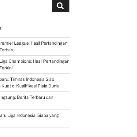
Search
S
Premier League: Hasil Pertandingan
Terbaru
 Liga Champions: Hasil Pertandingan
erkini
rbaru: Timnas Indonesia Siap
uat di Kualifikasi Piala Dunia
ngsung: Berita Terbaru dan
ru Liga Indonesia: Siapa yang