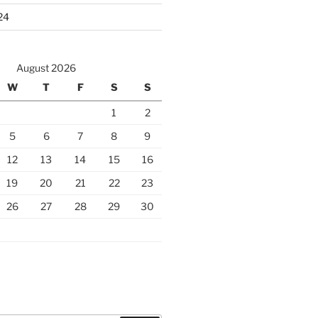
24
August 2026
W
T
F
S
S
1
2
5
6
7
8
9
12
13
14
15
16
19
20
21
22
23
26
27
28
29
30