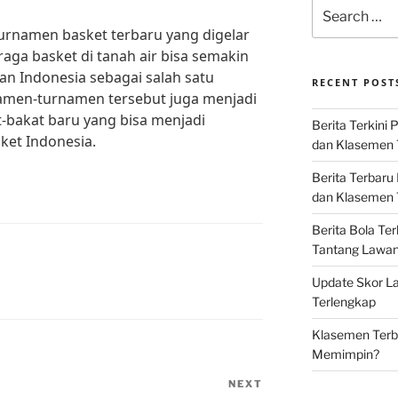
Search
for:
rnamen basket terbaru yang digelar
raga basket di tanah air bisa semakin
 Indonesia sebagai salah satu
RECENT POST
namen-turnamen tersebut juga menjadi
-bakat baru yang bisa menjadi
Berita Terkini 
ket Indonesia.
dan Klasemen 
Berita Terbaru
dan Klasemen T
Berita Bola Te
Tantang Lawan K
Update Skor La
Terlengkap
Klasemen Terba
Memimpin?
NEXT
Next