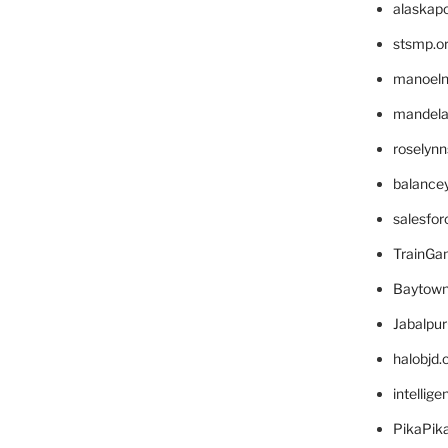
alaskapo
stsmp.o
manoel
mandelae
roselyn
balance
salesfo
TrainG
Baytown
Jabalpu
halobjd
intellig
PikaPik