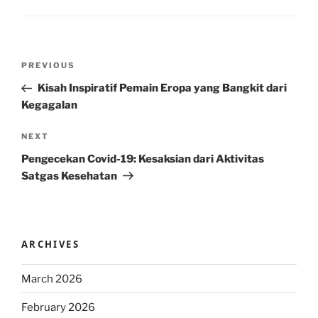
Post
Previous
PREVIOUS
navigation
Post
Kisah Inspiratif Pemain Eropa yang Bangkit dari
Kegagalan
Next
NEXT
Post
Pengecekan Covid-19: Kesaksian dari Aktivitas
Satgas Kesehatan
ARCHIVES
March 2026
February 2026