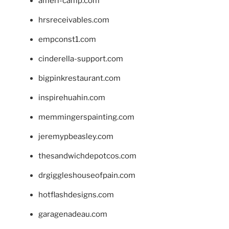
ameri-camp.com
hrsreceivables.com
empconst1.com
cinderella-support.com
bigpinkrestaurant.com
inspirehuahin.com
memmingerspainting.com
jeremypbeasley.com
thesandwichdepotcos.com
drgiggleshouseofpain.com
hotflashdesigns.com
garagenadeau.com