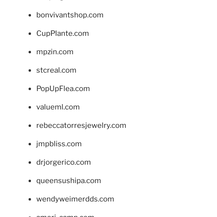
bonvivantshop.com
CupPlante.com
mpzin.com
stcreal.com
PopUpFlea.com
valueml.com
rebeccatorresjewelry.com
jmpbliss.com
drjorgerico.com
queensushipa.com
wendyweimerdds.com