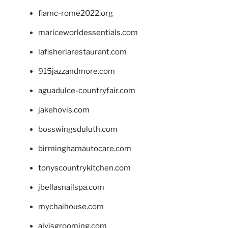
fiamc-rome2022.org
mariceworldessentials.com
lafisheriarestaurant.com
915jazzandmore.com
aguadulce-countryfair.com
jakehovis.com
bosswingsduluth.com
birminghamautocare.com
tonyscountrykitchen.com
jbellasnailspa.com
mychaihouse.com
alvisgrooming.com