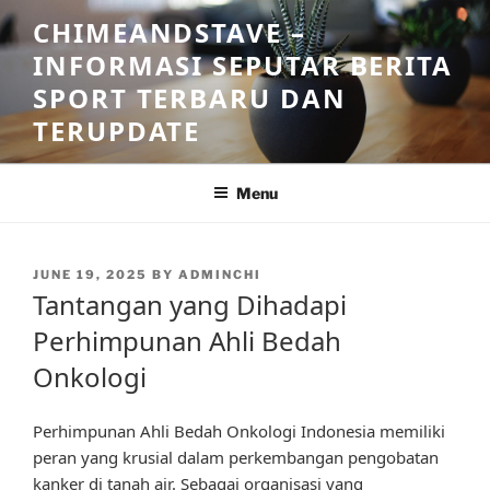
Skip
CHIMEANDSTAVE –
to
INFORMASI SEPUTAR BERITA
content
SPORT TERBARU DAN
TERUPDATE
Menu
POSTED
JUNE 19, 2025
BY
ADMINCHI
ON
Tantangan yang Dihadapi
Perhimpunan Ahli Bedah
Onkologi
Perhimpunan Ahli Bedah Onkologi Indonesia memiliki
peran yang krusial dalam perkembangan pengobatan
kanker di tanah air. Sebagai organisasi yang