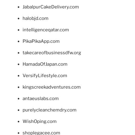
JabalpurCakeDelivery.com
halobjd.com
intelligenceqatar.com
PikaPikaApp.com
takecareofbusinessdfw.org
HamadaOfJapan.com
VersifyLifestyle.com
kingscreekadventures.com
antaeuslabs.com
purelycleanchemdry.com
WishOping.com
shoplegacee.com