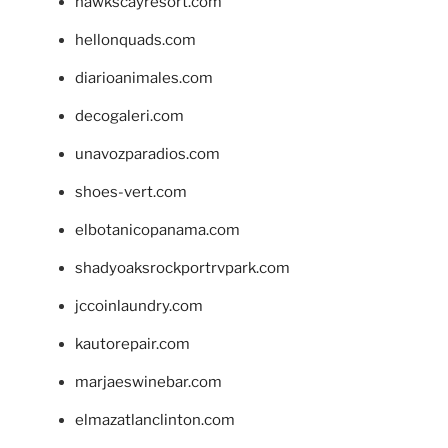
hawkscayresort.com
hellonquads.com
diarioanimales.com
decogaleri.com
unavozparadios.com
shoes-vert.com
elbotanicopanama.com
shadyoaksrockportrvpark.com
jccoinlaundry.com
kautorepair.com
marjaeswinebar.com
elmazatlanclinton.com