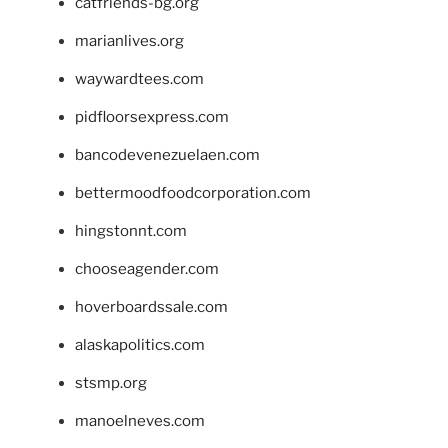
catfriends-bg.org
marianlives.org
waywardtees.com
pidfloorsexpress.com
bancodevenezuelaen.com
bettermoodfoodcorporation.com
hingstonnt.com
chooseagender.com
hoverboardssale.com
alaskapolitics.com
stsmp.org
manoelneves.com