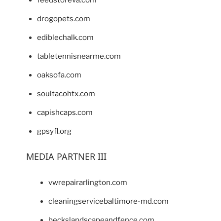
drogopets.com
ediblechalk.com
tabletennisnearme.com
oaksofa.com
soultacohtx.com
capishcaps.com
gpsyfl.org
MEDIA PARTNER III
vwrepairarlington.com
cleaningservicebaltimore-md.com
beckslandscapeandfence.com