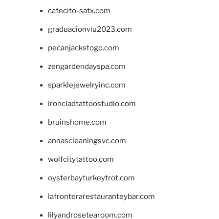
cafecito-satx.com
graduacionviu2023.com
pecanjackstogo.com
zengardendayspa.com
sparklejewelryinc.com
ironcladtattoostudio.com
bruinshome.com
annascleaningsvc.com
wolfcitytattoo.com
oysterbayturkeytrot.com
lafronterarestauranteybar.com
lilyandrosetearoom.com