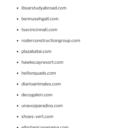
ibsarstudyabroad.com
bennusehgall.com
tsecincinnati.com
roderconstructiongroup.com
plazabatai.com
hawkscayresort.com
hellonquads.com
diarioanimales.com
decogaleri.com
unavozparadios.com
shoes-vert.com
elbotanicopanama.com