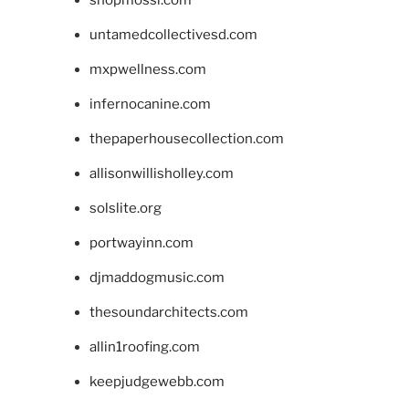
shopmossi.com
untamedcollectivesd.com
mxpwellness.com
infernocanine.com
thepaperhousecollection.com
allisonwillisholley.com
solslite.org
portwayinn.com
djmaddogmusic.com
thesoundarchitects.com
allin1roofing.com
keepjudgewebb.com