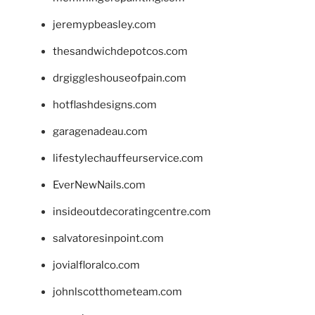
jeremypbeasley.com
thesandwichdepotcos.com
drgiggleshouseofpain.com
hotflashdesigns.com
garagenadeau.com
lifestylechauffeurservice.com
EverNewNails.com
insideoutdecoratingcentre.com
salvatoresinpoint.com
jovialfloralco.com
johnlscotthometeam.com