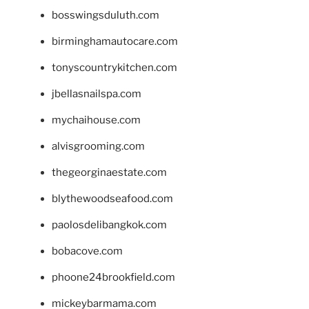
bosswingsduluth.com
birminghamautocare.com
tonyscountrykitchen.com
jbellasnailspa.com
mychaihouse.com
alvisgrooming.com
thegeorginaestate.com
blythewoodseafood.com
paolosdelibangkok.com
bobacove.com
phoone24brookfield.com
mickeybarmama.com