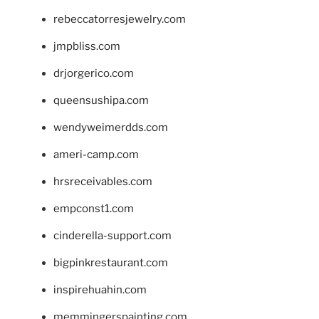
rebeccatorresjewelry.com
jmpbliss.com
drjorgerico.com
queensushipa.com
wendyweimerdds.com
ameri-camp.com
hrsreceivables.com
empconst1.com
cinderella-support.com
bigpinkrestaurant.com
inspirehuahin.com
memmingerspainting.com