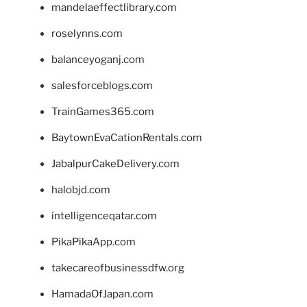
mandelaeffectlibrary.com
roselynns.com
balanceyoganj.com
salesforceblogs.com
TrainGames365.com
BaytownEvaCationRentals.com
JabalpurCakeDelivery.com
halobjd.com
intelligenceqatar.com
PikaPikaApp.com
takecareofbusinessdfw.org
HamadaOfJapan.com