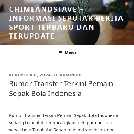
Skip
CHIMEANDSTAVE –
to
INFORMASI SEPUTAR BERITA
content
SPORT TERBARU DAN
TERUPDATE
Menu
POSTED
DECEMBER 8, 2024
BY
ADMINCHI
ON
Rumor Transfer Terkini Pemain
Sepak Bola Indonesia
Rumor Transfer Terkini Pemain Sepak Bola Indonesia
sedang hangat diperbincangkan oleh para pecinta
sepak bola Tanah Air. Setiap musim transfer, rumor