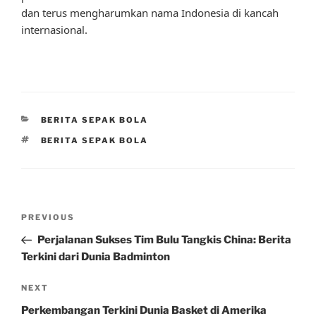
dan terus mengharumkan nama Indonesia di kancah
internasional.
CATEGORIES
BERITA SEPAK BOLA
TAGS
BERITA SEPAK BOLA
Post
Previous
PREVIOUS
navigation
Post
Perjalanan Sukses Tim Bulu Tangkis China: Berita
Terkini dari Dunia Badminton
Next
NEXT
Post
Perkembangan Terkini Dunia Basket di Amerika