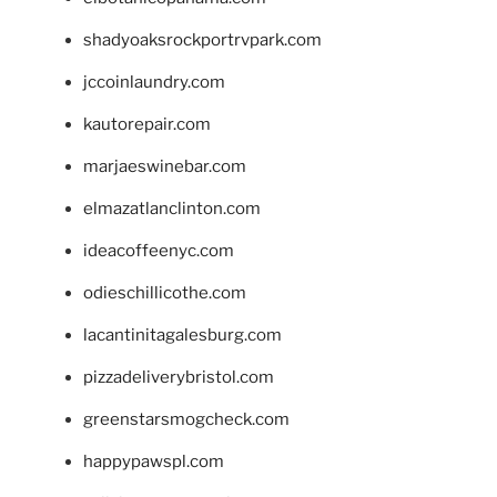
shadyoaksrockportrvpark.com
jccoinlaundry.com
kautorepair.com
marjaeswinebar.com
elmazatlanclinton.com
ideacoffeenyc.com
odieschillicothe.com
lacantinitagalesburg.com
pizzadeliverybristol.com
greenstarsmogcheck.com
happypawspl.com