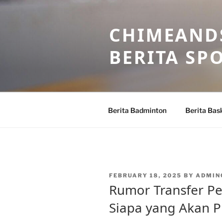
Skip
to
CHIMEANDS
content
BERITA SP
Berita Badminton
Berita Bas
POSTED
FEBRUARY 18, 2025
BY
ADMIN
ON
Rumor Transfer Pe
Siapa yang Akan P