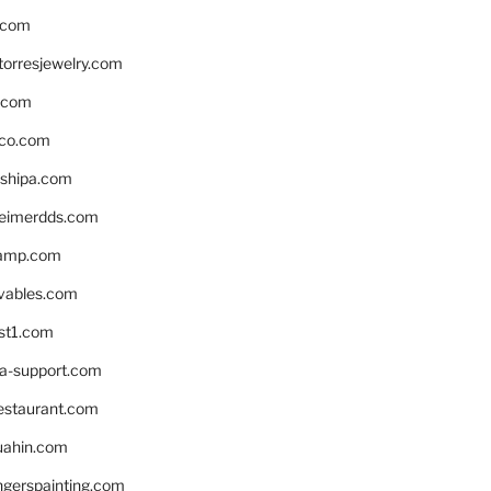
.com
torresjewelry.com
s.com
ico.com
shipa.com
eimerdds.com
camp.com
ivables.com
st1.com
la-support.com
estaurant.com
uahin.com
erspainting.com