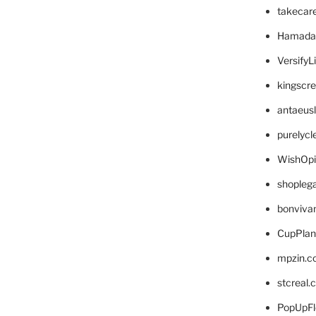
takecar
Hamada
VersifyL
kingscr
antaeus
purelyc
WishOp
shopleg
bonviva
CupPlan
mpzin.c
stcreal.
PopUpFl