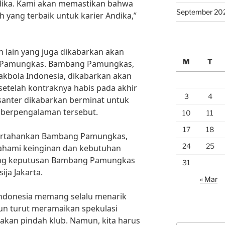
ndika. Kami akan memastikan bahwa
September 20
 yang terbaik untuk karier Andika,”
n lain yang juga dikabarkan akan
M
T
g Pamungkas. Bambang Pamungkas,
kbola Indonesia, dikabarkan akan
setelah kontraknya habis pada akhir
3
4
 santer dikabarkan berminat untuk
 berpengalaman tersebut.
10
11
17
18
pertahankan Bambang Pamungkas,
24
25
hami keinginan dan kebutuhan
ng keputusan Bambang Pamungkas
31
ija Jakarta.
« Mar
Indonesia memang selalu menarik
pun turut meramaikan spekulasi
akan pindah klub. Namun, kita harus