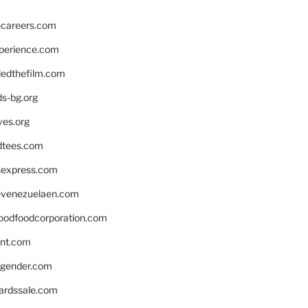
hcareers.com
xperience.com
edthefilm.com
ds-bg.org
ves.org
tees.com
rsexpress.com
venezuelaen.com
oodfoodcorporation.com
nnt.com
gender.com
ardssale.com