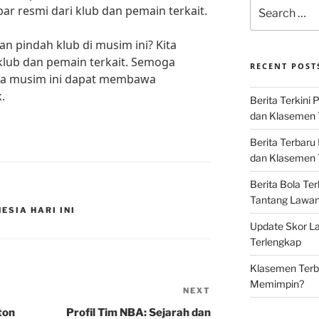
Search
r resmi dari klub dan pemain terkait.
for:
an pindah klub di musim ini? Kita
 klub dan pemain terkait. Semoga
RECENT POST
sia musim ini dapat membawa
.
Berita Terkini 
dan Klasemen 
Berita Terbaru
dan Klasemen T
Berita Bola Te
Tantang Lawan K
ESIA HARI INI
Update Skor La
Terlengkap
Klasemen Terba
Memimpin?
NEXT
Next
Post
ton
Profil Tim NBA: Sejarah dan