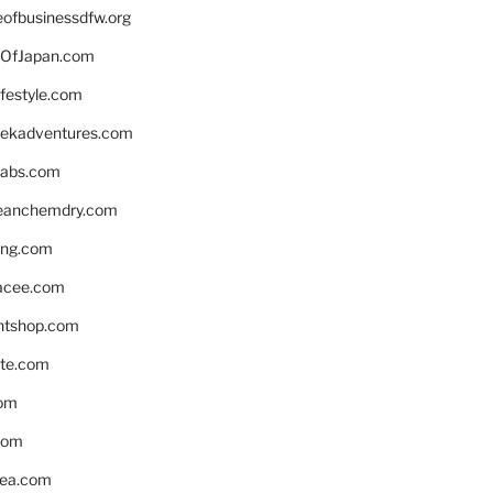
eofbusinessdfw.org
OfJapan.com
ifestyle.com
eekadventures.com
labs.com
leanchemdry.com
ing.com
acee.com
ntshop.com
te.com
om
com
ea.com