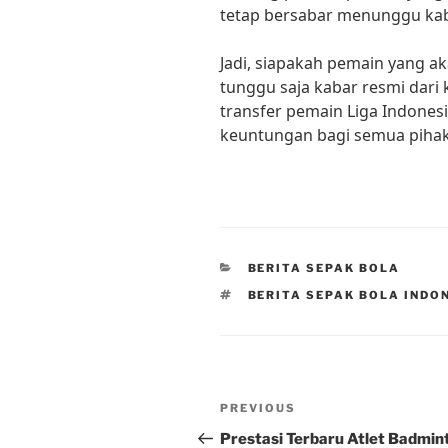
tetap bersabar menunggu kaba
Jadi, siapakah pemain yang ak
tunggu saja kabar resmi dari
transfer pemain Liga Indone
keuntungan bagi semua pihak
CATEGORIES
BERITA SEPAK BOLA
TAGS
BERITA SEPAK BOLA INDON
Post
Previous
PREVIOUS
navigation
Post
Prestasi Terbaru Atlet Badmin