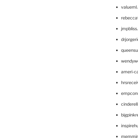
valueml
rebecca
jmpblis
drjorger
queensu
wendyw
ameri-
hrsrece
empcon
cinderel
bigpinkr
inspireh
memming