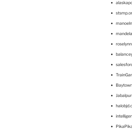
alaskapo
stsmp.o
manoel
mandelae
roselyn
balance
salesfo
TrainG
Baytown
Jabalpu
halobjd
intellig
PikaPik