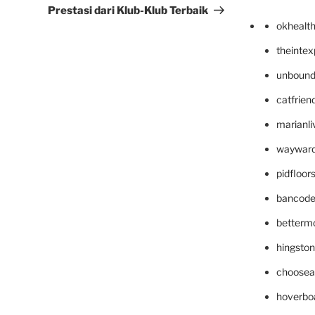
Prestasi dari Klub-Klub Terbaik
okhealt
theinte
unbound
catfrien
marianli
wayward
pidfloo
bancode
betterm
hingsto
choosea
hoverbo