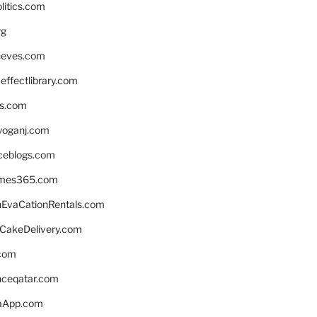
litics.com
rg
neves.com
ffectlibrary.com
ns.com
yoganj.com
rceblogs.com
ames365.com
EvaCationRentals.com
rCakeDelivery.com
.com
enceqatar.com
aApp.com