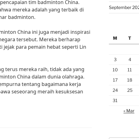
pencapaian tim badminton China.
September 20
hwa mereka adalah yang terbaik di
mar badminton.
inton China ini juga menjadi inspirasi
M
T
negara tersebut. Mereka berharap
i jejak para pemain hebat seperti Lin
3
4
g terus mereka raih, tidak ada yang
10
11
inton China dalam dunia olahraga.
17
18
empurna tentang bagaimana kerja
24
25
bawa seseorang meraih kesuksesan
31
« Mar