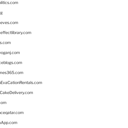
litics.com
rg
neves.com
ffectlibrary.com
ns.com
yoganj.com
rceblogs.com
ames365.com
EvaCationRentals.com
rCakeDelivery.com
.com
enceqatar.com
aApp.com