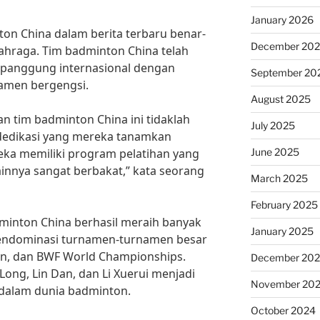
January 2026
ton China dalam berita terbaru benar-
December 20
hraga. Tim badminton China telah
 panggung internasional dengan
September 20
amen bergengsi.
August 2025
an tim badminton China ini tidaklah
July 2025
n dedikasi yang mereka tanamkan
June 2025
eka memiliki program pelatihan yang
innya sangat berbakat,” kata seorang
March 2025
February 2025
dminton China berhasil meraih banyak
January 2025
mendominasi turnamen-turnamen besar
pen, dan BWF World Championships.
December 20
ong, Lin Dan, dan Li Xuerui menjadi
November 20
 dalam dunia badminton.
October 2024