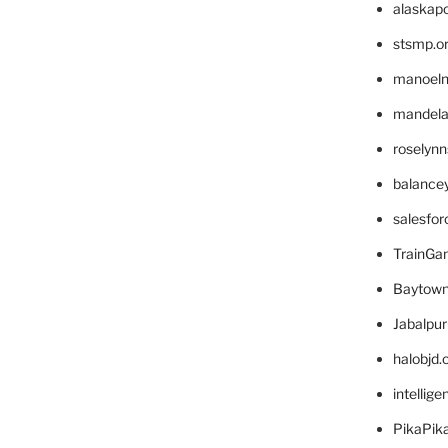
alaskapo
stsmp.o
manoel
mandelae
roselyn
balance
salesfo
TrainG
Baytown
Jabalpu
halobjd
intellig
PikaPik