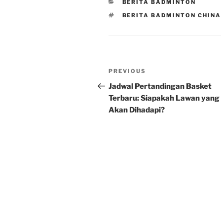
CATEGORIES
BERITA BADMINTON
TAGS
BERITA BADMINTON CHIN
Post
Previous
PREVIOUS
navigation
Post
Jadwal Pertandingan Basket
Terbaru: Siapakah Lawan yang
Akan Dihadapi?