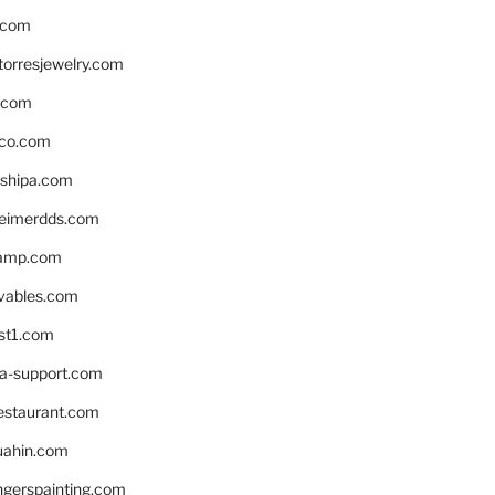
.com
torresjewelry.com
s.com
ico.com
shipa.com
eimerdds.com
camp.com
ivables.com
st1.com
la-support.com
estaurant.com
uahin.com
erspainting.com