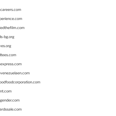
hcareers.com
xperience.com
edthefilm.com
ds-bg.org
ves.org
tees.com
rsexpress.com
venezuelaen.com
oodfoodcorporation.com
nnt.com
gender.com
ardssale.com