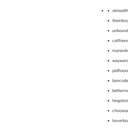
okhealt
theinte
unbound
catfrien
marianli
wayward
pidfloo
bancode
betterm
hingsto
choosea
hoverbo