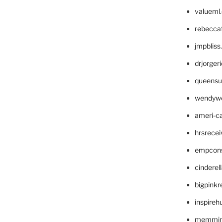
valueml
rebecca
jmpblis
drjorger
queensu
wendyw
ameri-
hrsrece
empcon
cinderel
bigpinkr
inspireh
memming