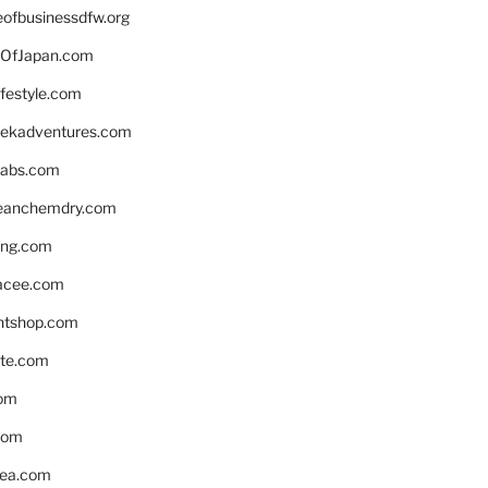
eofbusinessdfw.org
OfJapan.com
ifestyle.com
eekadventures.com
labs.com
leanchemdry.com
ing.com
acee.com
ntshop.com
te.com
om
com
ea.com