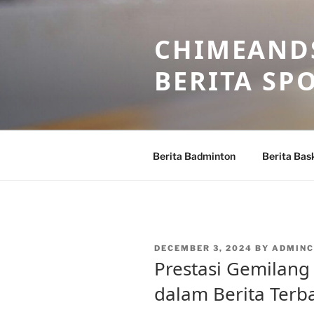
Skip
to
CHIMEANDS
content
BERITA SP
Berita Badminton
Berita Bas
POSTED
DECEMBER 3, 2024
BY
ADMINC
ON
Prestasi Gemilang
dalam Berita Terb