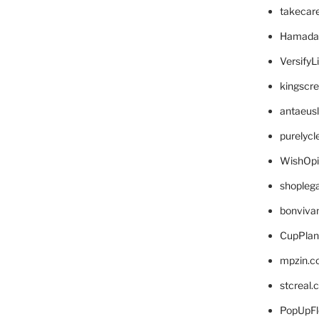
takecar
Hamada
VersifyL
kingscr
antaeus
purelyc
WishOp
shopleg
bonviva
CupPlan
mpzin.c
stcreal.
PopUpFl