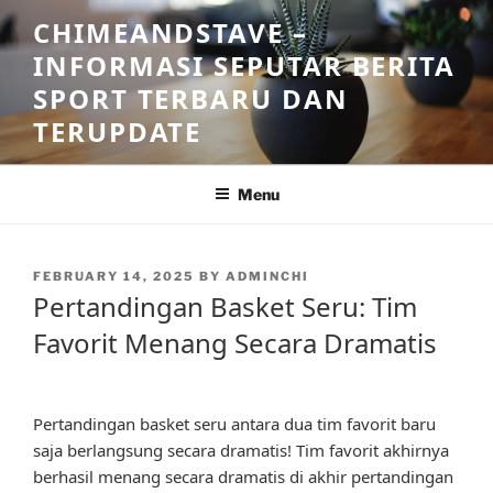
Skip
CHIMEANDSTAVE –
to
INFORMASI SEPUTAR BERITA
content
SPORT TERBARU DAN
TERUPDATE
Menu
POSTED
FEBRUARY 14, 2025
BY
ADMINCHI
ON
Pertandingan Basket Seru: Tim
Favorit Menang Secara Dramatis
Pertandingan basket seru antara dua tim favorit baru
saja berlangsung secara dramatis! Tim favorit akhirnya
berhasil menang secara dramatis di akhir pertandingan