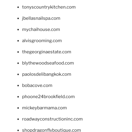
tonyscountrykitchen.com
jbellasnailspa.com
mychaihouse.com
alvisgrooming.com
thegeorginaestate.com
blythewoodseafood.com
paolosdelibangkok.com
bobacove.com
phoone24brookfield.com
mickeybarmama.com
roadwayconstructioninc.com
shopdragonflyboutique.com