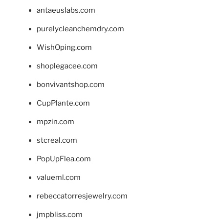
antaeuslabs.com
purelycleanchemdry.com
WishOping.com
shoplegacee.com
bonvivantshop.com
CupPlante.com
mpzin.com
stcreal.com
PopUpFlea.com
valueml.com
rebeccatorresjewelry.com
jmpbliss.com