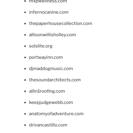
mxpwellness.com
infernocanine.com
thepaperhousecollection.com
allisonwillisholley.com
solslite.org
portwayinn.com
djmaddogmusic.com
thesoundarchitects.com
allin1roofing.com
keepjudgewebb.com
anatomyofadventure.com
drivancastillo.com