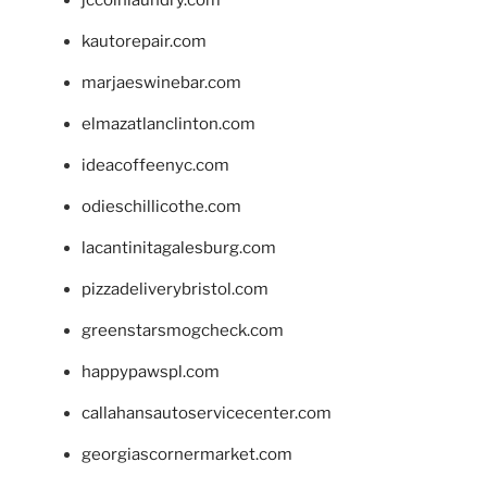
jccoinlaundry.com
kautorepair.com
marjaeswinebar.com
elmazatlanclinton.com
ideacoffeenyc.com
odieschillicothe.com
lacantinitagalesburg.com
pizzadeliverybristol.com
greenstarsmogcheck.com
happypawspl.com
callahansautoservicecenter.com
georgiascornermarket.com