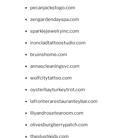
pecanjackstogo.com
zengardendayspa.com
sparklejewelryinc.com
ironcladtattoostudio.com
bruinshome.com
annascleaningsvc.com
wolfcitytattoo.com
oysterbayturkeytrot.com
lafronterarestauranteybar.com
lilyandrosetearoom.com
olivesburgberrypatch.com
theslushkids.com