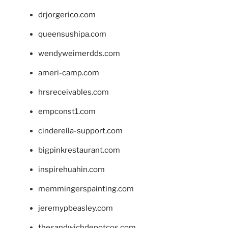
drjorgerico.com
queensushipa.com
wendyweimerdds.com
ameri-camp.com
hrsreceivables.com
empconst1.com
cinderella-support.com
bigpinkrestaurant.com
inspirehuahin.com
memmingerspainting.com
jeremypbeasley.com
thesandwichdepotcos.com