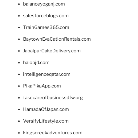
balanceyoganj.com
salesforceblogs.com
TrainGames365.com
BaytownEvaCationRentals.com
JabalpurCakeDelivery.com
halobjd.com
intelligenceqatar.com
PikaPikaApp.com
takecareofbusinessdfw.org
HamadaOfJapan.com
VersifyLifestyle.com
kingscreekadventures.com