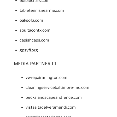
ediblechalk.com
tabletennisnearme.com
oaksofa.com
soultacohtx.com
capishcaps.com
gpsyfl.org
MEDIA PARTNER III
vwrepairarlington.com
cleaningservicebaltimore-md.com
beckslandscapeandfence.com
vistaaltadelveramendi.com