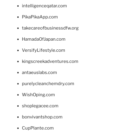
intelligenceqatar.com
PikaPikaApp.com
takecareofbusinessdfw.org
HamadaOfJapan.com
VersifyLifestyle.com
kingscreekadventures.com
antaeuslabs.com
purelycleanchemdry.com
WishOping.com
shoplegacee.com
bonvivantshop.com
CupPlante.com