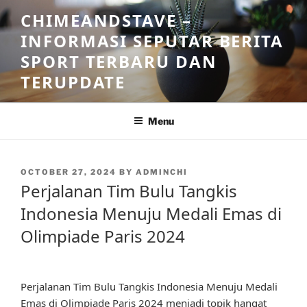
Skip
CHIMEANDSTAVE –
to
INFORMASI SEPUTAR BERITA
content
SPORT TERBARU DAN
TERUPDATE
Menu
POSTED
OCTOBER 27, 2024
BY
ADMINCHI
ON
Perjalanan Tim Bulu Tangkis
Indonesia Menuju Medali Emas di
Olimpiade Paris 2024
Perjalanan Tim Bulu Tangkis Indonesia Menuju Medali
Emas di Olimpiade Paris 2024 menjadi topik hangat