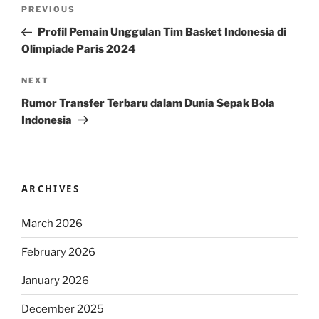
Post
Previous
PREVIOUS
navigation
Post
Profil Pemain Unggulan Tim Basket Indonesia di
Olimpiade Paris 2024
Next
NEXT
Post
Rumor Transfer Terbaru dalam Dunia Sepak Bola
Indonesia
ARCHIVES
March 2026
February 2026
January 2026
December 2025