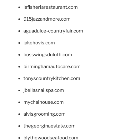
lafisheriarestaurant.com
915jazzandmore.com
aguadulce-countryfair.com
jakehovis.com
bosswingsduluth.com
birminghamautocare.com
tonyscountrykitchen.com
jbellasnailspa.com
mychaihouse.com
alvisgrooming.com
thegeorginaestate.com
blythewoodseafood.com