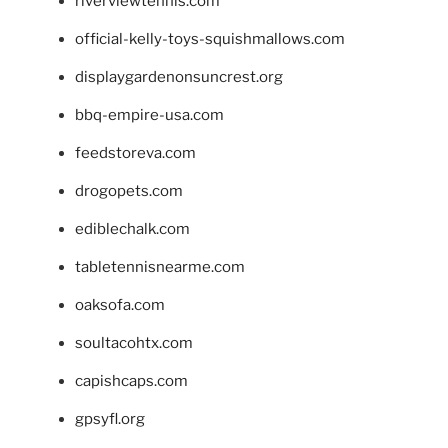
riverviewtennis.com
official-kelly-toys-squishmallows.com
displaygardenonsuncrest.org
bbq-empire-usa.com
feedstoreva.com
drogopets.com
ediblechalk.com
tabletennisnearme.com
oaksofa.com
soultacohtx.com
capishcaps.com
gpsyfl.org