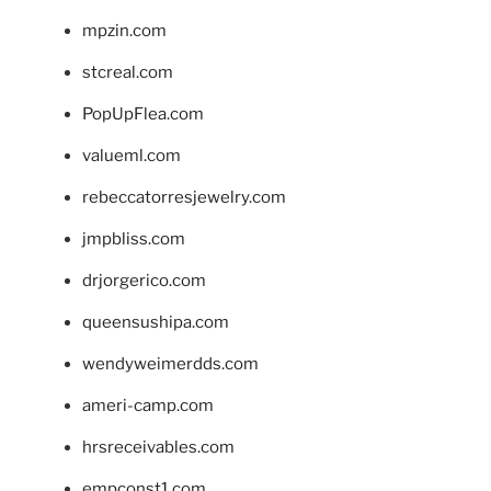
mpzin.com
stcreal.com
PopUpFlea.com
valueml.com
rebeccatorresjewelry.com
jmpbliss.com
drjorgerico.com
queensushipa.com
wendyweimerdds.com
ameri-camp.com
hrsreceivables.com
empconst1.com