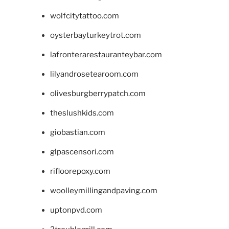
wolfcitytattoo.com
oysterbayturkeytrot.com
lafronterarestauranteybar.com
lilyandrosetearoom.com
olivesburgberrypatch.com
theslushkids.com
giobastian.com
glpascensori.com
rifloorepoxy.com
woolleymillingandpaving.com
uptonpvd.com