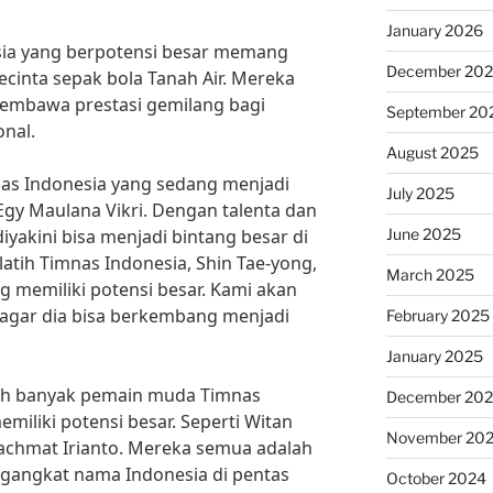
January 2026
ia yang berpotensi besar memang
December 20
ecinta sepak bola Tanah Air. Mereka
embawa prestasi gemilang bagi
September 20
onal.
August 2025
as Indonesia yang sedang menjadi
July 2025
gy Maulana Vikri. Dengan talenta dan
June 2025
diyakini bisa menjadi bintang besar di
atih Timnas Indonesia, Shin Tae-yong,
March 2025
 memiliki potensi besar. Kami akan
agar dia bisa berkembang menjadi
February 2025
January 2025
asih banyak pemain muda Timnas
December 20
miliki potensi besar. Seperti Witan
November 20
achmat Irianto. Mereka semua adalah
gangkat nama Indonesia di pentas
October 2024