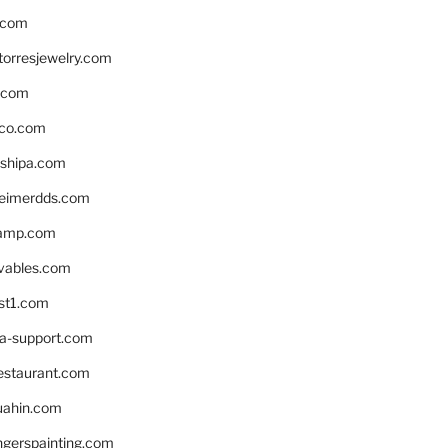
.com
torresjewelry.com
s.com
ico.com
shipa.com
eimerdds.com
camp.com
ivables.com
st1.com
la-support.com
estaurant.com
uahin.com
erspainting.com