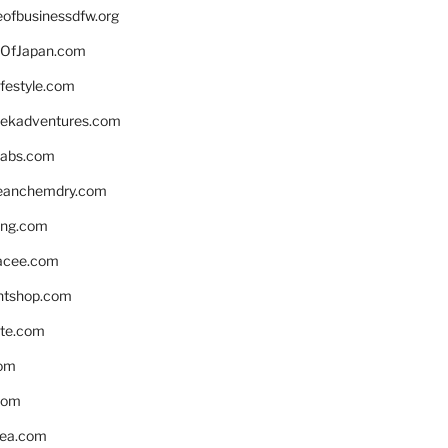
eofbusinessdfw.org
OfJapan.com
ifestyle.com
eekadventures.com
labs.com
leanchemdry.com
ing.com
acee.com
ntshop.com
te.com
om
com
ea.com