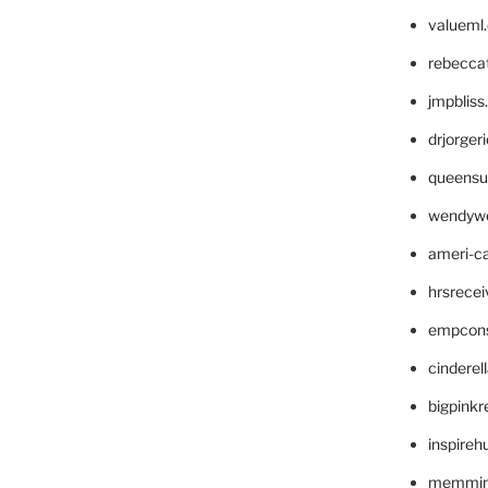
valueml
rebecca
jmpblis
drjorger
queensu
wendyw
ameri-
hrsrece
empcon
cinderel
bigpinkr
inspireh
memming