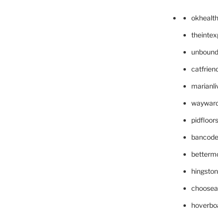
okhealt
theinte
unbound
catfrien
marianli
wayward
pidfloo
bancode
betterm
hingsto
choosea
hoverbo