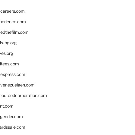
hcareers.com
xperience.com
edthefilm.com
ds-bg.org
ves.org
tees.com
rsexpress.com
venezuelaen.com
oodfoodcorporation.com
nnt.com
gender.com
ardssale.com