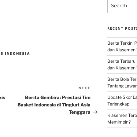
Search
for:
RECENT POST
Berita Terkini 
dan Klasemen 
S INDONESIA
Berita Terbaru
dan Klasemen T
Berita Bola Te
Tantang Lawan K
NEXT
Next
Post
Update Skor La
kis
Berita Gembira: Prestasi Tim
Terlengkap
Basket Indonesia di Tingkat Asia
Tenggara
Klasemen Terba
Memimpin?