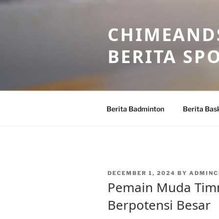
Skip
to
CHIMEANDS
content
BERITA SP
Berita Badminton
Berita Bas
POSTED
DECEMBER 1, 2024
BY
ADMINC
ON
Pemain Muda Timn
Berpotensi Besar