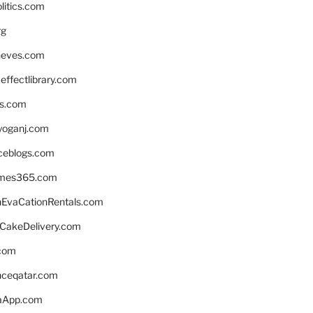
litics.com
rg
neves.com
ffectlibrary.com
ns.com
yoganj.com
rceblogs.com
ames365.com
EvaCationRentals.com
rCakeDelivery.com
.com
enceqatar.com
aApp.com