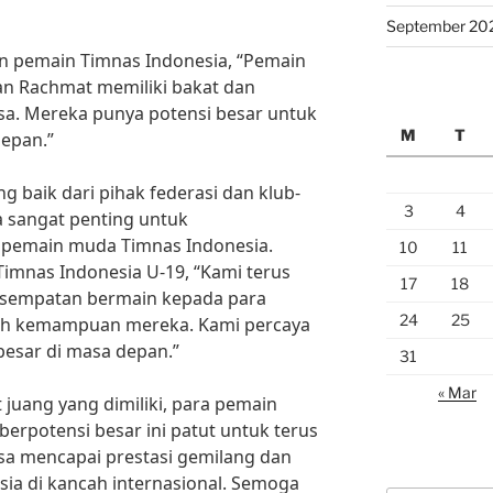
September 20
 pemain Timnas Indonesia, “Pemain
an Rachmat memiliki bakat dan
sa. Mereka punya potensi besar untuk
M
T
depan.”
baik dari pihak federasi dan klub-
3
4
a sangat penting untuk
 pemain muda Timnas Indonesia.
10
11
Timnas Indonesia U-19, “Kami terus
17
18
esempatan bermain kepada para
24
25
h kemampuan mereka. Kami percaya
besar di masa depan.”
31
« Mar
juang yang dimiliki, para pemain
erpotensi besar ini patut untuk terus
sa mencapai prestasi gemilang dan
a di kancah internasional. Semoga