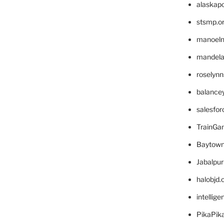
alaskapo
stsmp.o
manoel
mandelae
roselyn
balance
salesfo
TrainG
Baytown
Jabalpu
halobjd
intellig
PikaPik