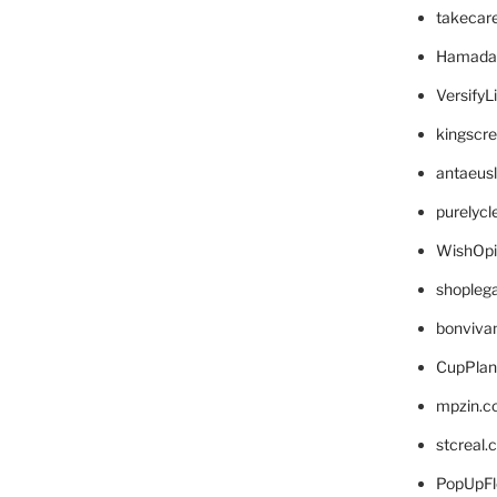
takecar
Hamada
VersifyL
kingscr
antaeus
purelyc
WishOp
shopleg
bonviva
CupPlan
mpzin.c
stcreal.
PopUpFl