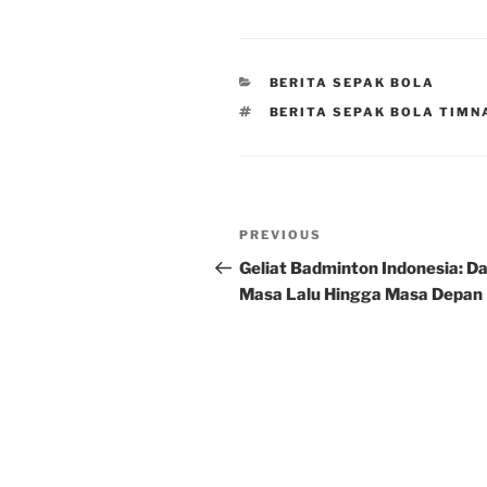
CATEGORIES
BERITA SEPAK BOLA
TAGS
BERITA SEPAK BOLA TIMN
Post
Previous
PREVIOUS
navigation
Post
Geliat Badminton Indonesia: Da
Masa Lalu Hingga Masa Depan