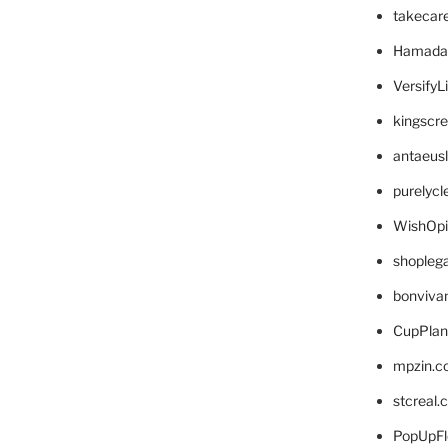
takecar
Hamada
VersifyL
kingscr
antaeus
purelyc
WishOp
shopleg
bonviva
CupPlan
mpzin.c
stcreal.
PopUpFl