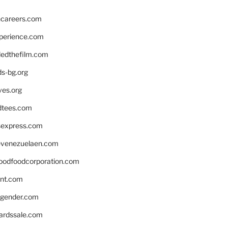
hcareers.com
xperience.com
edthefilm.com
ds-bg.org
ves.org
tees.com
rsexpress.com
venezuelaen.com
oodfoodcorporation.com
nnt.com
gender.com
ardssale.com