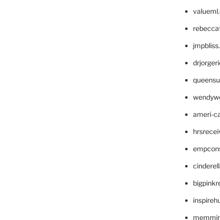
valueml
rebecca
jmpblis
drjorger
queensu
wendyw
ameri-
hrsrece
empcon
cinderel
bigpinkr
inspireh
memming