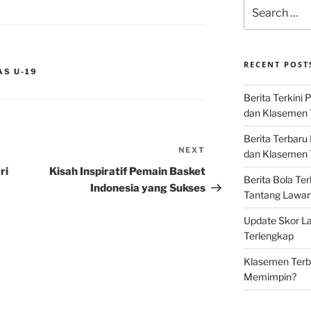
Search
for:
RECENT POST
AS U-19
Berita Terkini 
dan Klasemen 
Berita Terbaru
NEXT
Next
dan Klasemen T
Post
ri
Kisah Inspiratif Pemain Basket
Berita Bola Te
Indonesia yang Sukses
Tantang Lawan K
Update Skor La
Terlengkap
Klasemen Terba
Memimpin?