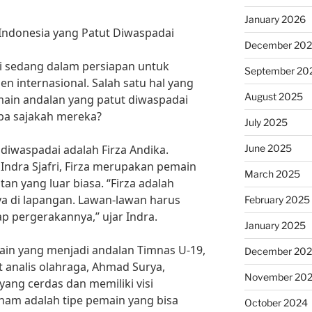
January 2026
Indonesia yang Patut Diwaspadai
December 20
ni sedang dalam persiapan untuk
September 20
 internasional. Salah satu hal yang
August 2025
main andalan yang patut diwaspadai
pa sajakah mereka?
July 2025
June 2025
diwaspadai adalah Firza Andika.
Indra Sjafri, Firza merupakan pemain
March 2025
tan yang luar biasa. “Firza adalah
a di lapangan. Lawan-lawan harus
February 2025
 pergerakannya,” ujar Indra.
January 2025
 lain yang menjadi andalan Timnas U-19,
December 20
 analis olahraga, Ahmad Surya,
November 20
ng cerdas dan memiliki visi
ham adalah tipe pemain yang bisa
October 2024