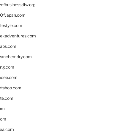
eofbusinessdfw.org
OfJapan.com
ifestyle.com
eekadventures.com
labs.com
leanchemdry.com
ing.com
acee.com
ntshop.com
te.com
om
com
ea.com