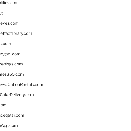
litics.com
rg
neves.com
ffectlibrary.com
ns.com
yoganj.com
rceblogs.com
ames365.com
EvaCationRentals.com
rCakeDelivery.com
.com
enceqatar.com
aApp.com