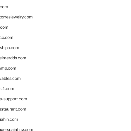
.com
torresjewelry.com
s.com
ico.com
shipa.com
eimerdds.com
camp.com
ivables.com
st1.com
la-support.com
estaurant.com
uahin.com
erspainting.com