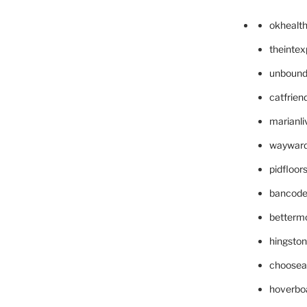
okhealt
theinte
unbound
catfrien
marianli
wayward
pidfloo
bancode
betterm
hingsto
choosea
hoverbo