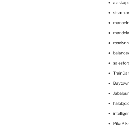
alaskapo
stsmp.o
manoel
mandelae
roselyn
balance
salesfo
TrainG
Baytown
Jabalpu
halobjd
intellig
PikaPik