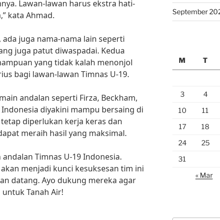
nya. Lawan-lawan harus ekstra hati-
September 20
,” kata Ahmad.
, ada juga nama-nama lain seperti
yang juga patut diwaspadai. Kedua
M
T
mampuan yang tidak kalah menonjol
ius bagi lawan-lawan Timnas U-19.
3
4
ain andalan seperti Firza, Beckham,
9 Indonesia diyakini mampu bersaing di
10
11
 tetap diperlukan kerja keras dan
17
18
apat meraih hasil yang maksimal.
24
25
 andalan Timnas U-19 Indonesia.
31
akan menjadi kunci kesuksesan tim ini
« Mar
akan datang. Ayo dukung mereka agar
 untuk Tanah Air!