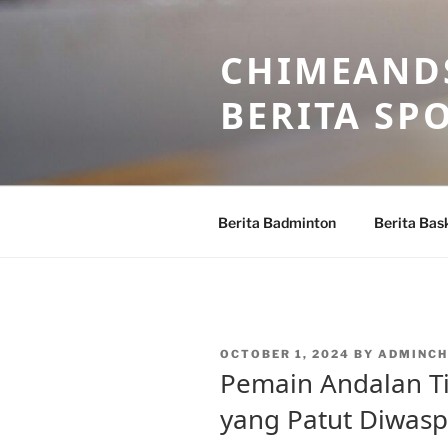
Skip
to
CHIMEANDS
content
BERITA SP
Berita Badminton
Berita Bas
POSTED
OCTOBER 1, 2024
BY
ADMINCH
ON
Pemain Andalan T
yang Patut Diwasp