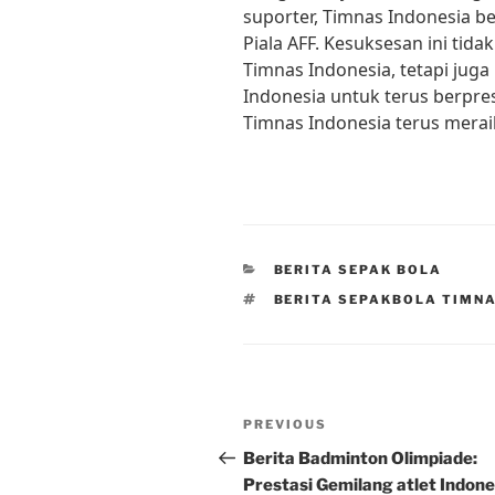
suporter, Timnas Indonesia b
Piala AFF. Kesuksesan ini tid
Timnas Indonesia, tetapi juga
Indonesia untuk terus berpre
Timnas Indonesia terus mera
CATEGORIES
BERITA SEPAK BOLA
TAGS
BERITA SEPAKBOLA TIMNA
Post
Previous
PREVIOUS
navigation
Post
Berita Badminton Olimpiade:
Prestasi Gemilang atlet Indone