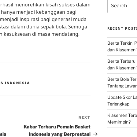
Search
erhasil menorehkan kisah sukses dalam
for:
ak hanya menjadi kebanggaan bagi
 menjadi inspirasi bagi generasi muda
stasi dalam dunia sepak bola. Semoga
RECENT POST
ih kesuksesan di masa mendatang.
Berita Terkini 
dan Klasemen 
Berita Terbaru
dan Klasemen T
Berita Bola Te
S INDONESIA
Tantang Lawan K
Update Skor La
Terlengkap
Klasemen Terba
NEXT
Next
Memimpin?
Post
Kabar Terbaru Pemain Basket
sia
Indonesia yang Berprestasi