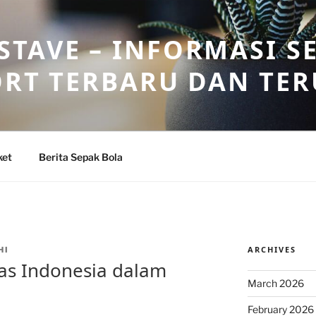
TAVE – INFORMASI S
ORT TERBARU DAN TE
ket
Berita Sepak Bola
ARCHIVES
HI
as Indonesia dalam
March 2026
February 2026