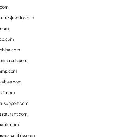
.com
torresjewelry.com
s.com
ico.com
shipa.com
eimerdds.com
camp.com
ivables.com
st1.com
la-support.com
estaurant.com
uahin.com
erspainting.com