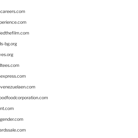
hcareers.com
xperience.com
edthefilm.com
ds-bg.org
ves.org
tees.com
rsexpress.com
venezuelaen.com
oodfoodcorporation.com
nnt.com
gender.com
ardssale.com