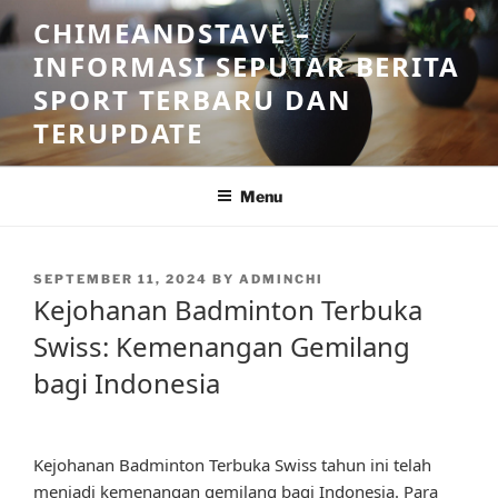
Skip
CHIMEANDSTAVE –
to
INFORMASI SEPUTAR BERITA
content
SPORT TERBARU DAN
TERUPDATE
Menu
POSTED
SEPTEMBER 11, 2024
BY
ADMINCHI
ON
Kejohanan Badminton Terbuka
Swiss: Kemenangan Gemilang
bagi Indonesia
Kejohanan Badminton Terbuka Swiss tahun ini telah
menjadi kemenangan gemilang bagi Indonesia. Para