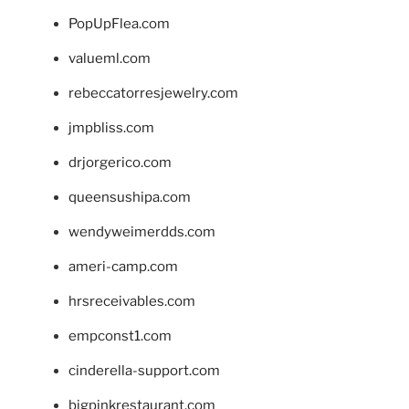
PopUpFlea.com
valueml.com
rebeccatorresjewelry.com
jmpbliss.com
drjorgerico.com
queensushipa.com
wendyweimerdds.com
ameri-camp.com
hrsreceivables.com
empconst1.com
cinderella-support.com
bigpinkrestaurant.com