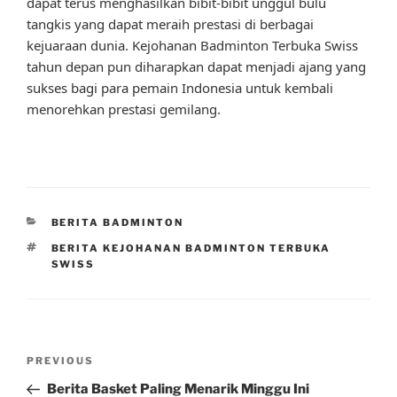
dapat terus menghasilkan bibit-bibit unggul bulu
tangkis yang dapat meraih prestasi di berbagai
kejuaraan dunia. Kejohanan Badminton Terbuka Swiss
tahun depan pun diharapkan dapat menjadi ajang yang
sukses bagi para pemain Indonesia untuk kembali
menorehkan prestasi gemilang.
CATEGORIES
BERITA BADMINTON
TAGS
BERITA KEJOHANAN BADMINTON TERBUKA
SWISS
Post
Previous
PREVIOUS
navigation
Post
Berita Basket Paling Menarik Minggu Ini