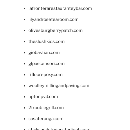
lafronterarestauranteybar.com
lilyandrosetearoom.com
olivesburgberrypatch.com
theslushkids.com
giobastian.com
glpascensori.com
rifloorepoxy.com
woolleymillingandpaving.com
uptonpvd.com
2troublegrill.com
casateranga.com
sticksandstonesstudiooh.com