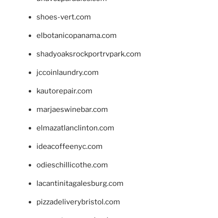
shoes-vert.com
elbotanicopanama.com
shadyoaksrockportrvpark.com
jccoinlaundry.com
kautorepair.com
marjaeswinebar.com
elmazatlanclinton.com
ideacoffeenyc.com
odieschillicothe.com
lacantinitagalesburg.com
pizzadeliverybristol.com