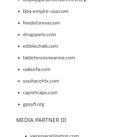
bbq-empire-usa.com
feedstoreva.com
drogopets.com
ediblechalk.com
tabletennisnearme.com
oaksofa.com
soultacohtx.com
capishcaps.com
gpsyfl.org
MEDIA PARTNER III
vwrepairarlington.com