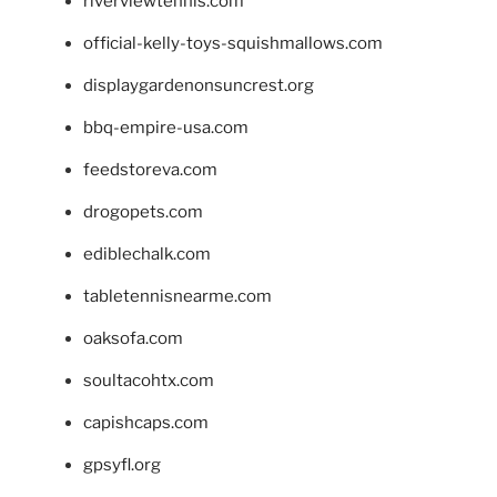
riverviewtennis.com
official-kelly-toys-squishmallows.com
displaygardenonsuncrest.org
bbq-empire-usa.com
feedstoreva.com
drogopets.com
ediblechalk.com
tabletennisnearme.com
oaksofa.com
soultacohtx.com
capishcaps.com
gpsyfl.org