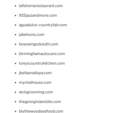
lafisheriarestaurant.com
915jazzandmore.com
aguadulce-countryfair.com
jakehovis.com
bosswingsduluth.com
birminghamautocare.com
tonyscountrykitchen.com
jbellasnailspa.com
mychaihouse.com
alvisgrooming.com
thegeorginaestate.com
blythewoodseafood.com