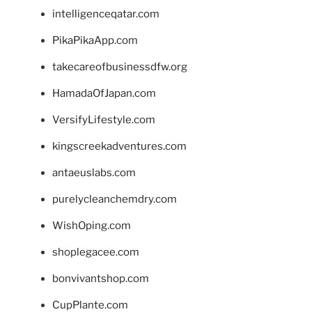
intelligenceqatar.com
PikaPikaApp.com
takecareofbusinessdfw.org
HamadaOfJapan.com
VersifyLifestyle.com
kingscreekadventures.com
antaeuslabs.com
purelycleanchemdry.com
WishOping.com
shoplegacee.com
bonvivantshop.com
CupPlante.com