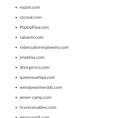
mpzin.com
stcreal.com
PopUpFlea.com
valueml.com
rebeccatorresjewelry.com
jmpbliss.com
drjorgerico.com
queensushipa.com
wendyweimerdds.com
ameri-camp.com
hrsreceivables.com
empconst1.com