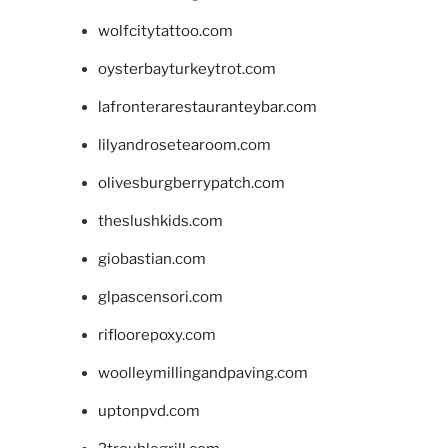
wolfcitytattoo.com
oysterbayturkeytrot.com
lafronterarestauranteybar.com
lilyandrosetearoom.com
olivesburgberrypatch.com
theslushkids.com
giobastian.com
glpascensori.com
rifloorepoxy.com
woolleymillingandpaving.com
uptonpvd.com