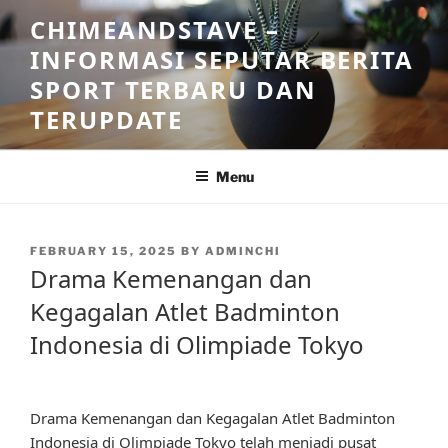
Skip
CHIMEANDSTAVE –
to
INFORMASI SEPUTAR BERITA
content
SPORT TERBARU DAN
TERUPDATE
Menu
POSTED
FEBRUARY 15, 2025
BY
ADMINCHI
ON
Drama Kemenangan dan
Kegagalan Atlet Badminton
Indonesia di Olimpiade Tokyo
Drama Kemenangan dan Kegagalan Atlet Badminton
Indonesia di Olimpiade Tokyo telah menjadi pusat