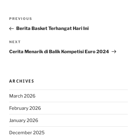
Post
Previous
PREVIOUS
navigation
Post
Berita Basket Terhangat Hari Ini
Next
NEXT
Post
Cerita Menarik di Balik Kompetisi Euro 2024
ARCHIVES
March 2026
February 2026
January 2026
December 2025