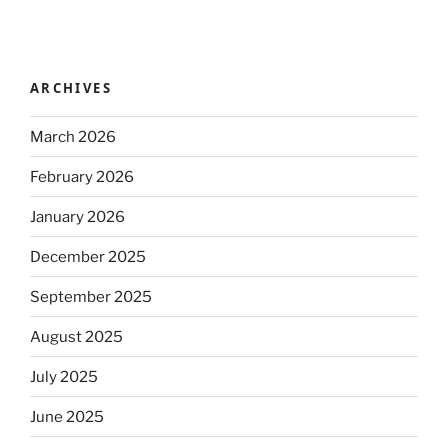
ARCHIVES
March 2026
February 2026
January 2026
December 2025
September 2025
August 2025
July 2025
June 2025