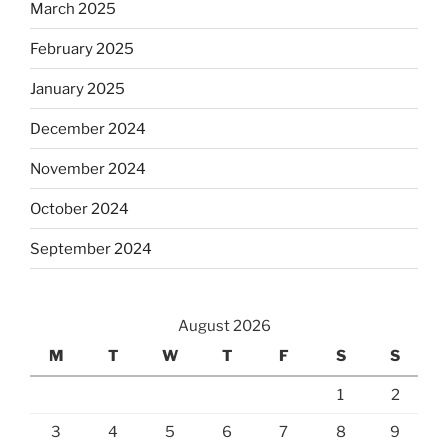
March 2025
February 2025
January 2025
December 2024
November 2024
October 2024
September 2024
August 2026
M
T
W
T
F
S
S
1
2
3
4
5
6
7
8
9