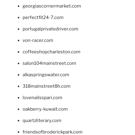
georgiascornermarket.com
perfectfit24-7.com
portugalprivatedriver.com
von-racer.com
coffeeshopcharleston.com
salon104mainstreet.com
alkaspringswater.com
318mainstreet8h.com
lovenailsspari.com
oakberry-kuwait.com
quartzliterary.com
friendsofbroderickpark.com