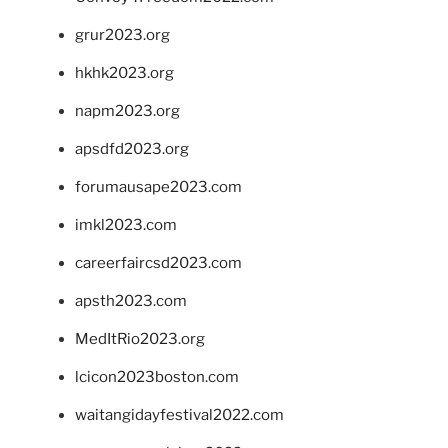
grur2023.org
hkhk2023.org
napm2023.org
apsdfd2023.org
forumausape2023.com
imkl2023.com
careerfaircsd2023.com
apsth2023.com
MedItRio2023.org
lcicon2023boston.com
waitangidayfestival2022.com