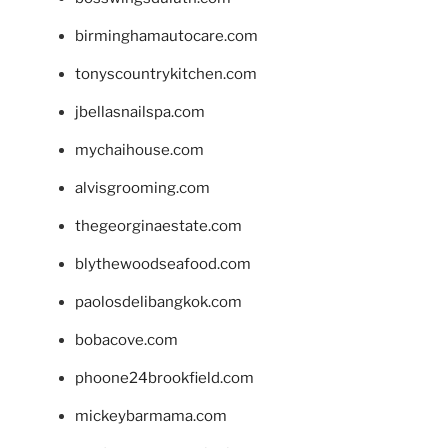
birminghamautocare.com
tonyscountrykitchen.com
jbellasnailspa.com
mychaihouse.com
alvisgrooming.com
thegeorginaestate.com
blythewoodseafood.com
paolosdelibangkok.com
bobacove.com
phoone24brookfield.com
mickeybarmama.com