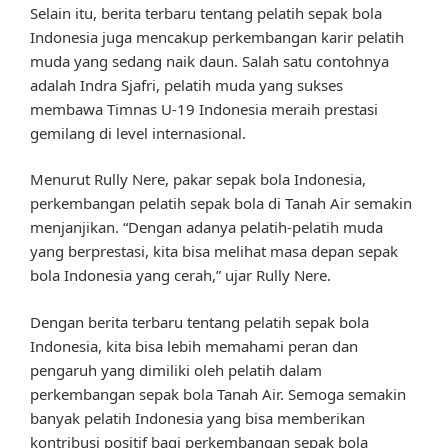
Selain itu, berita terbaru tentang pelatih sepak bola
Indonesia juga mencakup perkembangan karir pelatih
muda yang sedang naik daun. Salah satu contohnya
adalah Indra Sjafri, pelatih muda yang sukses
membawa Timnas U-19 Indonesia meraih prestasi
gemilang di level internasional.
Menurut Rully Nere, pakar sepak bola Indonesia,
perkembangan pelatih sepak bola di Tanah Air semakin
menjanjikan. “Dengan adanya pelatih-pelatih muda
yang berprestasi, kita bisa melihat masa depan sepak
bola Indonesia yang cerah,” ujar Rully Nere.
Dengan berita terbaru tentang pelatih sepak bola
Indonesia, kita bisa lebih memahami peran dan
pengaruh yang dimiliki oleh pelatih dalam
perkembangan sepak bola Tanah Air. Semoga semakin
banyak pelatih Indonesia yang bisa memberikan
kontribusi positif bagi perkembangan sepak bola