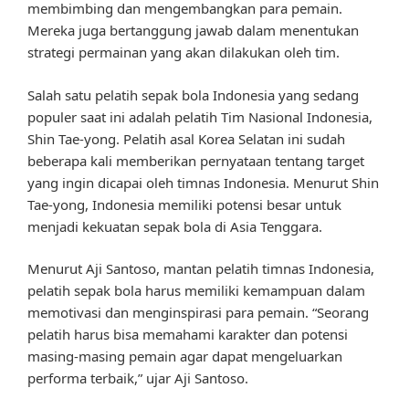
membimbing dan mengembangkan para pemain.
Mereka juga bertanggung jawab dalam menentukan
strategi permainan yang akan dilakukan oleh tim.
Salah satu pelatih sepak bola Indonesia yang sedang
populer saat ini adalah pelatih Tim Nasional Indonesia,
Shin Tae-yong. Pelatih asal Korea Selatan ini sudah
beberapa kali memberikan pernyataan tentang target
yang ingin dicapai oleh timnas Indonesia. Menurut Shin
Tae-yong, Indonesia memiliki potensi besar untuk
menjadi kekuatan sepak bola di Asia Tenggara.
Menurut Aji Santoso, mantan pelatih timnas Indonesia,
pelatih sepak bola harus memiliki kemampuan dalam
memotivasi dan menginspirasi para pemain. “Seorang
pelatih harus bisa memahami karakter dan potensi
masing-masing pemain agar dapat mengeluarkan
performa terbaik,” ujar Aji Santoso.