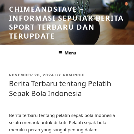
Skip
CHIMEANDSTAVE –
to
INFORMASI SEPUTAR BERITA
content
SPORT TERBARU DAN
TERUPDATE
Menu
POSTED
NOVEMBER 20, 2024
BY
ADMINCHI
ON
Berita Terbaru tentang Pelatih
Sepak Bola Indonesia
Berita terbaru tentang pelatih sepak bola Indonesia
selalu menarik untuk diikuti. Pelatih sepak bola
memiliki peran yang sangat penting dalam