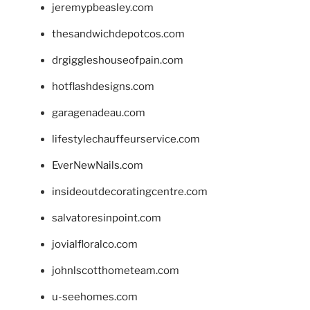
jeremypbeasley.com
thesandwichdepotcos.com
drgiggleshouseofpain.com
hotflashdesigns.com
garagenadeau.com
lifestylechauffeurservice.com
EverNewNails.com
insideoutdecoratingcentre.com
salvatoresinpoint.com
jovialfloralco.com
johnlscotthometeam.com
u-seehomes.com