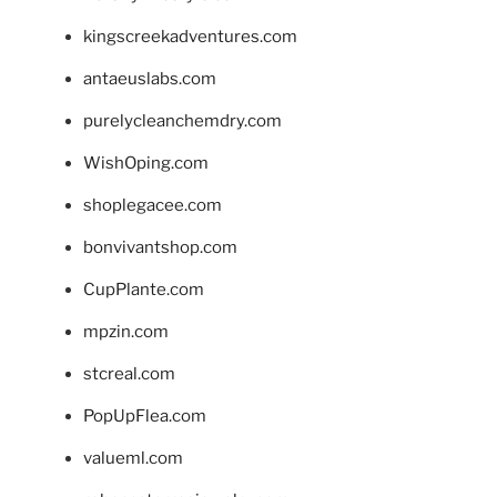
kingscreekadventures.com
antaeuslabs.com
purelycleanchemdry.com
WishOping.com
shoplegacee.com
bonvivantshop.com
CupPlante.com
mpzin.com
stcreal.com
PopUpFlea.com
valueml.com