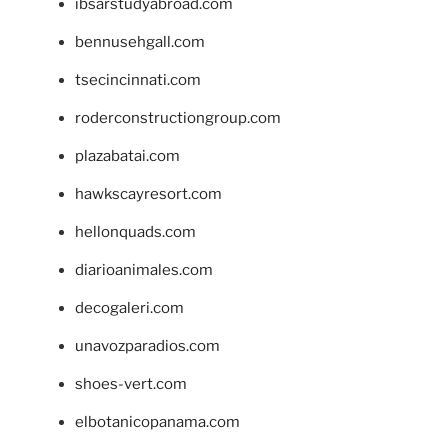
ibsarstudyabroad.com
bennusehgall.com
tsecincinnati.com
roderconstructiongroup.com
plazabatai.com
hawkscayresort.com
hellonquads.com
diarioanimales.com
decogaleri.com
unavozparadios.com
shoes-vert.com
elbotanicopanama.com