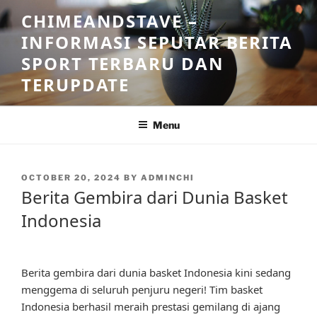
Skip
CHIMEANDSTAVE –
to
INFORMASI SEPUTAR BERITA
content
SPORT TERBARU DAN
TERUPDATE
Menu
POSTED
OCTOBER 20, 2024
BY
ADMINCHI
ON
Berita Gembira dari Dunia Basket
Indonesia
Berita gembira dari dunia basket Indonesia kini sedang
menggema di seluruh penjuru negeri! Tim basket
Indonesia berhasil meraih prestasi gemilang di ajang