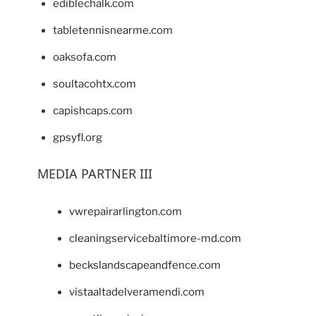
ediblechalk.com
tabletennisnearme.com
oaksofa.com
soultacohtx.com
capishcaps.com
gpsyfl.org
MEDIA PARTNER III
vwrepairarlington.com
cleaningservicebaltimore-md.com
beckslandscapeandfence.com
vistaaltadelveramendi.com