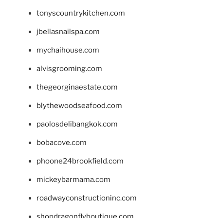
tonyscountrykitchen.com
jbellasnailspa.com
mychaihouse.com
alvisgrooming.com
thegeorginaestate.com
blythewoodseafood.com
paolosdelibangkok.com
bobacove.com
phoone24brookfield.com
mickeybarmama.com
roadwayconstructioninc.com
shopdragonflyboutique.com