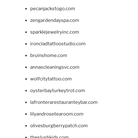
pecanjackstogo.com
zengardendayspa.com
sparklejewelryinc.com
ironcladtattoostudio.com
bruinshome.com
annascleaningsvc.com
wolfcitytattoo.com
oysterbayturkeytrot.com
lafronterarestauranteybar.com
lilyandrosetearoom.com
olivesburgberrypatch.com
theslushkids.com