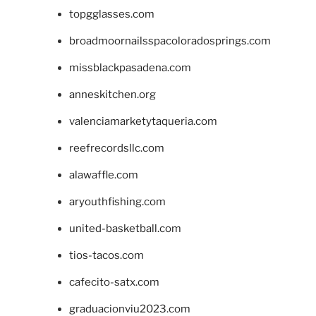
topgglasses.com
broadmoornailsspacoloradosprings.com
missblackpasadena.com
anneskitchen.org
valenciamarketytaqueria.com
reefrecordsllc.com
alawaffle.com
aryouthfishing.com
united-basketball.com
tios-tacos.com
cafecito-satx.com
graduacionviu2023.com