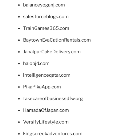
balanceyoganj.com
salesforceblogs.com
TrainGames365.com
BaytownEvaCationRentals.com
JabalpurCakeDelivery.com
halobjd.com
intelligenceqatar.com
PikaPikaApp.com
takecareofbusinessdfw.org
HamadaOfJapan.com
VersifyLifestyle.com
kingscreekadventures.com