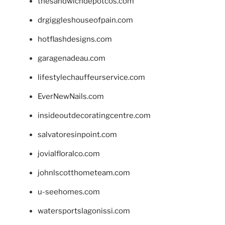
thesandwichdepotcos.com
drgiggleshouseofpain.com
hotflashdesigns.com
garagenadeau.com
lifestylechauffeurservice.com
EverNewNails.com
insideoutdecoratingcentre.com
salvatoresinpoint.com
jovialfloralco.com
johnlscotthometeam.com
u-seehomes.com
watersportslagonissi.com