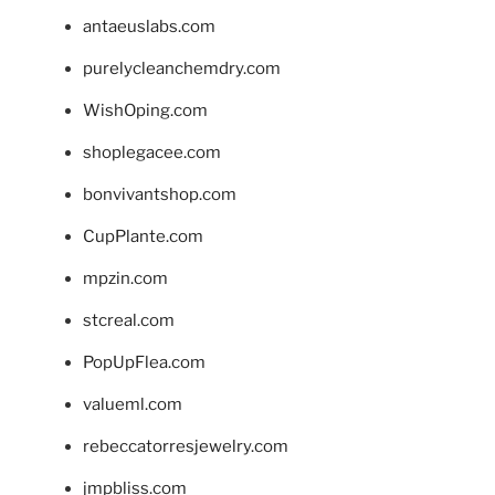
antaeuslabs.com
purelycleanchemdry.com
WishOping.com
shoplegacee.com
bonvivantshop.com
CupPlante.com
mpzin.com
stcreal.com
PopUpFlea.com
valueml.com
rebeccatorresjewelry.com
jmpbliss.com