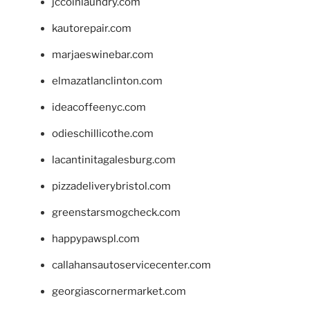
jccoinlaundry.com
kautorepair.com
marjaeswinebar.com
elmazatlanclinton.com
ideacoffeenyc.com
odieschillicothe.com
lacantinitagalesburg.com
pizzadeliverybristol.com
greenstarsmogcheck.com
happypawspl.com
callahansautoservicecenter.com
georgiascornermarket.com