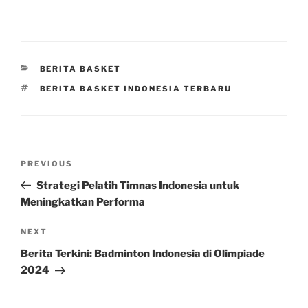
CATEGORIES
BERITA BASKET
TAGS
BERITA BASKET INDONESIA TERBARU
Post
Previous
PREVIOUS
navigation
Post
Strategi Pelatih Timnas Indonesia untuk
Meningkatkan Performa
Next
NEXT
Post
Berita Terkini: Badminton Indonesia di Olimpiade
2024