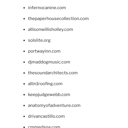
infernocanine.com
thepaperhousecollection.com
allisonwillisholley.com
solslite.org
portwayinn.com
djmaddogmusic.com
thesoundarchitects.com
allin1roofing.com
keepjudgewebb.com
anatomyofadventure.com
drivancastillo.com
cmmedspa.com