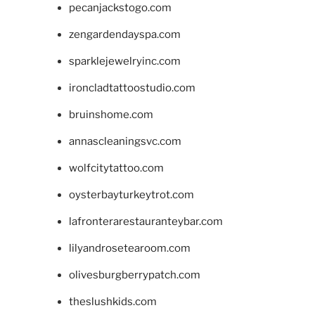
pecanjackstogo.com
zengardendayspa.com
sparklejewelryinc.com
ironcladtattoostudio.com
bruinshome.com
annascleaningsvc.com
wolfcitytattoo.com
oysterbayturkeytrot.com
lafronterarestauranteybar.com
lilyandrosetearoom.com
olivesburgberrypatch.com
theslushkids.com