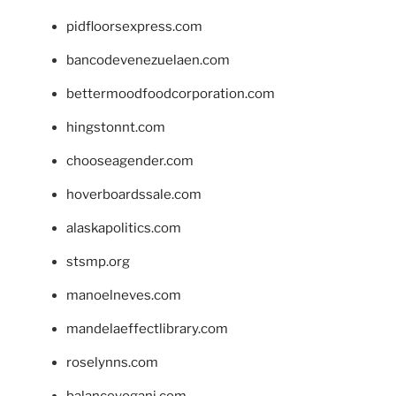
pidfloorsexpress.com
bancodevenezuelaen.com
bettermoodfoodcorporation.com
hingstonnt.com
chooseagender.com
hoverboardssale.com
alaskapolitics.com
stsmp.org
manoelneves.com
mandelaeffectlibrary.com
roselynns.com
balanceyoganj.com