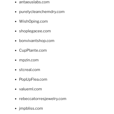
antaeuslabs.com
purelycleanchemdry.com
WishOping.com
shoplegacee.com
bonvivantshop.com
CupPlante.com
mpzin.com
stcreal.com
PopUpFlea.com
valueml.com
rebeccatorresjewelry.com
jmpbliss.com