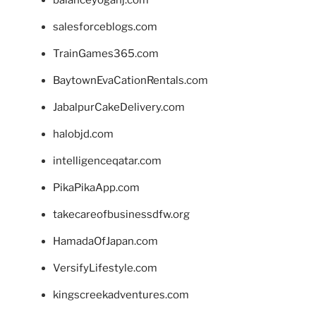
salesforceblogs.com
TrainGames365.com
BaytownEvaCationRentals.com
JabalpurCakeDelivery.com
halobjd.com
intelligenceqatar.com
PikaPikaApp.com
takecareofbusinessdfw.org
HamadaOfJapan.com
VersifyLifestyle.com
kingscreekadventures.com