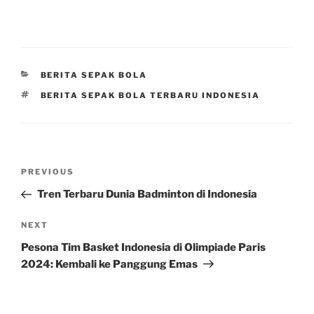
CATEGORIES
BERITA SEPAK BOLA
TAGS
BERITA SEPAK BOLA TERBARU INDONESIA
Post
Previous
PREVIOUS
navigation
Post
Tren Terbaru Dunia Badminton di Indonesia
Next
NEXT
Post
Pesona Tim Basket Indonesia di Olimpiade Paris
2024: Kembali ke Panggung Emas