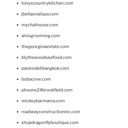
tonyscountrykitchen.com
jbellasnailspa.com
mychaihouse.com
alvisgrooming.com
thegeorginaestate.com
blythewoodseafood.com
paolosdelibangkok.com
bobacove.com
phoone24brookfield.com
mickeybarmama.com
roadwayconstructioninc.com
shopdragonflyboutique.com