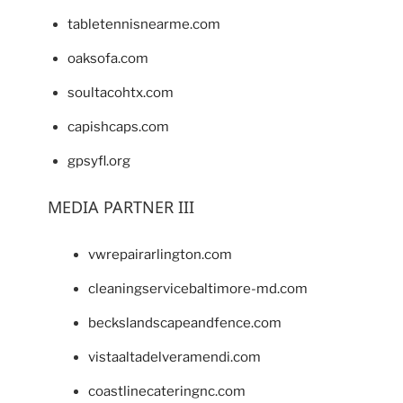
tabletennisnearme.com
oaksofa.com
soultacohtx.com
capishcaps.com
gpsyfl.org
MEDIA PARTNER III
vwrepairarlington.com
cleaningservicebaltimore-md.com
beckslandscapeandfence.com
vistaaltadelveramendi.com
coastlinecateringnc.com