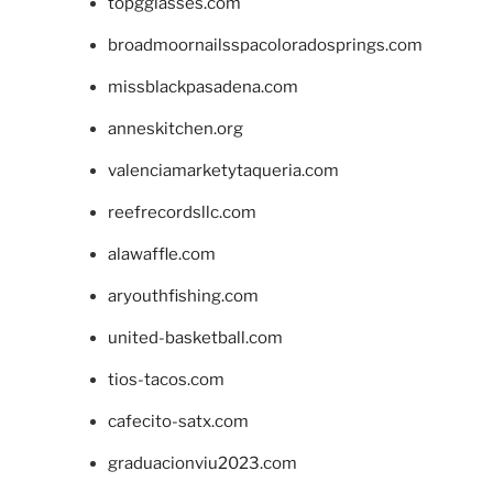
topgglasses.com
broadmoornailsspacoloradosprings.com
missblackpasadena.com
anneskitchen.org
valenciamarketytaqueria.com
reefrecordsllc.com
alawaffle.com
aryouthfishing.com
united-basketball.com
tios-tacos.com
cafecito-satx.com
graduacionviu2023.com