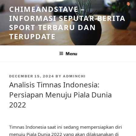
Skip
CHIMEANDSTAVE –
to
INFORMASI SEPUTAR BERITA
content
SPORT TERBARU DAN
TERUPDATE
Menu
POSTED
DECEMBER 15, 2024
BY
ADMINCHI
ON
Analisis Timnas Indonesia:
Persiapan Menuju Piala Dunia
2022
Timnas Indonesia saat ini sedang mempersiapkan diri
menuju Piala Dunia 2022 yang akan dilaksanakan di