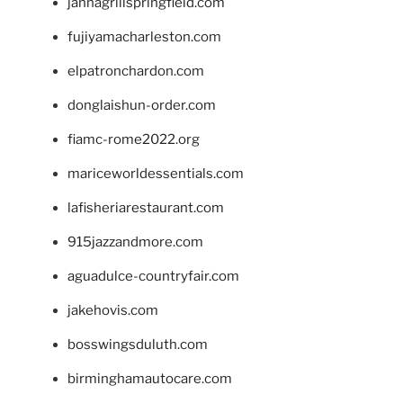
jannagrillspringfield.com
fujiyamacharleston.com
elpatronchardon.com
donglaishun-order.com
fiamc-rome2022.org
mariceworldessentials.com
lafisheriarestaurant.com
915jazzandmore.com
aguadulce-countryfair.com
jakehovis.com
bosswingsduluth.com
birminghamautocare.com