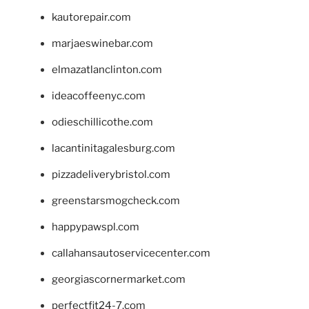
kautorepair.com
marjaeswinebar.com
elmazatlanclinton.com
ideacoffeenyc.com
odieschillicothe.com
lacantinitagalesburg.com
pizzadeliverybristol.com
greenstarsmogcheck.com
happypawspl.com
callahansautoservicecenter.com
georgiascornermarket.com
perfectfit24-7.com