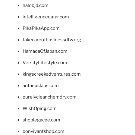
halobjd.com
intelligenceqatar.com
PikaPikaApp.com
takecareofbusinessdfw.org
HamadaOfJapan.com
VersifyLifestyle.com
kingscreekadventures.com
antaeuslabs.com
purelycleanchemdry.com
WishOping.com
shoplegacee.com
bonvivantshop.com