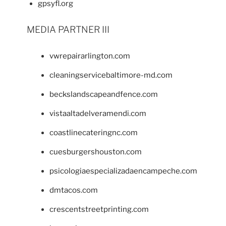
gpsyfl.org
MEDIA PARTNER III
vwrepairarlington.com
cleaningservicebaltimore-md.com
beckslandscapeandfence.com
vistaaltadelveramendi.com
coastlinecateringnc.com
cuesburgershouston.com
psicologiaespecializadaencampeche.com
dmtacos.com
crescentstreetprinting.com