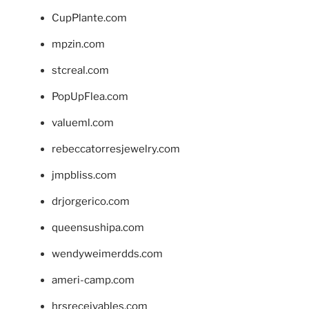
CupPlante.com
mpzin.com
stcreal.com
PopUpFlea.com
valueml.com
rebeccatorresjewelry.com
jmpbliss.com
drjorgerico.com
queensushipa.com
wendyweimerdds.com
ameri-camp.com
hrsreceivables.com