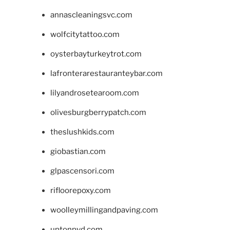
annascleaningsvc.com
wolfcitytattoo.com
oysterbayturkeytrot.com
lafronterarestauranteybar.com
lilyandrosetearoom.com
olivesburgberrypatch.com
theslushkids.com
giobastian.com
glpascensori.com
rifloorepoxy.com
woolleymillingandpaving.com
uptonpvd.com