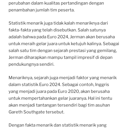
perubahan dalam kualitas pertandingan dengan
penambahan jumlah tim peserta.
Statistik menarik juga tidak kalah menariknya dari
fakta-fakta yang telah disebutkan. Salah satunya
adalah bahwa pada Euro 2024, Jerman akan berusaha
untuk meraih gelar juara untuk ketujuh kalinya. Sebagai
salah satu tim dengan sejarah prestasi yang gemilang,
Jerman diharapkan mampu tampil impresif di depan
pendukungnya sendiri.
Menariknya, sejarah juga menjadi faktor yang menarik
dalam statistik Euro 2024. Sebagai contoh, Inggris
yang menjadi juara pada Euro 2020, akan berusaha
untuk mempertahankan gelar juaranya. Hal ini tentu
akan menjadi tantangan tersendiri bagi tim asuhan
Gareth Southgate tersebut.
Dengan fakta menarik dan statistik menarik yang