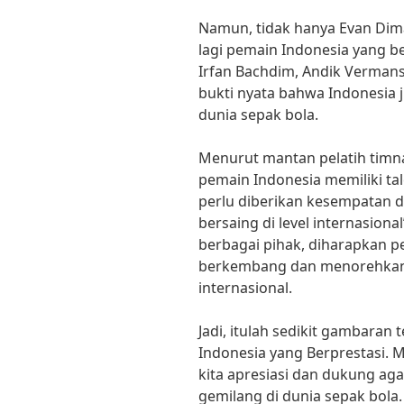
Namun, tidak hanya Evan Dima
lagi pemain Indonesia yang be
Irfan Bachdim, Andik Verman
bukti nyata bahwa Indonesia 
dunia sepak bola.
Menurut mantan pelatih timnas
pemain Indonesia memiliki ta
perlu diberikan kesempatan 
bersaing di level internasion
berbagai pihak, diharapkan p
berkembang dan menorehkan 
internasional.
Jadi, itulah sedikit gambaran
Indonesia yang Berprestasi. 
kita apresiasi dan dukung aga
gemilang di dunia sepak bola.