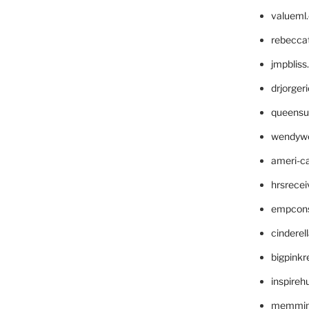
valueml
rebecca
jmpblis
drjorger
queensu
wendyw
ameri-
hrsrece
empcon
cinderel
bigpinkr
inspireh
memming