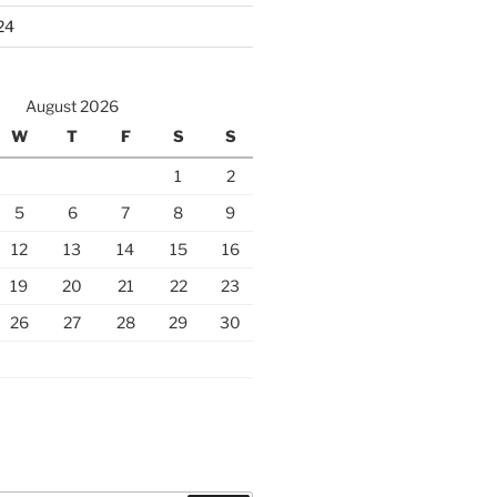
24
August 2026
W
T
F
S
S
1
2
5
6
7
8
9
12
13
14
15
16
19
20
21
22
23
26
27
28
29
30