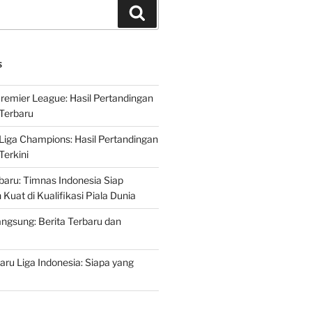
Search
S
Premier League: Hasil Pertandingan
Terbaru
 Liga Champions: Hasil Pertandingan
erkini
rbaru: Timnas Indonesia Siap
uat di Kualifikasi Piala Dunia
ngsung: Berita Terbaru dan
ru Liga Indonesia: Siapa yang