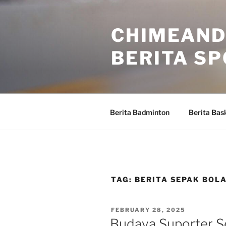
Skip
to
CHIMEAND
content
BERITA S
Berita Badminton
Berita Bas
TAG:
BERITA SEPAK BOL
POSTED
FEBRUARY 28, 2025
ON
Budaya Suporter Se