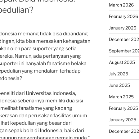
March 2026
pedulian?
February 2026
January 2026
ndonesia memang tidak bisa dipandang
December 20
ndingan, kita bisa merasakan kehangatan
an oleh para suporter yang setia
September 20
reka. Namun, ada pertanyaan yang
August 2025
uporter ini hanyalah fanatisme belaka
epedulian yang mendalam terhadap
July 2025
ndonesia?
June 2025
neliti dari Universitas Indonesia,
March 2025
donesia sebenarnya memiliki dua sisi
ta melihat fanatisme yang kadang
February 2025
ekerasan dan perusakan fasilitas umum.
January 2025
elihat kepedulian yang besar dari
n sepak bola di Indonesia, baik dari
December 20
im maupun pengembangan pemain muda,”