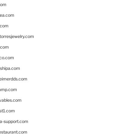
com
ea.com
.com
torresjewelry.com
s.com
ico.com
shipa.com
eimerdds.com
camp.com
ivables.com
st1.com
la-support.com
estaurant.com