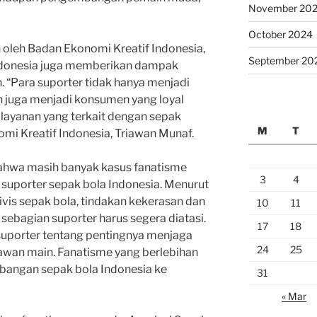
November 20
October 2024
 oleh Badan Ekonomi Kreatif Indonesia,
September 20
ndonesia juga memberikan dampak
. “Para suporter tidak hanya menjadi
un juga menjadi konsumen yang loyal
layanan yang terkait dengan sepak
M
T
omi Kreatif Indonesia, Triawan Munaf.
bahwa masih banyak kasus fanatisme
3
4
suporter sepak bola Indonesia. Menurut
ivis sepak bola, tindakan kekerasan dan
10
11
sebagian suporter harus segera diatasi.
17
18
suporter tentang pentingnya menjaga
24
25
awan main. Fanatisme yang berlebihan
angan sepak bola Indonesia ke
31
« Mar