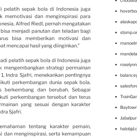
choosea
di pelatih sepak bola di Indonesia juga
hoverbo
 memotivasi dan menginspirasi para
alaskapo
onesia, Alfred Riedl, pernah mengatakan
 bisa menjadi panutan dan teladan bagi
stsmp.o
arus bisa memberikan motivasi dan
manoel
t mencapai hasil yang diinginkan.”
mandelae
jadi pelatih sepak bola di Indonesia juga
roselyn
k mengembangkan strategi permainan
a 1, Indra Sjafri, menekankan pentingnya
balance
gikuti perkembangan dunia sepak bola.
salesfo
us berkembang dan berubah. Sebagai
TrainG
gikuti perkembangan tersebut dan terus
mainan yang sesuai dengan karakter
Baytown
dra Sjafri.
Jabalpu
emahaman tentang karakter pemain,
halobjd
 dan menginspirasi, serta kemampuan