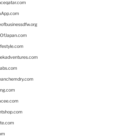
enceqatar.com
aApp.com
eofbusinessdfw.org
OfJapan.com
ifestyle.com
eekadventures.com
labs.com
leanchemdry.com
ing.com
acee.com
ntshop.com
te.com
om