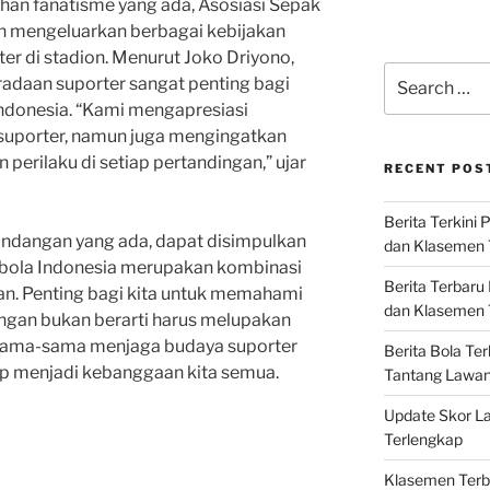
n fanatisme yang ada, Asosiasi Sepak
lah mengeluarkan berbagai kebijakan
er di stadion. Menurut Joko Driyono,
Search
radaan suporter sangat penting bagi
for:
ndonesia. “Kami mengapresiasi
 suporter, namun juga mengingatkan
perilaku di setiap pertandingan,” ujar
RECENT POS
Berita Terkini 
andangan yang ada, dapat disimpulkan
dan Klasemen 
bola Indonesia merupakan kombinasi
Berita Terbaru
an. Penting bagi kita untuk memahami
dan Klasemen T
gan bukan berarti harus melupakan
ersama-sama menjaga budaya suporter
Berita Bola Te
ap menjadi kebanggaan kita semua.
Tantang Lawan K
Update Skor La
Terlengkap
Klasemen Terba