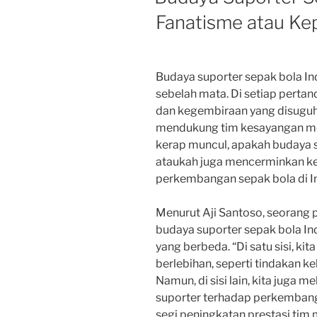
Fanatisme atau Ke
Budaya suporter sepak bola I
sebelah mata. Di setiap perta
dan kegembiraan yang disuguhk
mendukung tim kesayangan me
kerap muncul, apakah budaya s
ataukah juga mencerminkan k
perkembangan sepak bola di I
Menurut Aji Santoso, seorang pe
budaya suporter sepak bola In
yang berbeda. “Di satu sisi, ki
berlebihan, seperti tindakan k
Namun, di sisi lain, kita juga m
suporter terhadap perkembanga
segi peningkatan prestasi t