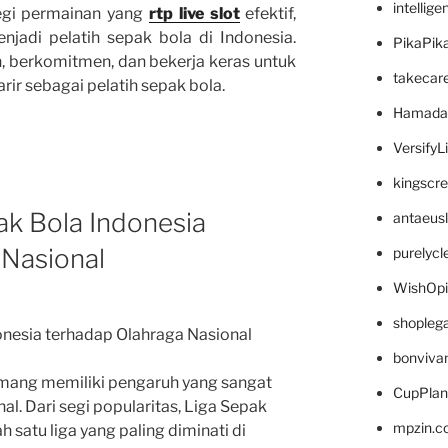
intellig
gi permainan yang
rtp live slot
efektif,
njadi pelatih sepak bola di Indonesia.
PikaPik
n, berkomitmen, dan bekerja keras untuk
takecar
ir sebagai pelatih sepak bola.
Hamada
VersifyL
kingscr
ak Bola Indonesia
antaeus
 Nasional
purelyc
WishOp
shopleg
onesia terhadap Olahraga Nasional
bonviva
mang memiliki pengaruh yang sangat
CupPlan
al. Dari segi popularitas, Liga Sepak
mpzin.c
 satu liga yang paling diminati di