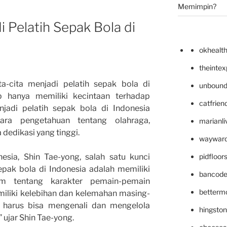
Memimpin?
i Pelatih Sepak Bola di
okhealt
theinte
a-cita menjadi pelatih sepak bola di
unbound
up hanya memiliki kecintaan terhadap
catfrien
njadi pelatih sepak bola di Indonesia
ara pengetahuan tentang olahraga,
marianli
dedikasi yang tinggi.
wayward
pidfloo
esia, Shin Tae-yong, salah satu kunci
epak bola di Indonesia adalah memiliki
bancode
 tentang karakter pemain-pemain
betterm
miliki kelebihan dan kelemahan masing-
ta harus bisa mengenali dan mengelola
hingsto
 ujar Shin Tae-yong.