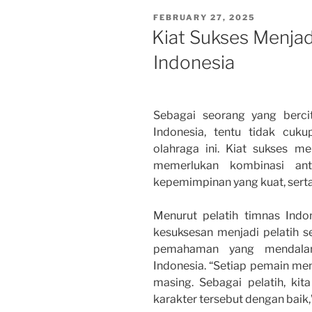
POSTED
FEBRUARY 27, 2025
ON
Kiat Sukses Menjad
Indonesia
Sebagai seorang yang bercit
Indonesia, tentu tidak cuk
olahraga ini. Kiat sukses me
memerlukan kombinasi ant
kepemimpinan yang kuat, serta 
Menurut pelatih timnas Indon
kesuksesan menjadi pelatih s
pemahaman yang mendalam
Indonesia. “Setiap pemain me
masing. Sebagai pelatih, ki
karakter tersebut dengan baik,”