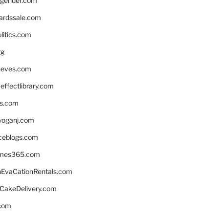
gender.com
ardssale.com
litics.com
rg
neves.com
ffectlibrary.com
ns.com
yoganj.com
rceblogs.com
ames365.com
EvaCationRentals.com
rCakeDelivery.com
.com