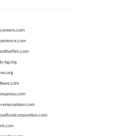
hcareers.com
xperience.com
edthefilm.com
ds-bg.org
ves.org
tees.com
rsexpress.com
venezuelaen.com
oodfoodcorporation.com
nnt.com