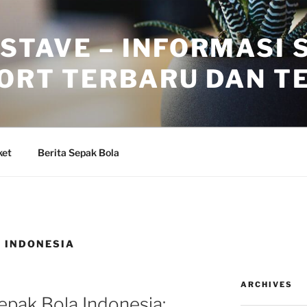
STAVE – INFORMASI 
PORT TERBARU DAN T
ket
Berita Sepak Bola
A INDONESIA
ARCHIVES
pak Bola Indonesia: