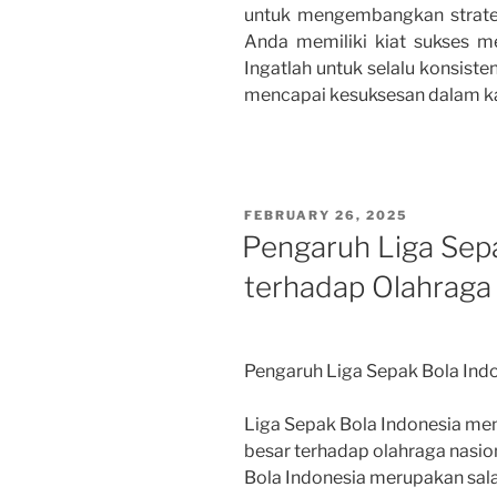
untuk mengembangkan strate
Anda memiliki kiat sukses me
Ingatlah untuk selalu konsiste
mencapai kesuksesan dalam kar
POSTED
FEBRUARY 26, 2025
ON
Pengaruh Liga Sep
terhadap Olahraga
Pengaruh Liga Sepak Bola Ind
Liga Sepak Bola Indonesia me
besar terhadap olahraga nasion
Bola Indonesia merupakan salah