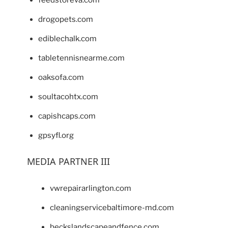
drogopets.com
ediblechalk.com
tabletennisnearme.com
oaksofa.com
soultacohtx.com
capishcaps.com
gpsyfl.org
MEDIA PARTNER III
vwrepairarlington.com
cleaningservicebaltimore-md.com
beckslandscapeandfence.com