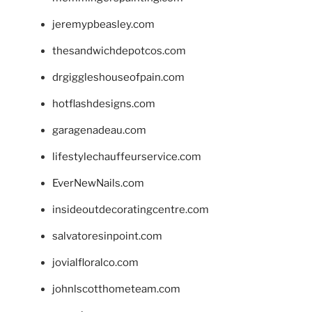
jeremypbeasley.com
thesandwichdepotcos.com
drgiggleshouseofpain.com
hotflashdesigns.com
garagenadeau.com
lifestylechauffeurservice.com
EverNewNails.com
insideoutdecoratingcentre.com
salvatoresinpoint.com
jovialfloralco.com
johnlscotthometeam.com