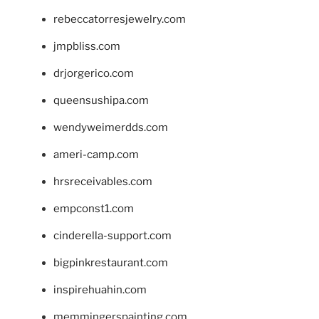
rebeccatorresjewelry.com
jmpbliss.com
drjorgerico.com
queensushipa.com
wendyweimerdds.com
ameri-camp.com
hrsreceivables.com
empconst1.com
cinderella-support.com
bigpinkrestaurant.com
inspirehuahin.com
memmingerspainting.com