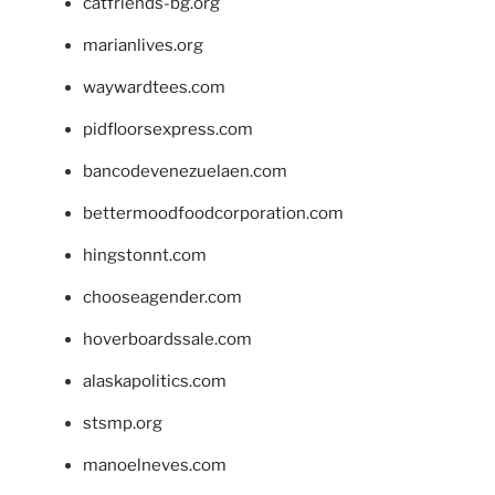
catfriends-bg.org
marianlives.org
waywardtees.com
pidfloorsexpress.com
bancodevenezuelaen.com
bettermoodfoodcorporation.com
hingstonnt.com
chooseagender.com
hoverboardssale.com
alaskapolitics.com
stsmp.org
manoelneves.com