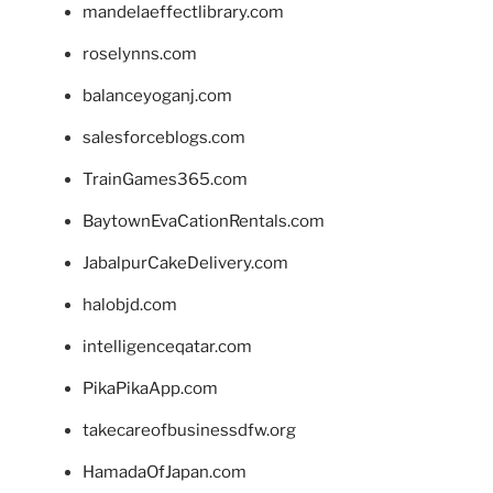
mandelaeffectlibrary.com
roselynns.com
balanceyoganj.com
salesforceblogs.com
TrainGames365.com
BaytownEvaCationRentals.com
JabalpurCakeDelivery.com
halobjd.com
intelligenceqatar.com
PikaPikaApp.com
takecareofbusinessdfw.org
HamadaOfJapan.com