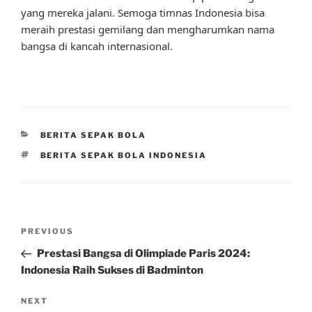
yang mereka jalani. Semoga timnas Indonesia bisa
meraih prestasi gemilang dan mengharumkan nama
bangsa di kancah internasional.
CATEGORIES
BERITA SEPAK BOLA
TAGS
BERITA SEPAK BOLA INDONESIA
Post
Previous
PREVIOUS
navigation
Post
Prestasi Bangsa di Olimpiade Paris 2024:
Indonesia Raih Sukses di Badminton
Next
NEXT