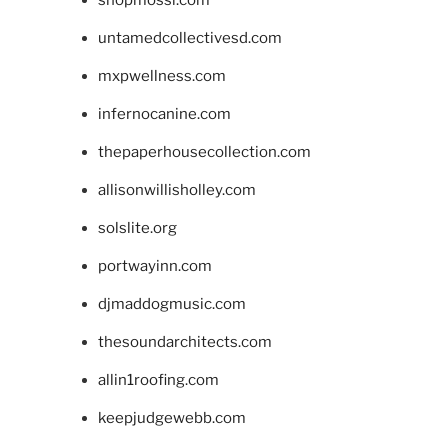
shopmossi.com
untamedcollectivesd.com
mxpwellness.com
infernocanine.com
thepaperhousecollection.com
allisonwillisholley.com
solslite.org
portwayinn.com
djmaddogmusic.com
thesoundarchitects.com
allin1roofing.com
keepjudgewebb.com