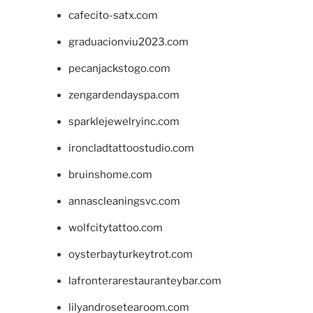
cafecito-satx.com
graduacionviu2023.com
pecanjackstogo.com
zengardendayspa.com
sparklejewelryinc.com
ironcladtattoostudio.com
bruinshome.com
annascleaningsvc.com
wolfcitytattoo.com
oysterbayturkeytrot.com
lafronterarestauranteybar.com
lilyandrosetearoom.com