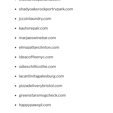
shadyoaksrockportrvpark.com
jccoinlaundry.com
kautorepair.com
marjaeswinebar.com
elmazatlanclinton.com
ideacoffeenyc.com
odieschillicothe.com
lacantinitagalesburg.com
pizzadeliverybristol.com
greenstarsmogcheck.com
happypawspl.com