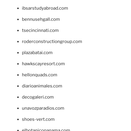
ibsarstudyabroad.com
bennusehgall.com
tsecincinnati.com
roderconstructiongroup.com
plazabatai.com
hawkscayresort.com
hellonquads.com
diarioanimales.com
decogaleri.com
unavozparadios.com
shoes-vert.com
elbotanicopanama.com