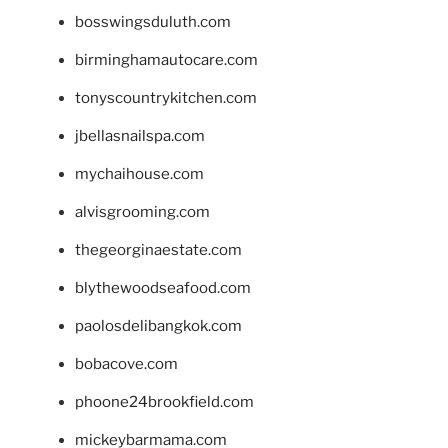
bosswingsduluth.com
birminghamautocare.com
tonyscountrykitchen.com
jbellasnailspa.com
mychaihouse.com
alvisgrooming.com
thegeorginaestate.com
blythewoodseafood.com
paolosdelibangkok.com
bobacove.com
phoone24brookfield.com
mickeybarmama.com