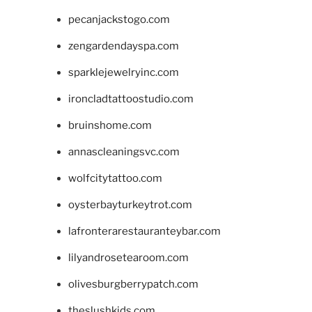
pecanjackstogo.com
zengardendayspa.com
sparklejewelryinc.com
ironcladtattoostudio.com
bruinshome.com
annascleaningsvc.com
wolfcitytattoo.com
oysterbayturkeytrot.com
lafronterarestauranteybar.com
lilyandrosetearoom.com
olivesburgberrypatch.com
theslushkids.com