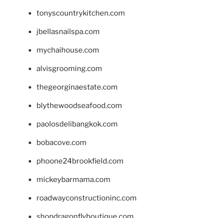
tonyscountrykitchen.com
jbellasnailspa.com
mychaihouse.com
alvisgrooming.com
thegeorginaestate.com
blythewoodseafood.com
paolosdelibangkok.com
bobacove.com
phoone24brookfield.com
mickeybarmama.com
roadwayconstructioninc.com
shopdragonflyboutique.com