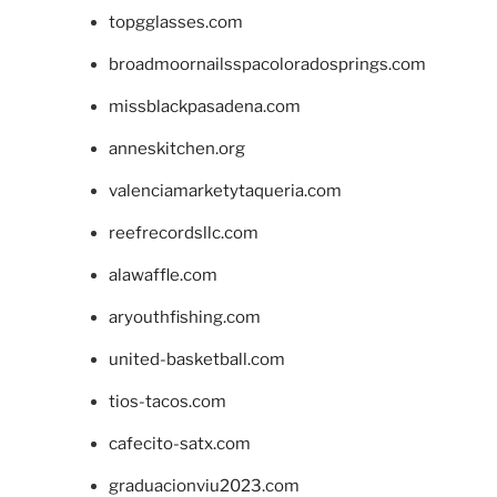
topgglasses.com
broadmoornailsspacoloradosprings.com
missblackpasadena.com
anneskitchen.org
valenciamarketytaqueria.com
reefrecordsllc.com
alawaffle.com
aryouthfishing.com
united-basketball.com
tios-tacos.com
cafecito-satx.com
graduacionviu2023.com