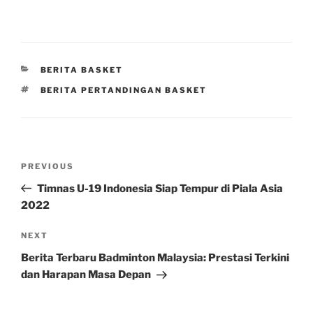
CATEGORIES
BERITA BASKET
TAGS
BERITA PERTANDINGAN BASKET
Post
Previous
PREVIOUS
navigation
Post
Timnas U-19 Indonesia Siap Tempur di Piala Asia
2022
Next
NEXT
Post
Berita Terbaru Badminton Malaysia: Prestasi Terkini
dan Harapan Masa Depan