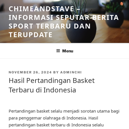
Skip
CHIMEANDSTAVE –
to
INFORMASI SEPUTAR BERITA
content
SPORT TERBARU DAN
TERUPDATE
Menu
POSTED
NOVEMBER 26, 2024
BY
ADMINCHI
ON
Hasil Pertandingan Basket
Terbaru di Indonesia
Pertandingan basket selalu menjadi sorotan utama bagi
para penggemar olahraga di Indonesia. Hasil
pertandingan basket terbaru di Indonesia selalu