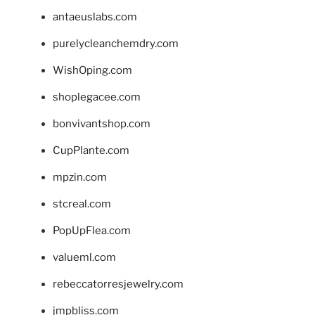
antaeuslabs.com
purelycleanchemdry.com
WishOping.com
shoplegacee.com
bonvivantshop.com
CupPlante.com
mpzin.com
stcreal.com
PopUpFlea.com
valueml.com
rebeccatorresjewelry.com
jmpbliss.com