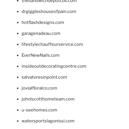
thesandwichdepotcos.com
drgiggleshouseofpain.com
hotflashdesigns.com
garagenadeau.com
lifestylechauffeurservice.com
EverNewNails.com
insideoutdecoratingcentre.com
salvatoresinpoint.com
jovialfloralco.com
johnlscotthometeam.com
u-seehomes.com
watersportslagonissi.com