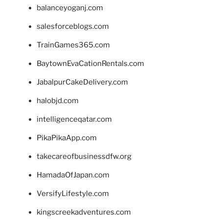
balanceyoganj.com
salesforceblogs.com
TrainGames365.com
BaytownEvaCationRentals.com
JabalpurCakeDelivery.com
halobjd.com
intelligenceqatar.com
PikaPikaApp.com
takecareofbusinessdfw.org
HamadaOfJapan.com
VersifyLifestyle.com
kingscreekadventures.com