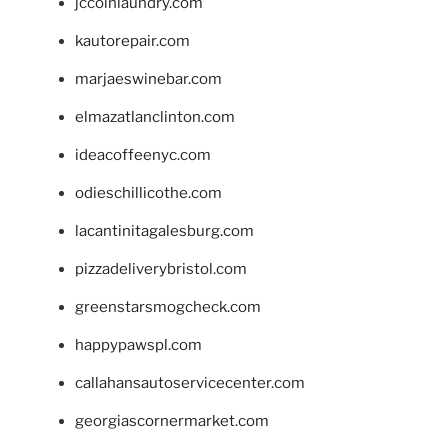
jccoinlaundry.com
kautorepair.com
marjaeswinebar.com
elmazatlanclinton.com
ideacoffeenyc.com
odieschillicothe.com
lacantinitagalesburg.com
pizzadeliverybristol.com
greenstarsmogcheck.com
happypawspl.com
callahansautoservicecenter.com
georgiascornermarket.com