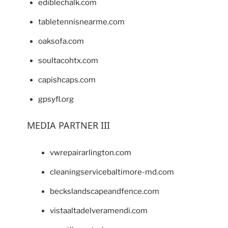
ediblechalk.com
tabletennisnearme.com
oaksofa.com
soultacohtx.com
capishcaps.com
gpsyfl.org
MEDIA PARTNER III
vwrepairarlington.com
cleaningservicebaltimore-md.com
beckslandscapeandfence.com
vistaaltadelveramendi.com