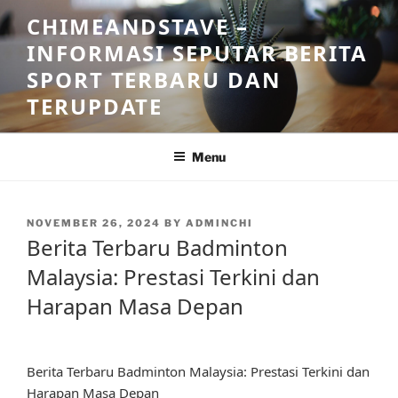
Skip
CHIMEANDSTAVE –
to
INFORMASI SEPUTAR BERITA
content
SPORT TERBARU DAN
TERUPDATE
Menu
POSTED
NOVEMBER 26, 2024
BY
ADMINCHI
ON
Berita Terbaru Badminton
Malaysia: Prestasi Terkini dan
Harapan Masa Depan
Berita Terbaru Badminton Malaysia: Prestasi Terkini dan
Harapan Masa Depan