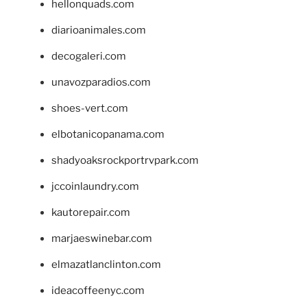
hellonquads.com
diarioanimales.com
decogaleri.com
unavozparadios.com
shoes-vert.com
elbotanicopanama.com
shadyoaksrockportrvpark.com
jccoinlaundry.com
kautorepair.com
marjaeswinebar.com
elmazatlanclinton.com
ideacoffeenyc.com