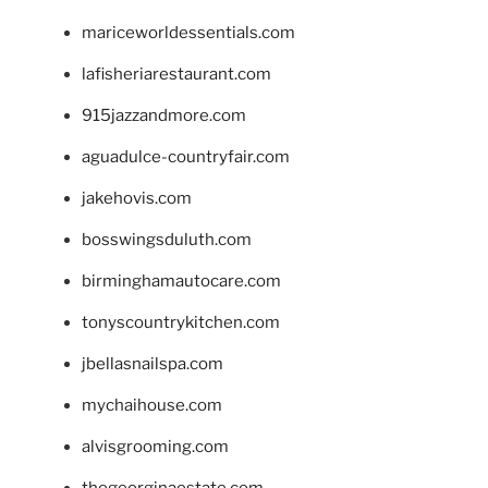
mariceworldessentials.com
lafisheriarestaurant.com
915jazzandmore.com
aguadulce-countryfair.com
jakehovis.com
bosswingsduluth.com
birminghamautocare.com
tonyscountrykitchen.com
jbellasnailspa.com
mychaihouse.com
alvisgrooming.com
thegeorginaestate.com