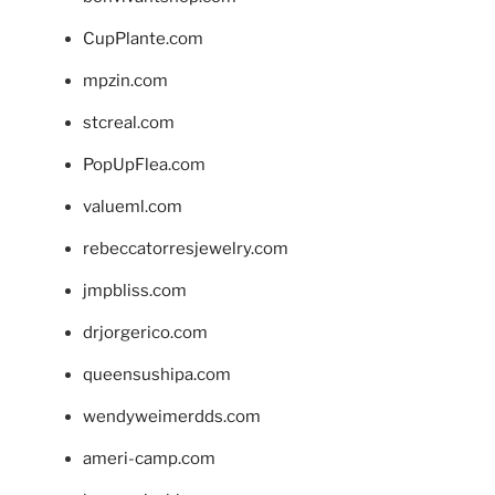
CupPlante.com
mpzin.com
stcreal.com
PopUpFlea.com
valueml.com
rebeccatorresjewelry.com
jmpbliss.com
drjorgerico.com
queensushipa.com
wendyweimerdds.com
ameri-camp.com