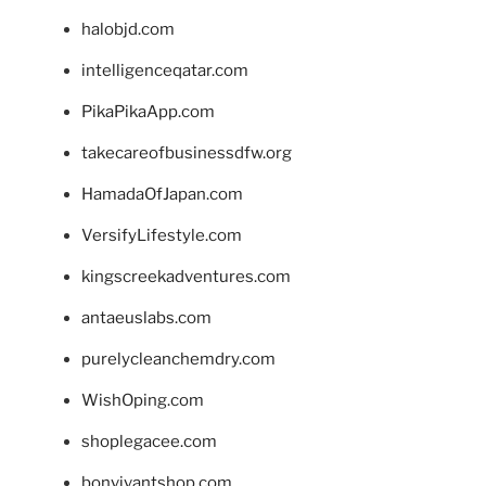
halobjd.com
intelligenceqatar.com
PikaPikaApp.com
takecareofbusinessdfw.org
HamadaOfJapan.com
VersifyLifestyle.com
kingscreekadventures.com
antaeuslabs.com
purelycleanchemdry.com
WishOping.com
shoplegacee.com
bonvivantshop.com