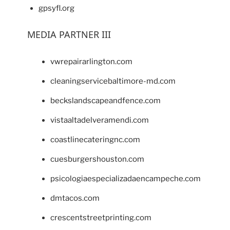
gpsyfl.org
MEDIA PARTNER III
vwrepairarlington.com
cleaningservicebaltimore-md.com
beckslandscapeandfence.com
vistaaltadelveramendi.com
coastlinecateringnc.com
cuesburgershouston.com
psicologiaespecializadaencampeche.com
dmtacos.com
crescentstreetprinting.com