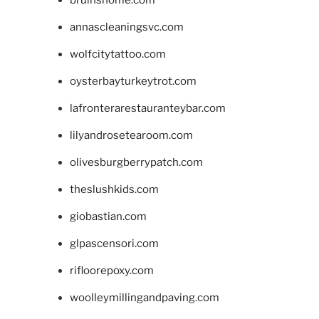
bruinshome.com
annascleaningsvc.com
wolfcitytattoo.com
oysterbayturkeytrot.com
lafronterarestauranteybar.com
lilyandrosetearoom.com
olivesburgberrypatch.com
theslushkids.com
giobastian.com
glpascensori.com
rifloorepoxy.com
woolleymillingandpaving.com