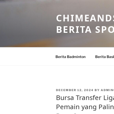
Skip
to
CHIMEANDS
content
BERITA SP
Berita Badminton
Berita Bas
POSTED
DECEMBER 12, 2024
BY
ADMIN
ON
Bursa Transfer Lig
Pemain yang Palin