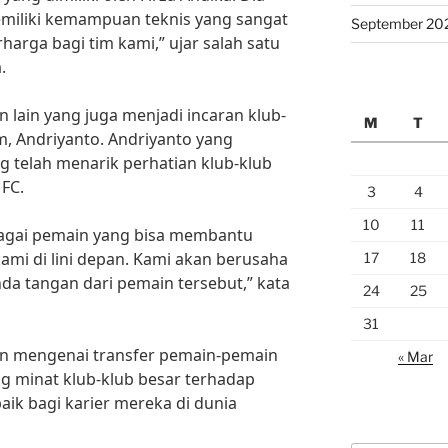
miliki kemampuan teknis yang sangat
September 20
harga bagi tim kami,” ujar salah satu
.
n lain yang juga menjadi incaran klub-
M
T
am, Andriyanto. Andriyanto yang
 telah menarik perhatian klub-klub
 FC.
3
4
10
11
bagai pemain yang bisa membantu
mi di lini depan. Kami akan berusaha
17
18
a tangan dari pemain tersebut,” kata
24
25
31
n mengenai transfer pemain-pemain
« Mar
g minat klub-klub besar terhadap
aik bagi karier mereka di dunia