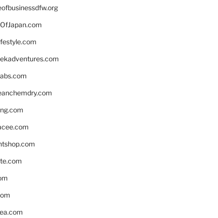
eofbusinessdfw.org
OfJapan.com
ifestyle.com
eekadventures.com
labs.com
leanchemdry.com
ing.com
acee.com
ntshop.com
te.com
om
com
ea.com