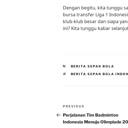
Dengan begitu, kita tunggu s
bursa transfer Liga 1 Indone
klub-klub besar dan siapa yan
ini? Kita tunggu kabar selanju
CATEGORIES
BERITA SEPAK BOLA
TAGS
BERITA SEPAK BOLA INDO
Post
Previous
PREVIOUS
navigation
Post
Perjalanan Tim Badminton
Indonesia Menuju Olimpiade 2