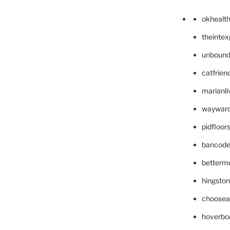
okhealt
theinte
unbound
catfrien
marianli
wayward
pidfloo
bancode
betterm
hingsto
choosea
hoverbo