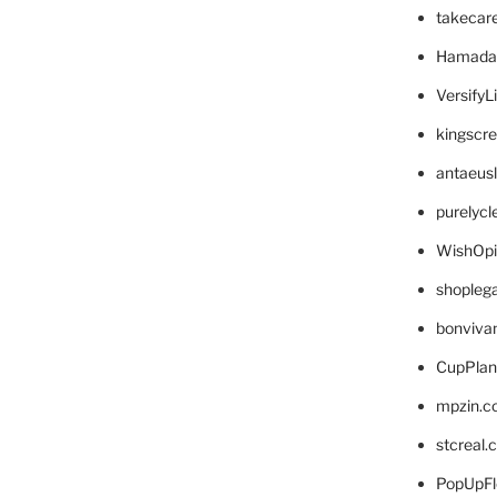
takecar
Hamada
VersifyL
kingscr
antaeus
purelyc
WishOp
shopleg
bonviva
CupPlan
mpzin.c
stcreal.
PopUpFl