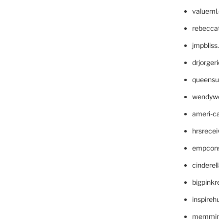
valueml
rebecca
jmpblis
drjorger
queensu
wendyw
ameri-
hrsrece
empcon
cinderel
bigpinkr
inspireh
memming