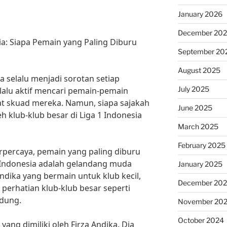
January 2026
December 20
ia: Siapa Pemain yang Paling Diburu
September 20
August 2025
ia selalu menjadi sorotan setiap
July 2025
lalu aktif mencari pemain-pemain
t skuad mereka. Namun, siapa sajakah
June 2025
h klub-klub besar di Liga 1 Indonesia
March 2025
February 2025
percaya, pemain yang paling diburu
 1 Indonesia adalah gelandang muda
January 2025
Andika yang bermain untuk klub kecil,
December 20
perhatian klub-klub besar seperti
ndung.
November 20
October 2024
yang dimiliki oleh Firza Andika. Dia