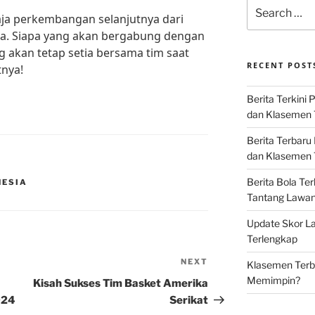
Search
aja perkembangan selanjutnya dari
for:
sia. Siapa yang akan bergabung dengan
g akan tetap setia bersama tim saat
RECENT POST
tnya!
Berita Terkini 
dan Klasemen 
Berita Terbaru
dan Klasemen T
Berita Bola Te
NESIA
Tantang Lawan K
Update Skor La
Terlengkap
NEXT
Next
Klasemen Terba
Post
Memimpin?
Kisah Sukses Tim Basket Amerika
024
Serikat