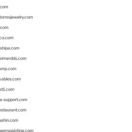
.com
torresjewelry.com
s.com
ico.com
shipa.com
eimerdds.com
camp.com
ivables.com
st1.com
la-support.com
estaurant.com
uahin.com
erspainting.com