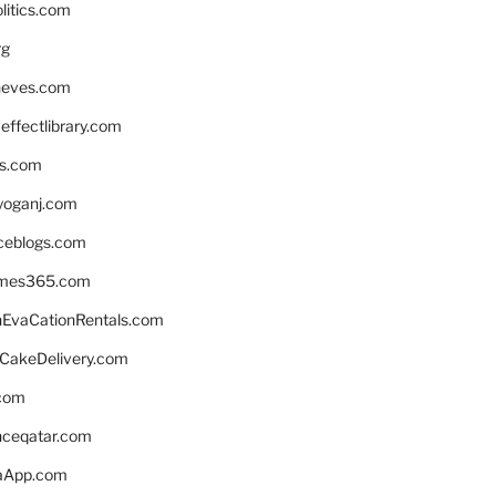
litics.com
rg
neves.com
ffectlibrary.com
ns.com
yoganj.com
rceblogs.com
ames365.com
EvaCationRentals.com
rCakeDelivery.com
.com
enceqatar.com
aApp.com