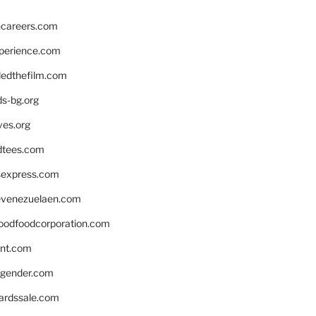
hcareers.com
xperience.com
edthefilm.com
ds-bg.org
ves.org
tees.com
rsexpress.com
venezuelaen.com
oodfoodcorporation.com
nnt.com
gender.com
ardssale.com