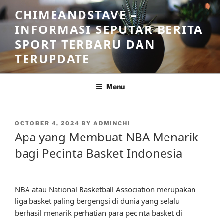
Skip
CHIMEANDSTAVE –
to
INFORMASI SEPUTAR BERITA
content
SPORT TERBARU DAN
TERUPDATE
Menu
POSTED
OCTOBER 4, 2024
BY
ADMINCHI
ON
Apa yang Membuat NBA Menarik
bagi Pecinta Basket Indonesia
NBA atau National Basketball Association merupakan
liga basket paling bergengsi di dunia yang selalu
berhasil menarik perhatian para pecinta basket di