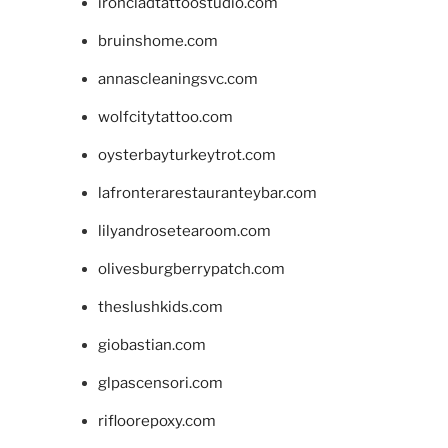
ironcladtattoostudio.com
bruinshome.com
annascleaningsvc.com
wolfcitytattoo.com
oysterbayturkeytrot.com
lafronterarestauranteybar.com
lilyandrosetearoom.com
olivesburgberrypatch.com
theslushkids.com
giobastian.com
glpascensori.com
rifloorepoxy.com