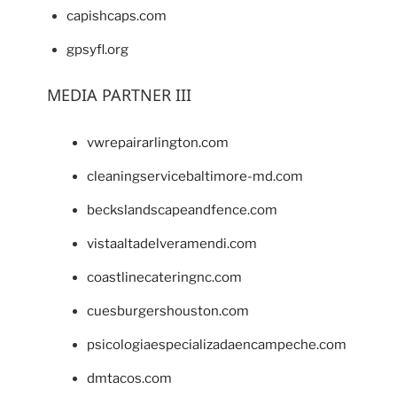
capishcaps.com
gpsyfl.org
MEDIA PARTNER III
vwrepairarlington.com
cleaningservicebaltimore-md.com
beckslandscapeandfence.com
vistaaltadelveramendi.com
coastlinecateringnc.com
cuesburgershouston.com
psicologiaespecializadaencampeche.com
dmtacos.com