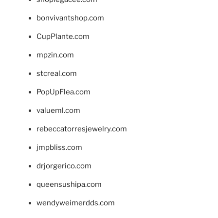
bonvivantshop.com
CupPlante.com
mpzin.com
stcreal.com
PopUpFlea.com
valueml.com
rebeccatorresjewelry.com
jmpbliss.com
drjorgerico.com
queensushipa.com
wendyweimerdds.com