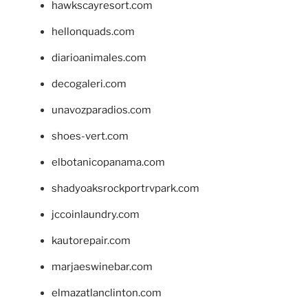
hawkscayresort.com
hellonquads.com
diarioanimales.com
decogaleri.com
unavozparadios.com
shoes-vert.com
elbotanicopanama.com
shadyoaksrockportrvpark.com
jccoinlaundry.com
kautorepair.com
marjaeswinebar.com
elmazatlanclinton.com