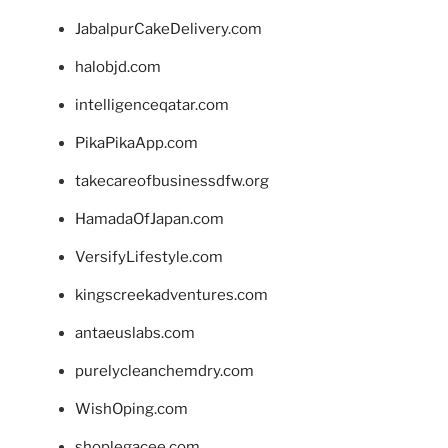
JabalpurCakeDelivery.com
halobjd.com
intelligenceqatar.com
PikaPikaApp.com
takecareofbusinessdfw.org
HamadaOfJapan.com
VersifyLifestyle.com
kingscreekadventures.com
antaeuslabs.com
purelycleanchemdry.com
WishOping.com
shoplegacee.com