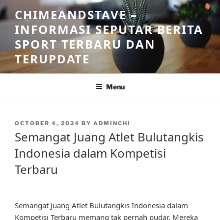
Skip
CHIMEANDSTAVE –
to
INFORMASI SEPUTAR BERITA
content
SPORT TERBARU DAN
TERUPDATE
Menu
POSTED
OCTOBER 4, 2024
BY
ADMINCHI
ON
Semangat Juang Atlet Bulutangkis
Indonesia dalam Kompetisi
Terbaru
Semangat Juang Atlet Bulutangkis Indonesia dalam
Kompetisi Terbaru memang tak pernah pudar. Mereka