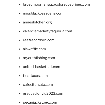
broadmoornailsspacoloradosprings.com
missblackpasadena.com
anneskitchen.org
valenciamarketytaqueria.com
reefrecordsllc.com
alawaffle.com
aryouthfishing.com
united-basketball.com
tios-tacos.com
cafecito-satx.com
graduacionviu2023.com
pecanjackstogo.com