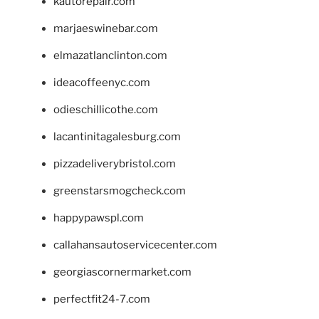
kautorepair.com
marjaeswinebar.com
elmazatlanclinton.com
ideacoffeenyc.com
odieschillicothe.com
lacantinitagalesburg.com
pizzadeliverybristol.com
greenstarsmogcheck.com
happypawspl.com
callahansautoservicecenter.com
georgiascornermarket.com
perfectfit24-7.com