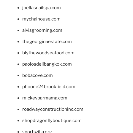
jbellasnailspa.com
mychaihouse.com
alvisgrooming.com
thegeorginaestate.com
blythewoodseafood.com
paolosdelibangkok.com
bobacove.com
phoone24brookfield.com
mickeybarmama.com
roadwayconstructioninc.com
shopdragonflyboutique.com
sportszilla.org