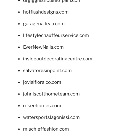
drgiggleshouseofpain.com
hotflashdesigns.com
garagenadeau.com
lifestylechauffeurservice.com
EverNewNails.com
insideoutdecoratingcentre.com
salvatoresinpoint.com
jovialfloralco.com
johnlscotthometeam.com
u-seehomes.com
watersportslagonissi.com
mischieffashion.com