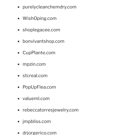
purelycleanchemdry.com
WishOping.com
shoplegacee.com
bonvivantshop.com
CupPlante.com
mpzin.com
stcreal.com
PopUpFlea.com
valueml.com
rebeccatorresjewelry.com
jmpbliss.com
drjorgerico.com