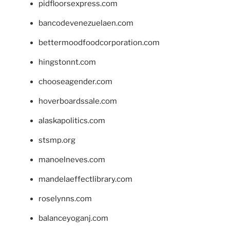
pidfloorsexpress.com
bancodevenezuelaen.com
bettermoodfoodcorporation.com
hingstonnt.com
chooseagender.com
hoverboardssale.com
alaskapolitics.com
stsmp.org
manoelneves.com
mandelaeffectlibrary.com
roselynns.com
balanceyoganj.com