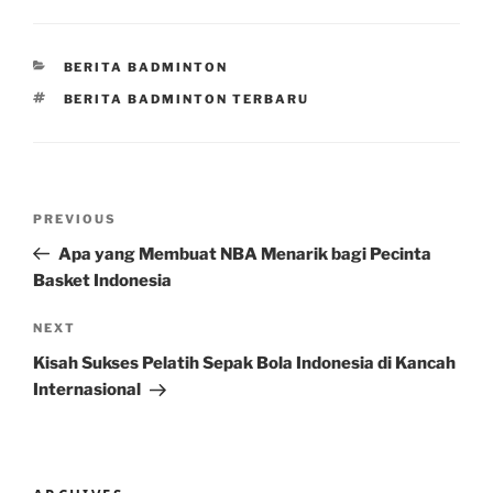
CATEGORIES
BERITA BADMINTON
TAGS
BERITA BADMINTON TERBARU
Post
Previous
PREVIOUS
navigation
Post
Apa yang Membuat NBA Menarik bagi Pecinta
Basket Indonesia
Next
NEXT
Post
Kisah Sukses Pelatih Sepak Bola Indonesia di Kancah
Internasional