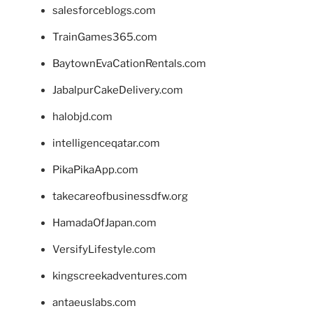
salesforceblogs.com
TrainGames365.com
BaytownEvaCationRentals.com
JabalpurCakeDelivery.com
halobjd.com
intelligenceqatar.com
PikaPikaApp.com
takecareofbusinessdfw.org
HamadaOfJapan.com
VersifyLifestyle.com
kingscreekadventures.com
antaeuslabs.com