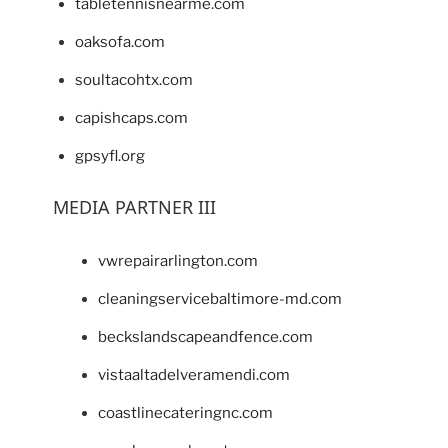
tabletennisnearme.com
oaksofa.com
soultacohtx.com
capishcaps.com
gpsyfl.org
MEDIA PARTNER III
vwrepairarlington.com
cleaningservicebaltimore-md.com
beckslandscapeandfence.com
vistaaltadelveramendi.com
coastlinecateringnc.com