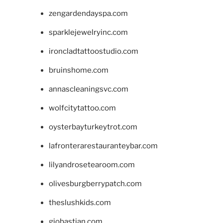
zengardendayspa.com
sparklejewelryinc.com
ironcladtattoostudio.com
bruinshome.com
annascleaningsvc.com
wolfcitytattoo.com
oysterbayturkeytrot.com
lafronterarestauranteybar.com
lilyandrosetearoom.com
olivesburgberrypatch.com
theslushkids.com
giobastian.com