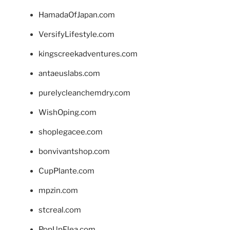
HamadaOfJapan.com
VersifyLifestyle.com
kingscreekadventures.com
antaeuslabs.com
purelycleanchemdry.com
WishOping.com
shoplegacee.com
bonvivantshop.com
CupPlante.com
mpzin.com
stcreal.com
PopUpFlea.com