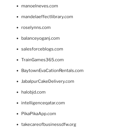
manoelneves.com
mandelaeffectlibrary.com
roselynns.com
balanceyoganj.com
salesforceblogs.com
TrainGames365.com
BaytownEvaCationRentals.com
JabalpurCakeDelivery.com
halobjd.com
intelligenceqatar.com
PikaPikaApp.com
takecareofbusinessdfw.org