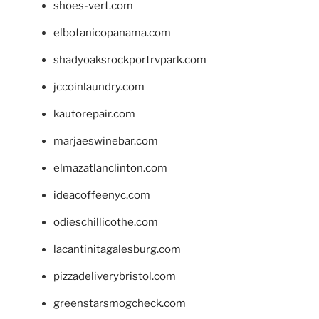
shoes-vert.com
elbotanicopanama.com
shadyoaksrockportrvpark.com
jccoinlaundry.com
kautorepair.com
marjaeswinebar.com
elmazatlanclinton.com
ideacoffeenyc.com
odieschillicothe.com
lacantinitagalesburg.com
pizzadeliverybristol.com
greenstarsmogcheck.com