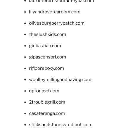
lafronterarestauranteybar.com
lilyandrosetearoom.com
olivesburgberrypatch.com
theslushkids.com
giobastian.com
glpascensori.com
rifloorepoxy.com
woolleymillingandpaving.com
uptonpvd.com
2troublegrill.com
casateranga.com
sticksandstonesstudiooh.com