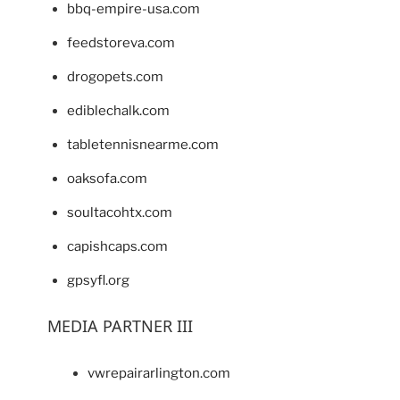
bbq-empire-usa.com
feedstoreva.com
drogopets.com
ediblechalk.com
tabletennisnearme.com
oaksofa.com
soultacohtx.com
capishcaps.com
gpsyfl.org
MEDIA PARTNER III
vwrepairarlington.com