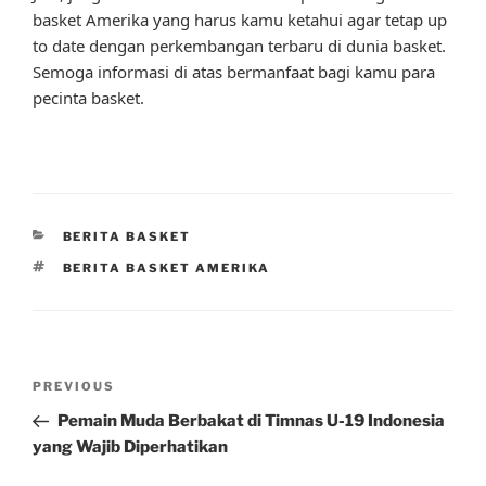
basket Amerika yang harus kamu ketahui agar tetap up
to date dengan perkembangan terbaru di dunia basket.
Semoga informasi di atas bermanfaat bagi kamu para
pecinta basket.
CATEGORIES
BERITA BASKET
TAGS
BERITA BASKET AMERIKA
Post
Previous
PREVIOUS
navigation
Post
Pemain Muda Berbakat di Timnas U-19 Indonesia
yang Wajib Diperhatikan