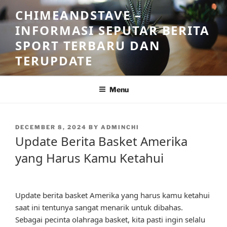
Skip
CHIMEANDSTAVE –
to
INFORMASI SEPUTAR BERITA
content
SPORT TERBARU DAN
TERUPDATE
Menu
POSTED
DECEMBER 8, 2024
BY
ADMINCHI
ON
Update Berita Basket Amerika
yang Harus Kamu Ketahui
Update berita basket Amerika yang harus kamu ketahui
saat ini tentunya sangat menarik untuk dibahas.
Sebagai pecinta olahraga basket, kita pasti ingin selalu