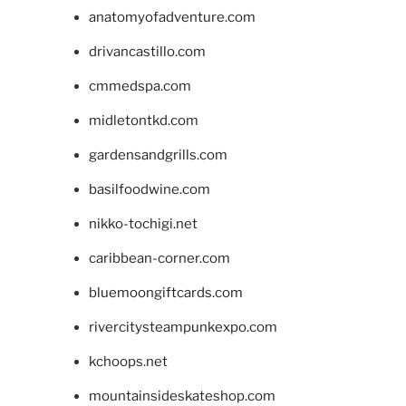
anatomyofadventure.com
drivancastillo.com
cmmedspa.com
midletontkd.com
gardensandgrills.com
basilfoodwine.com
nikko-tochigi.net
caribbean-corner.com
bluemoongiftcards.com
rivercitysteampunkexpo.com
kchoops.net
mountainsideskateshop.com