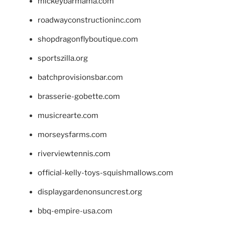
mickeybarmama.com
roadwayconstructioninc.com
shopdragonflyboutique.com
sportszilla.org
batchprovisionsbar.com
brasserie-gobette.com
musicrearte.com
morseysfarms.com
riverviewtennis.com
official-kelly-toys-squishmallows.com
displaygardenonsuncrest.org
bbq-empire-usa.com