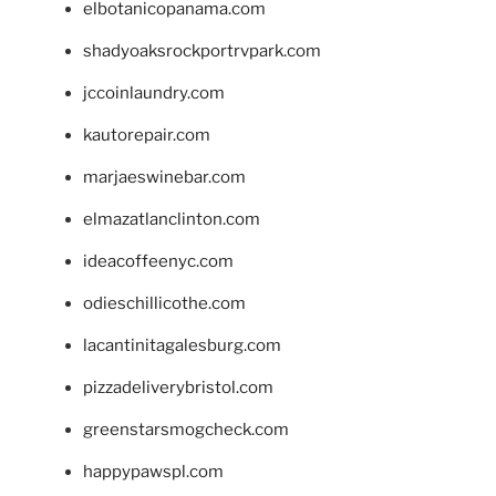
elbotanicopanama.com
shadyoaksrockportrvpark.com
jccoinlaundry.com
kautorepair.com
marjaeswinebar.com
elmazatlanclinton.com
ideacoffeenyc.com
odieschillicothe.com
lacantinitagalesburg.com
pizzadeliverybristol.com
greenstarsmogcheck.com
happypawspl.com