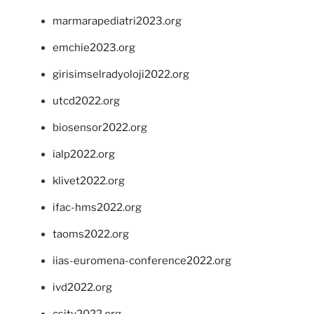
marmarapediatri2023.org
emchie2023.org
girisimselradyoloji2022.org
utcd2022.org
biosensor2022.org
ialp2022.org
klivet2022.org
ifac-hms2022.org
taoms2022.org
iias-euromena-conference2022.org
ivd2022.org