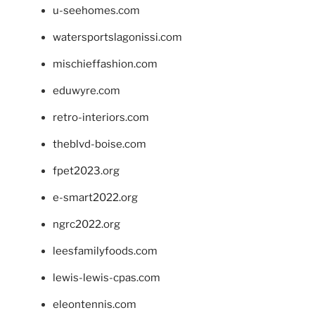
u-seehomes.com
watersportslagonissi.com
mischieffashion.com
eduwyre.com
retro-interiors.com
theblvd-boise.com
fpet2023.org
e-smart2022.org
ngrc2022.org
leesfamilyfoods.com
lewis-lewis-cpas.com
eleontennis.com