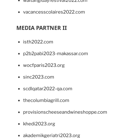
waitangidayfestival2022.com
vacancesscolaires2022.com
MEDIA PARTNER II
isth2022.com
p2b2pabi2023-makassar.com
wocfparis2023.org
sinc2023.com
scdlqatar2022-qa.com
thecolumbiagrill.com
provisionscheeseandwineshoppe.com
khedi2023.org
akademikgeriatri2023.org