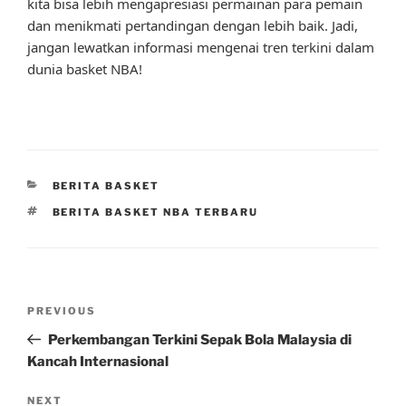
kita bisa lebih mengapresiasi permainan para pemain
dan menikmati pertandingan dengan lebih baik. Jadi,
jangan lewatkan informasi mengenai tren terkini dalam
dunia basket NBA!
CATEGORIES
BERITA BASKET
TAGS
BERITA BASKET NBA TERBARU
Post
Previous
PREVIOUS
navigation
Post
Perkembangan Terkini Sepak Bola Malaysia di
Kancah Internasional
Next
NEXT