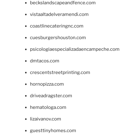
beckslandscapeandfence.com
vistaaltadelveramendi.com
coastlinecateringnc.com
cuesburgershouston.com
psicologiaespecializadaencampeche.com
dmtacos.com
crescentstreetprinting.com
hornopizza.com
driveadragster.com
hematologa.com
lizaivanov.com
guesttinyhomes.com