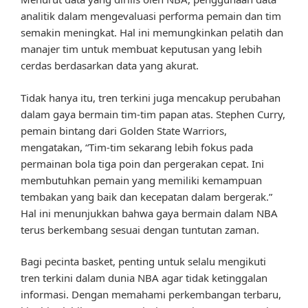
analitik dalam mengevaluasi performa pemain dan tim
semakin meningkat. Hal ini memungkinkan pelatih dan
manajer tim untuk membuat keputusan yang lebih
cerdas berdasarkan data yang akurat.
Tidak hanya itu, tren terkini juga mencakup perubahan
dalam gaya bermain tim-tim papan atas. Stephen Curry,
pemain bintang dari Golden State Warriors,
mengatakan, “Tim-tim sekarang lebih fokus pada
permainan bola tiga poin dan pergerakan cepat. Ini
membutuhkan pemain yang memiliki kemampuan
tembakan yang baik dan kecepatan dalam bergerak.”
Hal ini menunjukkan bahwa gaya bermain dalam NBA
terus berkembang sesuai dengan tuntutan zaman.
Bagi pecinta basket, penting untuk selalu mengikuti
tren terkini dalam dunia NBA agar tidak ketinggalan
informasi. Dengan memahami perkembangan terbaru,