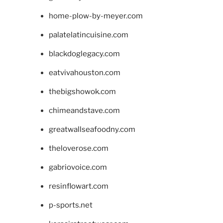
home-plow-by-meyer.com
palatelatincuisine.com
blackdoglegacy.com
eatvivahouston.com
thebigshowok.com
chimeandstave.com
greatwallseafoodny.com
theloverose.com
gabriovoice.com
resinflowart.com
p-sports.net