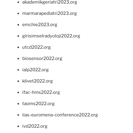
akademikgeriatri2023.org
marmarapediatri2023.org
emchie2023.org
girisimselradyoloji2022.org
utcd2022.org
biosensor2022.org
ialp2022.org
klivet2022.org
ifac-hms2022.org
taoms2022.org
iias-euromena-conference2022.org
ivd2022.org