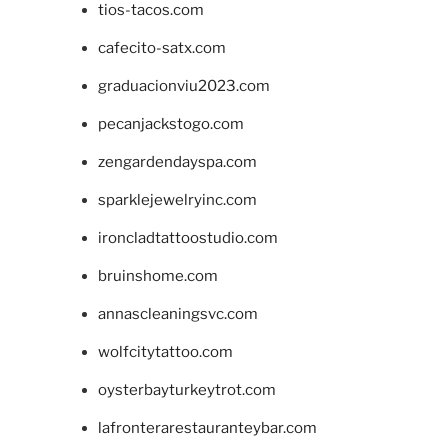
tios-tacos.com
cafecito-satx.com
graduacionviu2023.com
pecanjackstogo.com
zengardendayspa.com
sparklejewelryinc.com
ironcladtattoostudio.com
bruinshome.com
annascleaningsvc.com
wolfcitytattoo.com
oysterbayturkeytrot.com
lafronterarestauranteybar.com