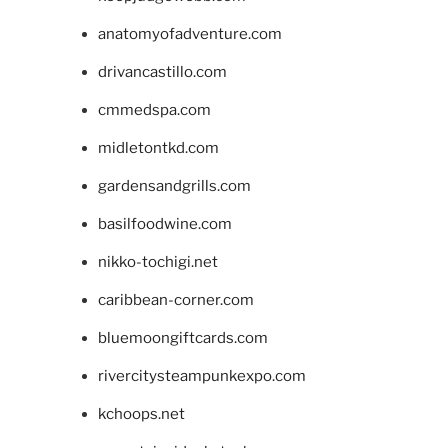
anatomyofadventure.com
drivancastillo.com
cmmedspa.com
midletontkd.com
gardensandgrills.com
basilfoodwine.com
nikko-tochigi.net
caribbean-corner.com
bluemoongiftcards.com
rivercitysteampunkexpo.com
kchoops.net