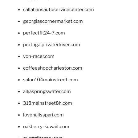
callahansautoservicecenter.com
georgiascornermarket.com
perfectfit24-7.com
portugalprivatedriver.com
von-racer.com
coffeeshopcharleston.com
salon104mainstreet.com
alkaspringswater.com
318mainstreet8h.com
lovenailsspari.com
oakberry-kuwait.com