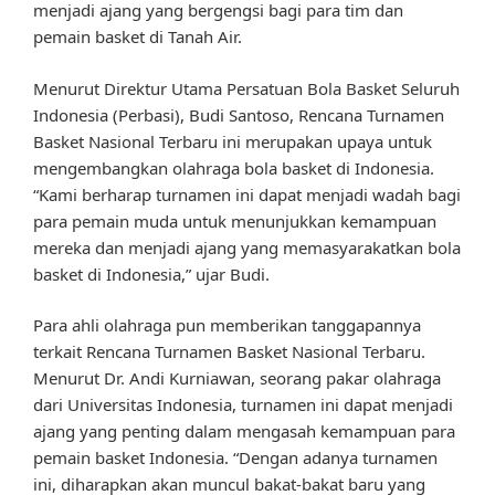
menjadi ajang yang bergengsi bagi para tim dan
pemain basket di Tanah Air.
Menurut Direktur Utama Persatuan Bola Basket Seluruh
Indonesia (Perbasi), Budi Santoso, Rencana Turnamen
Basket Nasional Terbaru ini merupakan upaya untuk
mengembangkan olahraga bola basket di Indonesia.
“Kami berharap turnamen ini dapat menjadi wadah bagi
para pemain muda untuk menunjukkan kemampuan
mereka dan menjadi ajang yang memasyarakatkan bola
basket di Indonesia,” ujar Budi.
Para ahli olahraga pun memberikan tanggapannya
terkait Rencana Turnamen Basket Nasional Terbaru.
Menurut Dr. Andi Kurniawan, seorang pakar olahraga
dari Universitas Indonesia, turnamen ini dapat menjadi
ajang yang penting dalam mengasah kemampuan para
pemain basket Indonesia. “Dengan adanya turnamen
ini, diharapkan akan muncul bakat-bakat baru yang