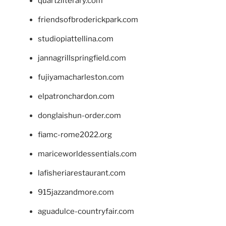
quartzliterary.com
friendsofbroderickpark.com
studiopiattellina.com
jannagrillspringfield.com
fujiyamacharleston.com
elpatronchardon.com
donglaishun-order.com
fiamc-rome2022.org
mariceworldessentials.com
lafisheriarestaurant.com
915jazzandmore.com
aguadulce-countryfair.com