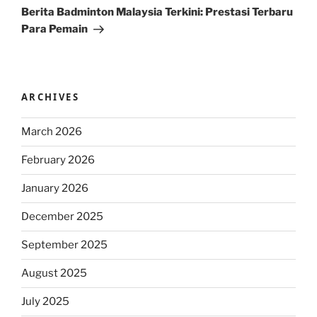
Post
Berita Badminton Malaysia Terkini: Prestasi Terbaru
Para Pemain
ARCHIVES
March 2026
February 2026
January 2026
December 2025
September 2025
August 2025
July 2025