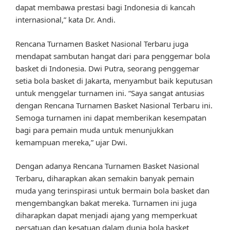
dapat membawa prestasi bagi Indonesia di kancah
internasional,” kata Dr. Andi.
Rencana Turnamen Basket Nasional Terbaru juga
mendapat sambutan hangat dari para penggemar bola
basket di Indonesia. Dwi Putra, seorang penggemar
setia bola basket di Jakarta, menyambut baik keputusan
untuk menggelar turnamen ini. “Saya sangat antusias
dengan Rencana Turnamen Basket Nasional Terbaru ini.
Semoga turnamen ini dapat memberikan kesempatan
bagi para pemain muda untuk menunjukkan
kemampuan mereka,” ujar Dwi.
Dengan adanya Rencana Turnamen Basket Nasional
Terbaru, diharapkan akan semakin banyak pemain
muda yang terinspirasi untuk bermain bola basket dan
mengembangkan bakat mereka. Turnamen ini juga
diharapkan dapat menjadi ajang yang memperkuat
persatuan dan kesatuan dalam dunia bola basket