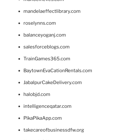
mandelaeffectlibrary.com
roselynns.com
balanceyoganj.com
salesforceblogs.com
TrainGames365.com
BaytownEvaCationRentals.com
JabalpurCakeDelivery.com
halobjd.com
intelligenceqatar.com
PikaPikaApp.com
takecareofbusinessdfw.org