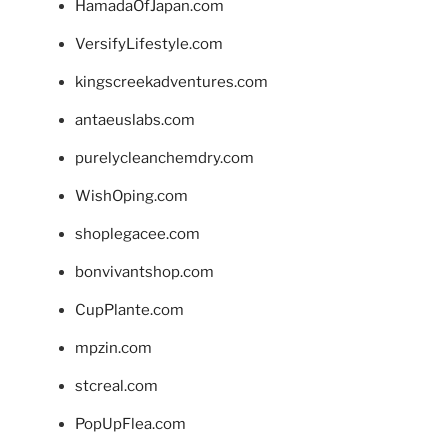
HamadaOfJapan.com
VersifyLifestyle.com
kingscreekadventures.com
antaeuslabs.com
purelycleanchemdry.com
WishOping.com
shoplegacee.com
bonvivantshop.com
CupPlante.com
mpzin.com
stcreal.com
PopUpFlea.com