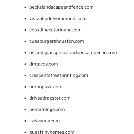
beckslandscapeandfence.com
vistaaltadelveramendi.com
coastlinecateringnc.com
cuesburgershouston.com
psicologiaespecializadaencampeche.com
dmtacos.com
crescentstreetprinting.com
hornopizza.com
driveadragster.com
hematologa.com
lizaivanov.com
guesttinyhomes.com