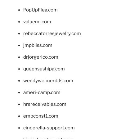
PopUpFlea.com
valueml.com
rebeccatorresjewelry.com
jmpbliss.com
drjorgerico.com
queensushipa.com
wendyweimerdds.com
ameri-camp.com
hrsreceivables.com
empconst1.com
cinderella-support.com