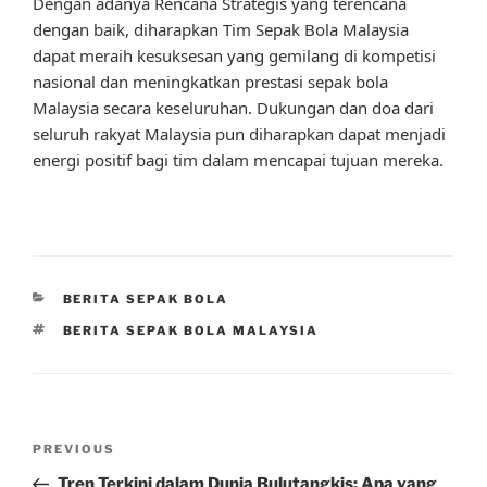
Dengan adanya Rencana Strategis yang terencana
dengan baik, diharapkan Tim Sepak Bola Malaysia
dapat meraih kesuksesan yang gemilang di kompetisi
nasional dan meningkatkan prestasi sepak bola
Malaysia secara keseluruhan. Dukungan dan doa dari
seluruh rakyat Malaysia pun diharapkan dapat menjadi
energi positif bagi tim dalam mencapai tujuan mereka.
CATEGORIES
BERITA SEPAK BOLA
TAGS
BERITA SEPAK BOLA MALAYSIA
Post
Previous
PREVIOUS
navigation
Post
Tren Terkini dalam Dunia Bulutangkis: Apa yang