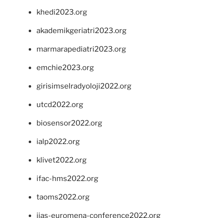
khedi2023.org
akademikgeriatri2023.org
marmarapediatri2023.org
emchie2023.org
girisimselradyoloji2022.org
utcd2022.org
biosensor2022.org
ialp2022.org
klivet2022.org
ifac-hms2022.org
taoms2022.org
iias-euromena-conference2022.org