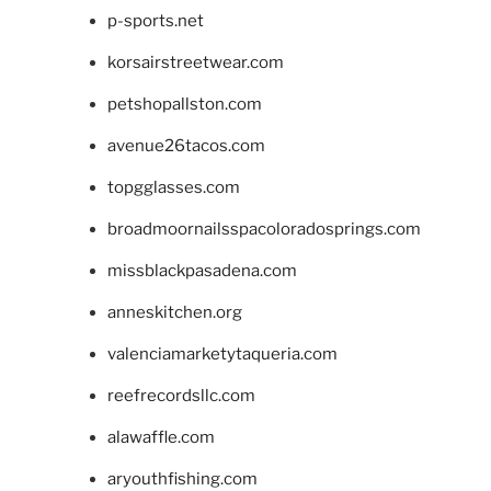
p-sports.net
korsairstreetwear.com
petshopallston.com
avenue26tacos.com
topgglasses.com
broadmoornailsspacoloradosprings.com
missblackpasadena.com
anneskitchen.org
valenciamarketytaqueria.com
reefrecordsllc.com
alawaffle.com
aryouthfishing.com