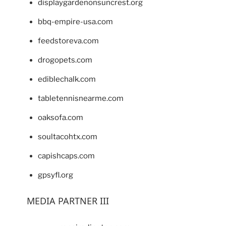
displaygardenonsuncrest.org
bbq-empire-usa.com
feedstoreva.com
drogopets.com
ediblechalk.com
tabletennisnearme.com
oaksofa.com
soultacohtx.com
capishcaps.com
gpsyfl.org
MEDIA PARTNER III