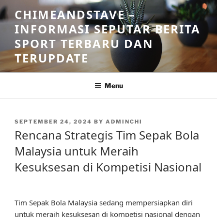
Skip
CHIMEANDSTAVE –
to
INFORMASI SEPUTAR BERITA
content
SPORT TERBARU DAN
TERUPDATE
Menu
POSTED
SEPTEMBER 24, 2024
BY
ADMINCHI
ON
Rencana Strategis Tim Sepak Bola
Malaysia untuk Meraih
Kesuksesan di Kompetisi Nasional
Tim Sepak Bola Malaysia sedang mempersiapkan diri
untuk meraih kesuksesan di kompetisi nasional dengan