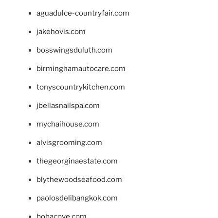
aguadulce-countryfair.com
jakehovis.com
bosswingsduluth.com
birminghamautocare.com
tonyscountrykitchen.com
jbellasnailspa.com
mychaihouse.com
alvisgrooming.com
thegeorginaestate.com
blythewoodseafood.com
paolosdelibangkok.com
bobacove.com