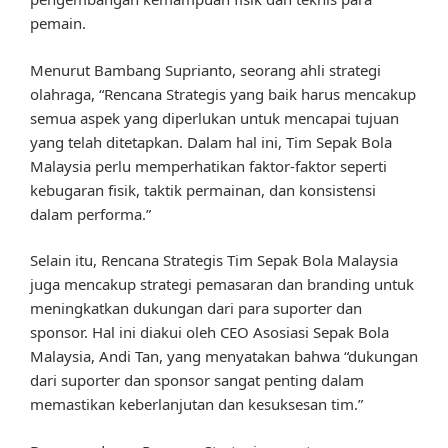
pemain.
Menurut Bambang Suprianto, seorang ahli strategi
olahraga, “Rencana Strategis yang baik harus mencakup
semua aspek yang diperlukan untuk mencapai tujuan
yang telah ditetapkan. Dalam hal ini, Tim Sepak Bola
Malaysia perlu memperhatikan faktor-faktor seperti
kebugaran fisik, taktik permainan, dan konsistensi
dalam performa.”
Selain itu, Rencana Strategis Tim Sepak Bola Malaysia
juga mencakup strategi pemasaran dan branding untuk
meningkatkan dukungan dari para suporter dan
sponsor. Hal ini diakui oleh CEO Asosiasi Sepak Bola
Malaysia, Andi Tan, yang menyatakan bahwa “dukungan
dari suporter dan sponsor sangat penting dalam
memastikan keberlanjutan dan kesuksesan tim.”