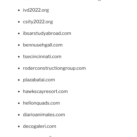
ivd2022.org
csity2022.org
ibsarstudyabroad.com
bennusehgall.com
tsecincinnati.com
roderconstructiongroup.com
plazabatai.com
hawkscayresort.com
hellonquads.com
diarioanimales.com
decogaleri.com