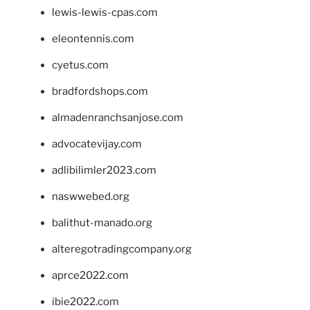
lewis-lewis-cpas.com
eleontennis.com
cyetus.com
bradfordshops.com
almadenranchsanjose.com
advocatevijay.com
adlibilimler2023.com
naswwebed.org
balithut-manado.org
alteregotradingcompany.org
aprce2022.com
ibie2022.com