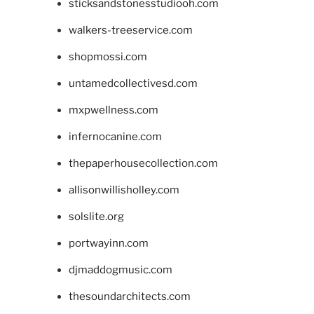
sticksandstonesstudiooh.com
walkers-treeservice.com
shopmossi.com
untamedcollectivesd.com
mxpwellness.com
infernocanine.com
thepaperhousecollection.com
allisonwillisholley.com
solslite.org
portwayinn.com
djmaddogmusic.com
thesoundarchitects.com