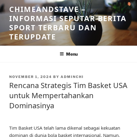
Skip
CHIMEANDSTAVE –
to
INFORMASI SEPUTAR BERITA
content
SPORT TERBARU DAN
TERUPDATE
Menu
POSTED
NOVEMBER 1, 2024
BY
ADMINCHI
ON
Rencana Strategis Tim Basket USA
untuk Mempertahankan
Dominasinya
Tim Basket USA telah lama dikenal sebagai kekuatan
dominan di dunia bola basket internasional. Namun,