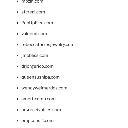
mpzin.com
stcreal.com
PopUpFlea.com
valueml.com
rebeccatorresjewelry.com
jmpbliss.com
drjorgerico.com
queensushipa.com
wendyweimerdds.com
ameri-camp.com
hrsreceivables.com
empconst1.com