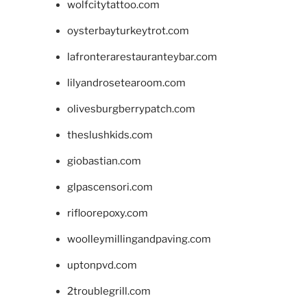
wolfcitytattoo.com
oysterbayturkeytrot.com
lafronterarestauranteybar.com
lilyandrosetearoom.com
olivesburgberrypatch.com
theslushkids.com
giobastian.com
glpascensori.com
rifloorepoxy.com
woolleymillingandpaving.com
uptonpvd.com
2troublegrill.com