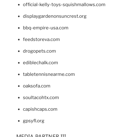
official-kelly-toys-squishmallows.com
displaygardenonsuncrest.org
bbq-empire-usa.com
feedstoreva.com
drogopets.com
ediblechalk.com
tabletennisnearme.com
oaksofa.com
soultacohtx.com
capishcaps.com
gpsyfl.org
MEDIA PARTNER III