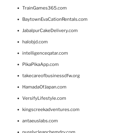
TrainGames365.com
BaytownEvaCationRentals.com
JabalpurCakeDelivery.com
halobjd.com
intelligenceqatar.com
PikaPikaApp.com
takecareofbusinessdfw.org
HamadaOfJapan.com
VersifyLifestyle.com
kingscreekadventures.com
antaeuslabs.com
purelycleanchemdry.com