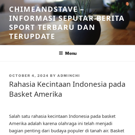
Skip
CHIMEANDSTAVE –
to
INFORMASI SEPUTAR BERITA
content
SPORT TERBARU DAN
TERUPDATE
Menu
POSTED
OCTOBER 4, 2024
BY
ADMINCHI
ON
Rahasia Kecintaan Indonesia pada
Basket Amerika
Salah satu rahasia kecintaan Indonesia pada basket
Amerika adalah karena olahraga ini telah menjadi
bagian penting dari budaya populer di tanah air. Basket