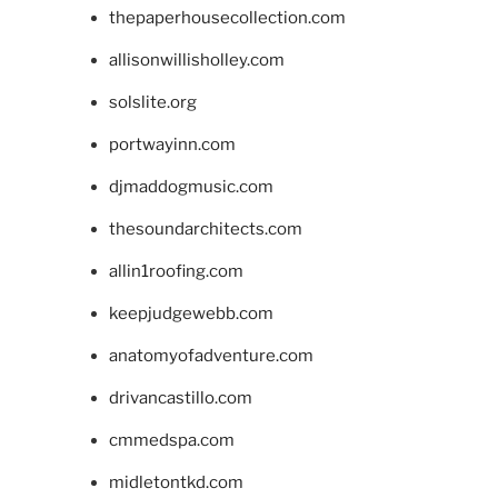
thepaperhousecollection.com
allisonwillisholley.com
solslite.org
portwayinn.com
djmaddogmusic.com
thesoundarchitects.com
allin1roofing.com
keepjudgewebb.com
anatomyofadventure.com
drivancastillo.com
cmmedspa.com
midletontkd.com