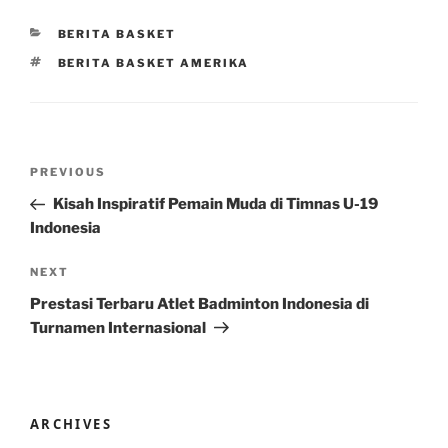
CATEGORIES
BERITA BASKET
TAGS
BERITA BASKET AMERIKA
Post
Previous
PREVIOUS
navigation
Post
Kisah Inspiratif Pemain Muda di Timnas U-19
Indonesia
Next
NEXT
Post
Prestasi Terbaru Atlet Badminton Indonesia di
Turnamen Internasional
ARCHIVES