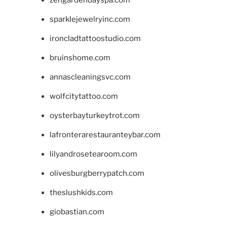
zengardendayspa.com
sparklejewelryinc.com
ironcladtattoostudio.com
bruinshome.com
annascleaningsvc.com
wolfcitytattoo.com
oysterbayturkeytrot.com
lafronterarestauranteybar.com
lilyandrosetearoom.com
olivesburgberrypatch.com
theslushkids.com
giobastian.com