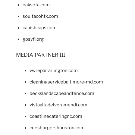
oaksofa.com
soultacohtx.com
capishcaps.com
gpsyfl.org
MEDIA PARTNER III
vwrepairarlington.com
cleaningservicebaltimore-md.com
beckslandscapeandfence.com
vistaaltadelveramendi.com
coastlinecateringnc.com
cuesburgershouston.com