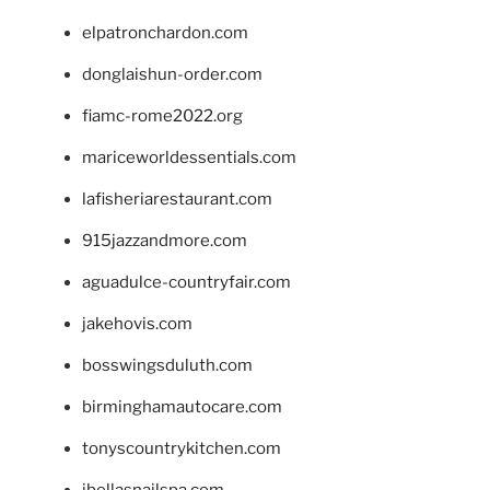
elpatronchardon.com
donglaishun-order.com
fiamc-rome2022.org
mariceworldessentials.com
lafisheriarestaurant.com
915jazzandmore.com
aguadulce-countryfair.com
jakehovis.com
bosswingsduluth.com
birminghamautocare.com
tonyscountrykitchen.com
jbellasnailspa.com