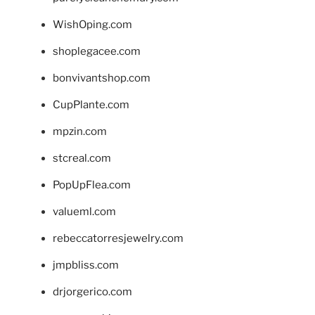
WishOping.com
shoplegacee.com
bonvivantshop.com
CupPlante.com
mpzin.com
stcreal.com
PopUpFlea.com
valueml.com
rebeccatorresjewelry.com
jmpbliss.com
drjorgerico.com