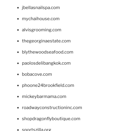
jbellasnailspa.com
mychaihouse.com
alvisgrooming.com
thegeorginaestate.com
blythewoodseafood.com
paolosdelibangkok.com
bobacove.com
phoone24brookfield.com
mickeybarmama.com
roadwayconstructioninc.com
shopdragonflyboutique.com
sportszilla.org