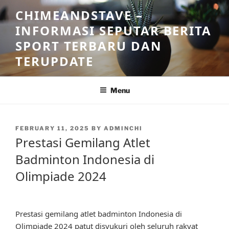
Skip
CHIMEANDSTAVE –
to
INFORMASI SEPUTAR BERITA
content
SPORT TERBARU DAN
TERUPDATE
Menu
POSTED
FEBRUARY 11, 2025
BY
ADMINCHI
ON
Prestasi Gemilang Atlet
Badminton Indonesia di
Olimpiade 2024
Prestasi gemilang atlet badminton Indonesia di
Olimpiade 2024 patut disyukuri oleh seluruh rakyat