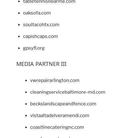
tabletennisnearme.com
oaksofa.com
soultacohtx.com
capishcaps.com
gpsyfl.org
MEDIA PARTNER III
vwrepairarlington.com
cleaningservicebaltimore-md.com
beckslandscapeandfence.com
vistaaltadelveramendi.com
coastlinecateringnc.com