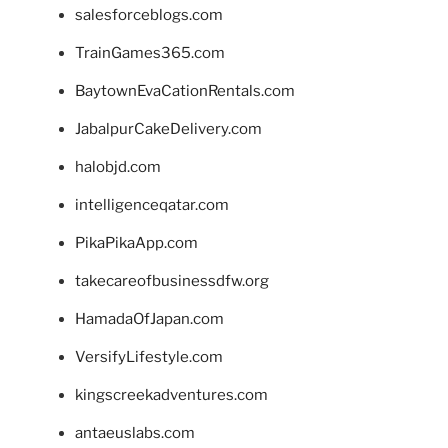
salesforceblogs.com
TrainGames365.com
BaytownEvaCationRentals.com
JabalpurCakeDelivery.com
halobjd.com
intelligenceqatar.com
PikaPikaApp.com
takecareofbusinessdfw.org
HamadaOfJapan.com
VersifyLifestyle.com
kingscreekadventures.com
antaeuslabs.com