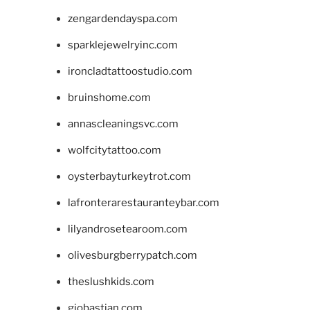
zengardendayspa.com
sparklejewelryinc.com
ironcladtattoostudio.com
bruinshome.com
annascleaningsvc.com
wolfcitytattoo.com
oysterbayturkeytrot.com
lafronterarestauranteybar.com
lilyandrosetearoom.com
olivesburgberrypatch.com
theslushkids.com
giobastian.com