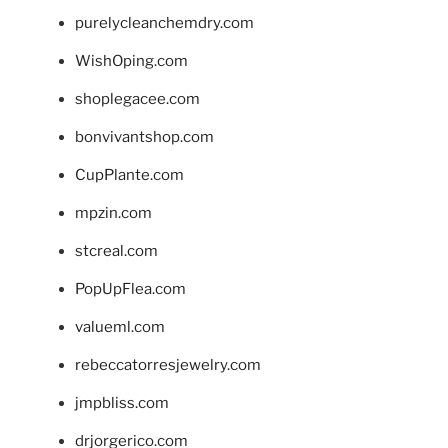
purelycleanchemdry.com
WishOping.com
shoplegacee.com
bonvivantshop.com
CupPlante.com
mpzin.com
stcreal.com
PopUpFlea.com
valueml.com
rebeccatorresjewelry.com
jmpbliss.com
drjorgerico.com