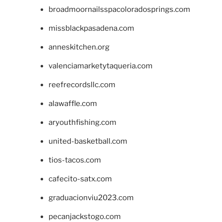
broadmoornailsspacoloradosprings.com
missblackpasadena.com
anneskitchen.org
valenciamarketytaqueria.com
reefrecordsllc.com
alawaffle.com
aryouthfishing.com
united-basketball.com
tios-tacos.com
cafecito-satx.com
graduacionviu2023.com
pecanjackstogo.com