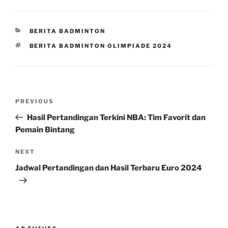
CATEGORIES
BERITA BADMINTON
TAGS
BERITA BADMINTON OLIMPIADE 2024
Post
Previous
PREVIOUS
navigation
Post
Hasil Pertandingan Terkini NBA: Tim Favorit dan
Pemain Bintang
Next
NEXT
Post
Jadwal Pertandingan dan Hasil Terbaru Euro 2024