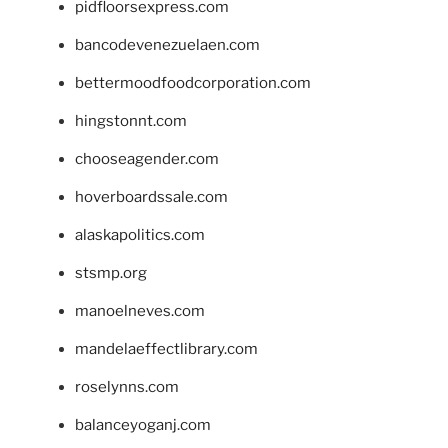
pidfloorsexpress.com
bancodevenezuelaen.com
bettermoodfoodcorporation.com
hingstonnt.com
chooseagender.com
hoverboardssale.com
alaskapolitics.com
stsmp.org
manoelneves.com
mandelaeffectlibrary.com
roselynns.com
balanceyoganj.com