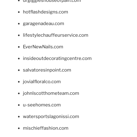
drgiggleshouseofpain.com
hotflashdesigns.com
garagenadeau.com
lifestylechauffeurservice.com
EverNewNails.com
insideoutdecoratingcentre.com
salvatoresinpoint.com
jovialfloralco.com
johnlscotthometeam.com
u-seehomes.com
watersportslagonissi.com
mischieffashion.com