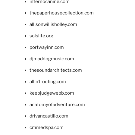
infernocanine.com
thepaperhousecollection.com
allisonwillisholley.com
solslite.org
portwayinn.com
djmaddogmusic.com
thesoundarchitects.com
allin1roofing.com
keepjudgewebb.com
anatomyofadventure.com
drivancastillo.com
cmmedspa.com