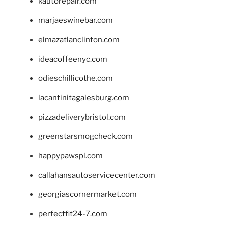
kautorepair.com
marjaeswinebar.com
elmazatlanclinton.com
ideacoffeenyc.com
odieschillicothe.com
lacantinitagalesburg.com
pizzadeliverybristol.com
greenstarsmogcheck.com
happypawspl.com
callahansautoservicecenter.com
georgiascornermarket.com
perfectfit24-7.com