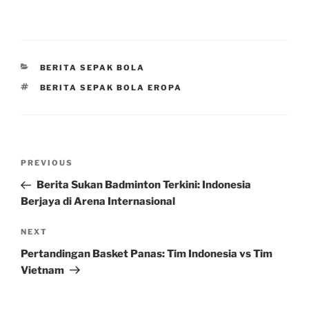
CATEGORIES
BERITA SEPAK BOLA
TAGS
BERITA SEPAK BOLA EROPA
Post
Previous
PREVIOUS
navigation
Post
Berita Sukan Badminton Terkini: Indonesia
Berjaya di Arena Internasional
Next
NEXT
Post
Pertandingan Basket Panas: Tim Indonesia vs Tim
Vietnam