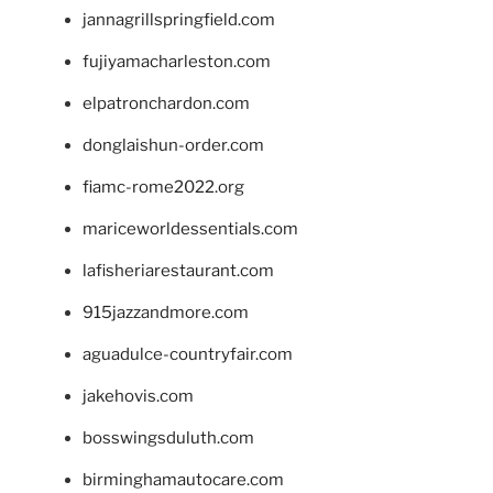
jannagrillspringfield.com
fujiyamacharleston.com
elpatronchardon.com
donglaishun-order.com
fiamc-rome2022.org
mariceworldessentials.com
lafisheriarestaurant.com
915jazzandmore.com
aguadulce-countryfair.com
jakehovis.com
bosswingsduluth.com
birminghamautocare.com