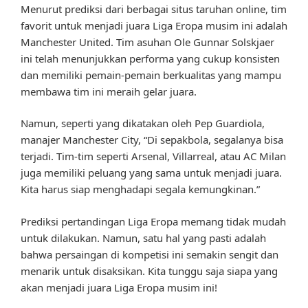
Menurut prediksi dari berbagai situs taruhan online, tim
favorit untuk menjadi juara Liga Eropa musim ini adalah
Manchester United. Tim asuhan Ole Gunnar Solskjaer
ini telah menunjukkan performa yang cukup konsisten
dan memiliki pemain-pemain berkualitas yang mampu
membawa tim ini meraih gelar juara.
Namun, seperti yang dikatakan oleh Pep Guardiola,
manajer Manchester City, “Di sepakbola, segalanya bisa
terjadi. Tim-tim seperti Arsenal, Villarreal, atau AC Milan
juga memiliki peluang yang sama untuk menjadi juara.
Kita harus siap menghadapi segala kemungkinan.”
Prediksi pertandingan Liga Eropa memang tidak mudah
untuk dilakukan. Namun, satu hal yang pasti adalah
bahwa persaingan di kompetisi ini semakin sengit dan
menarik untuk disaksikan. Kita tunggu saja siapa yang
akan menjadi juara Liga Eropa musim ini!