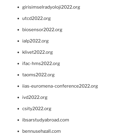
girisimselradyoloji2022.org
utcd2022.org
biosensor2022.org
ialp2022.org
klivet2022.org
ifac-hms2022.org
taoms2022.org
iias-euromena-conference2022.org
ivd2022.org
csity2022.org
ibsarstudyabroad.com
bennusehgall.com