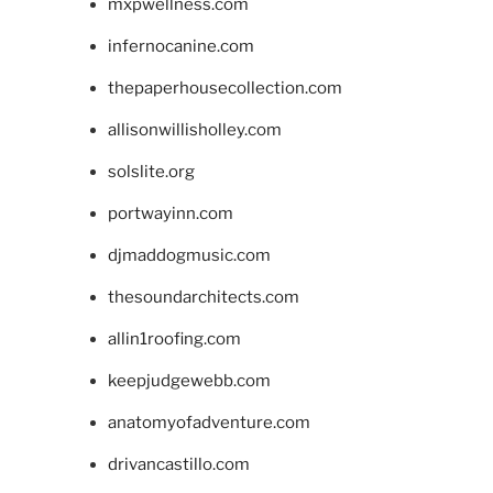
mxpwellness.com
infernocanine.com
thepaperhousecollection.com
allisonwillisholley.com
solslite.org
portwayinn.com
djmaddogmusic.com
thesoundarchitects.com
allin1roofing.com
keepjudgewebb.com
anatomyofadventure.com
drivancastillo.com