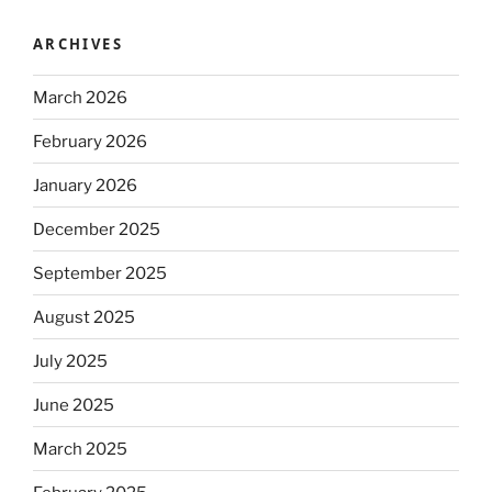
ARCHIVES
March 2026
February 2026
January 2026
December 2025
September 2025
August 2025
July 2025
June 2025
March 2025