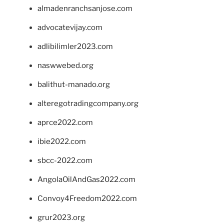
almadenranchsanjose.com
advocatevijay.com
adlibilimler2023.com
naswwebed.org
balithut-manado.org
alteregotradingcompany.org
aprce2022.com
ibie2022.com
sbcc-2022.com
AngolaOilAndGas2022.com
Convoy4Freedom2022.com
grur2023.org