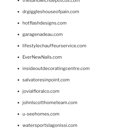
thesandwichdepotcos.com
drgiggleshouseofpain.com
hotflashdesigns.com
garagenadeau.com
lifestylechauffeurservice.com
EverNewNails.com
insideoutdecoratingcentre.com
salvatoresinpoint.com
jovialfloralco.com
johnlscotthometeam.com
u-seehomes.com
watersportslagonissi.com