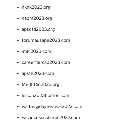
hkhk2023.org
napm2023.org
apsdfd2023.org
forumausape2023.com
imkl2023.com
careerfaircsd2023.com
apsth2023.com
MedItRio2023.org
lcicon2023boston.com
waitangidayfestival2022.com
vacancesscolaires2022.com