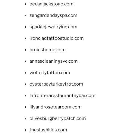
pecanjackstogo.com
zengardendayspa.com
sparklejewelryinc.com
ironcladtattoostudio.com
bruinshome.com
annascleaningsvc.com
wolfcitytattoo.com
oysterbayturkeytrot.com
lafronterarestauranteybar.com
lilyandrosetearoom.com
olivesburgberrypatch.com
theslushkids.com