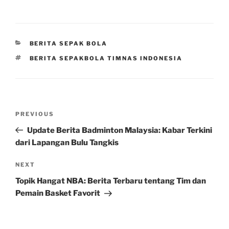
CATEGORIES
BERITA SEPAK BOLA
TAGS
BERITA SEPAKBOLA TIMNAS INDONESIA
Post
Previous
PREVIOUS
navigation
Post
Update Berita Badminton Malaysia: Kabar Terkini
dari Lapangan Bulu Tangkis
Next
NEXT
Post
Topik Hangat NBA: Berita Terbaru tentang Tim dan
Pemain Basket Favorit