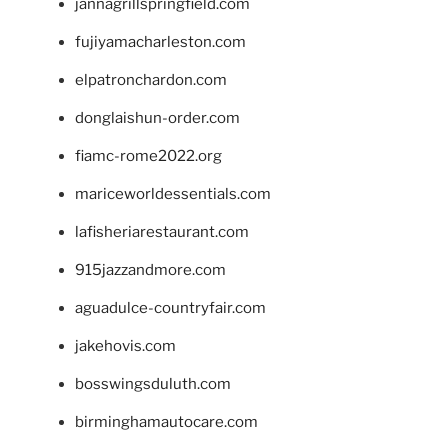
jannagrillspringfield.com
fujiyamacharleston.com
elpatronchardon.com
donglaishun-order.com
fiamc-rome2022.org
mariceworldessentials.com
lafisheriarestaurant.com
915jazzandmore.com
aguadulce-countryfair.com
jakehovis.com
bosswingsduluth.com
birminghamautocare.com