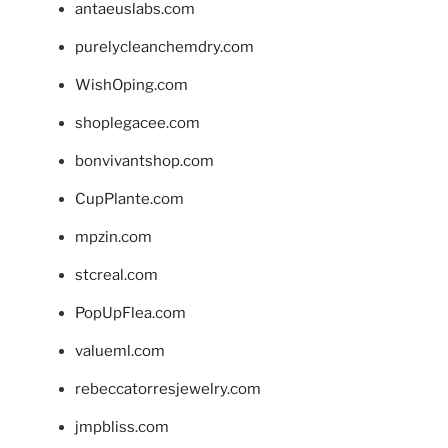
antaeuslabs.com
purelycleanchemdry.com
WishOping.com
shoplegacee.com
bonvivantshop.com
CupPlante.com
mpzin.com
stcreal.com
PopUpFlea.com
valueml.com
rebeccatorresjewelry.com
jmpbliss.com