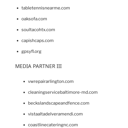
tabletennisnearme.com
oaksofa.com
soultacohtx.com
capishcaps.com
gpsyfl.org
MEDIA PARTNER III
vwrepairarlington.com
cleaningservicebaltimore-md.com
beckslandscapeandfence.com
vistaaltadelveramendi.com
coastlinecateringnc.com