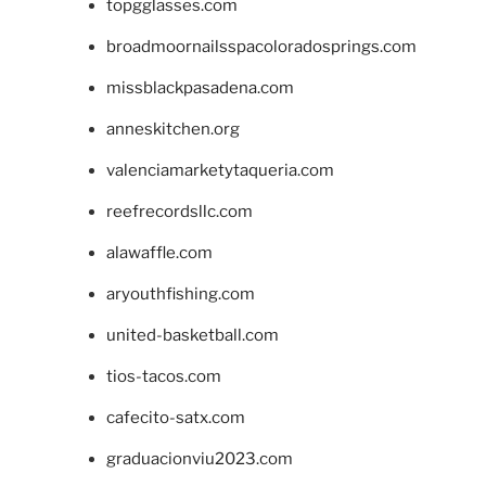
topgglasses.com
broadmoornailsspacoloradosprings.com
missblackpasadena.com
anneskitchen.org
valenciamarketytaqueria.com
reefrecordsllc.com
alawaffle.com
aryouthfishing.com
united-basketball.com
tios-tacos.com
cafecito-satx.com
graduacionviu2023.com