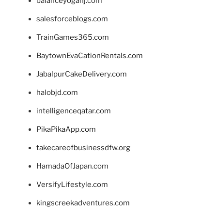
balanceyoganj.com
salesforceblogs.com
TrainGames365.com
BaytownEvaCationRentals.com
JabalpurCakeDelivery.com
halobjd.com
intelligenceqatar.com
PikaPikaApp.com
takecareofbusinessdfw.org
HamadaOfJapan.com
VersifyLifestyle.com
kingscreekadventures.com