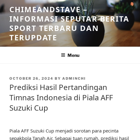
Skip
CHIMEANDSTAVE –
to
INFORMASI SEPUTAR BERITA
content
SPORT TERBARU DAN
TERUPDATE
Menu
POSTED
OCTOBER 26, 2024
BY
ADMINCHI
ON
Prediksi Hasil Pertandingan
Timnas Indonesia di Piala AFF
Suzuki Cup
Piala AFF Suzuki Cup menjadi sorotan para pecinta
sepakbola Tanah Air. Sebagai tuan rumah, prediksi hasil