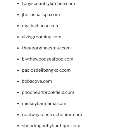
tonyscountrykitchen.com
jbellasnailspa.com
mychaihouse.com
alvisgrooming.com
thegeorginaestate.com
blythewoodseafood.com
paolosdelibangkok.com
bobacove.com
phoone24brookfield.com
mickeybarmama.com
roadwayconstructioninc.com
shopdragonflyboutique.com