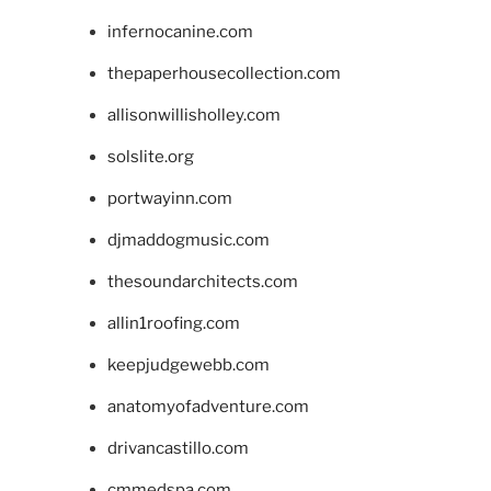
infernocanine.com
thepaperhousecollection.com
allisonwillisholley.com
solslite.org
portwayinn.com
djmaddogmusic.com
thesoundarchitects.com
allin1roofing.com
keepjudgewebb.com
anatomyofadventure.com
drivancastillo.com
cmmedspa.com