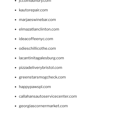
jccoinlaundry.com
kautorepair.com
marjaeswinebar.com
elmazatlanclinton.com
ideacoffeenyc.com
odieschillicothe.com
lacantinitagalesburg.com
pizzadeliverybristol.com
greenstarsmogcheck.com
happypawspl.com
callahansautoservicecenter.com
georgiascornermarket.com