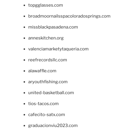
topgglasses.com
broadmoornailsspacoloradosprings.com
missblackpasadena.com
anneskitchen.org
valenciamarketytaqueria.com
reefrecordsllc.com
alawaffle.com
aryouthfishing.com
united-basketball.com
tios-tacos.com
cafecito-satx.com
graduacionviu2023.com