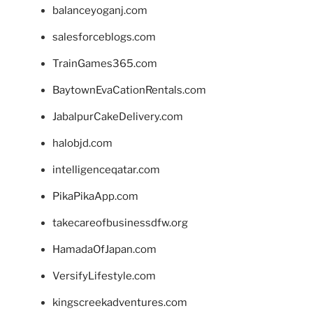
balanceyoganj.com
salesforceblogs.com
TrainGames365.com
BaytownEvaCationRentals.com
JabalpurCakeDelivery.com
halobjd.com
intelligenceqatar.com
PikaPikaApp.com
takecareofbusinessdfw.org
HamadaOfJapan.com
VersifyLifestyle.com
kingscreekadventures.com