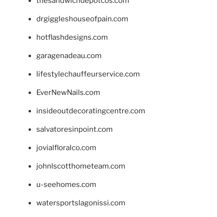
thesandwichdepotcos.com
drgiggleshouseofpain.com
hotflashdesigns.com
garagenadeau.com
lifestylechauffeurservice.com
EverNewNails.com
insideoutdecoratingcentre.com
salvatoresinpoint.com
jovialfloralco.com
johnlscotthometeam.com
u-seehomes.com
watersportslagonissi.com