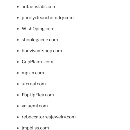
antaeuslabs.com
purelycleanchemdry.com
WishOping.com
shoplegacee.com
bonvivantshop.com
CupPlante.com
mpzin.com
stcreal.com
PopUpFlea.com
valueml.com
rebeccatorresjewelry.com
jmpbliss.com