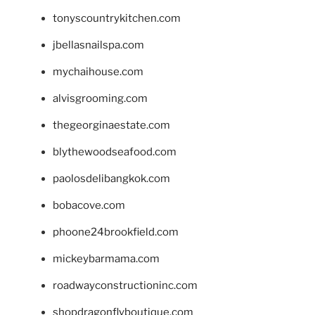
tonyscountrykitchen.com
jbellasnailspa.com
mychaihouse.com
alvisgrooming.com
thegeorginaestate.com
blythewoodseafood.com
paolosdelibangkok.com
bobacove.com
phoone24brookfield.com
mickeybarmama.com
roadwayconstructioninc.com
shopdragonflyboutique.com