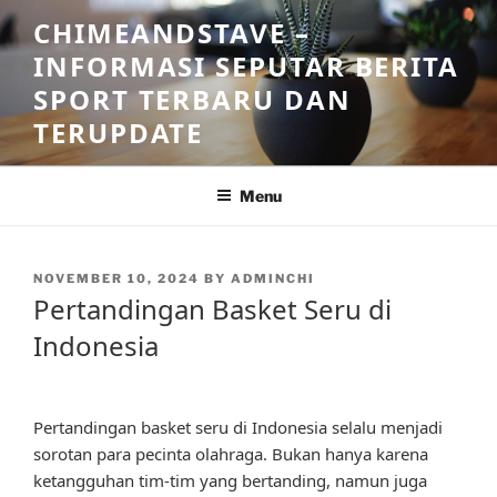
Skip
CHIMEANDSTAVE –
to
INFORMASI SEPUTAR BERITA
content
SPORT TERBARU DAN
TERUPDATE
Menu
POSTED
NOVEMBER 10, 2024
BY
ADMINCHI
ON
Pertandingan Basket Seru di
Indonesia
Pertandingan basket seru di Indonesia selalu menjadi
sorotan para pecinta olahraga. Bukan hanya karena
ketangguhan tim-tim yang bertanding, namun juga