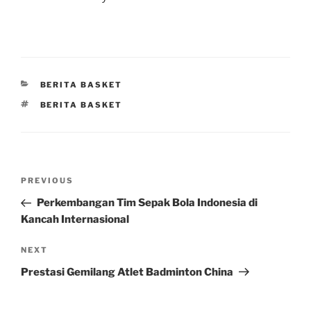
CATEGORIES
BERITA BASKET
TAGS
BERITA BASKET
Post
Previous
PREVIOUS
navigation
Post
Perkembangan Tim Sepak Bola Indonesia di
Kancah Internasional
Next
NEXT
Post
Prestasi Gemilang Atlet Badminton China