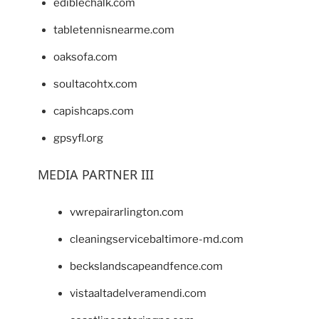
ediblechalk.com
tabletennisnearme.com
oaksofa.com
soultacohtx.com
capishcaps.com
gpsyfl.org
MEDIA PARTNER III
vwrepairarlington.com
cleaningservicebaltimore-md.com
beckslandscapeandfence.com
vistaaltadelveramendi.com