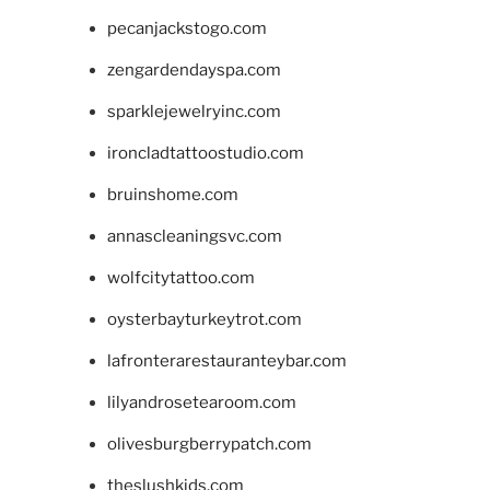
pecanjackstogo.com
zengardendayspa.com
sparklejewelryinc.com
ironcladtattoostudio.com
bruinshome.com
annascleaningsvc.com
wolfcitytattoo.com
oysterbayturkeytrot.com
lafronterarestauranteybar.com
lilyandrosetearoom.com
olivesburgberrypatch.com
theslushkids.com