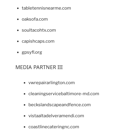
tabletennisnearme.com
oaksofa.com
soultacohtx.com
capishcaps.com
gpsyfl.org
MEDIA PARTNER III
vwrepairarlington.com
cleaningservicebaltimore-md.com
beckslandscapeandfence.com
vistaaltadelveramendi.com
coastlinecateringnc.com