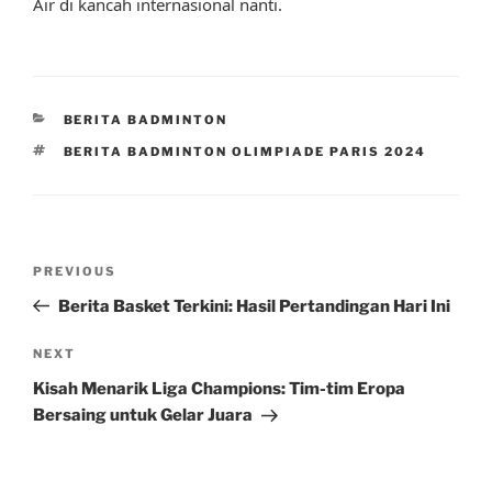
Air di kancah internasional nanti.
CATEGORIES
BERITA BADMINTON
TAGS
BERITA BADMINTON OLIMPIADE PARIS 2024
Post
Previous
PREVIOUS
navigation
Post
Berita Basket Terkini: Hasil Pertandingan Hari Ini
Next
NEXT
Post
Kisah Menarik Liga Champions: Tim-tim Eropa
Bersaing untuk Gelar Juara