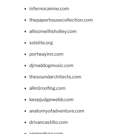
infernocanine.com
thepaperhousecollection.com
allisonwillisholley.com
solslite.org
portwayinn.com
djmaddogmusic.com
thesoundarchitects.com
allin1roofing.com
keepjudgewebb.com
anatomyofadventure.com
drivancastillo.com
cmmedspa.com