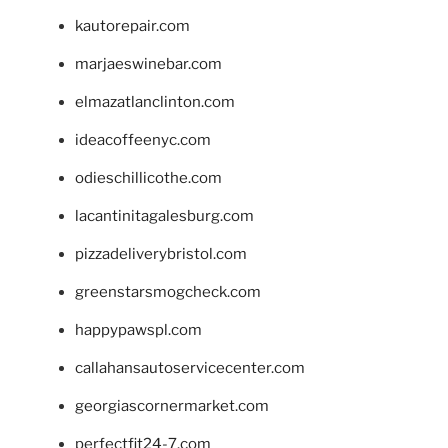
kautorepair.com
marjaeswinebar.com
elmazatlanclinton.com
ideacoffeenyc.com
odieschillicothe.com
lacantinitagalesburg.com
pizzadeliverybristol.com
greenstarsmogcheck.com
happypawspl.com
callahansautoservicecenter.com
georgiascornermarket.com
perfectfit24-7.com