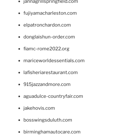
jannagrillspringfield.com
fujiyamacharleston.com
elpatronchardon.com
donglaishun-order.com
fiamc-rome2022.org
mariceworldessentials.com
lafisheriarestaurant.com
915jazzandmore.com
aguadulce-countryfair.com
jakehovis.com
bosswingsduluth.com
birminghamautocare.com