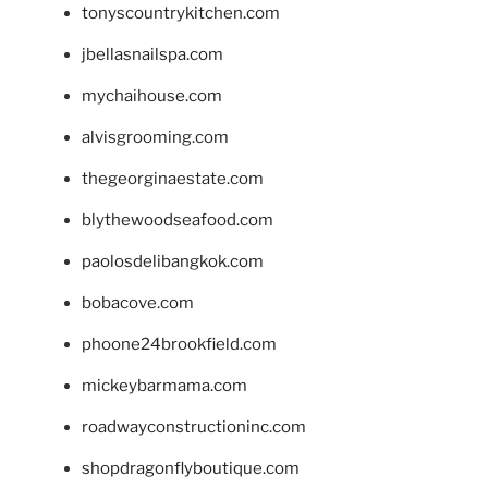
tonyscountrykitchen.com
jbellasnailspa.com
mychaihouse.com
alvisgrooming.com
thegeorginaestate.com
blythewoodseafood.com
paolosdelibangkok.com
bobacove.com
phoone24brookfield.com
mickeybarmama.com
roadwayconstructioninc.com
shopdragonflyboutique.com