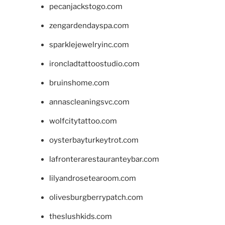
pecanjackstogo.com
zengardendayspa.com
sparklejewelryinc.com
ironcladtattoostudio.com
bruinshome.com
annascleaningsvc.com
wolfcitytattoo.com
oysterbayturkeytrot.com
lafronterarestauranteybar.com
lilyandrosetearoom.com
olivesburgberrypatch.com
theslushkids.com