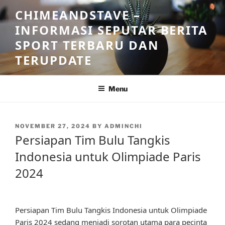
Skip
CHIMEANDSTAVE –
to
INFORMASI SEPUTAR BERITA
content
SPORT TERBARU DAN
TERUPDATE
Menu
POSTED
NOVEMBER 27, 2024
BY
ADMINCHI
ON
Persiapan Tim Bulu Tangkis
Indonesia untuk Olimpiade Paris
2024
Persiapan Tim Bulu Tangkis Indonesia untuk Olimpiade
Paris 2024 sedang menjadi sorotan utama para pecinta