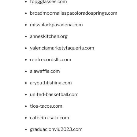
topgglasses.com
broadmoornailsspacoloradosprings.com
missblackpasadena.com
anneskitchen.org
valenciamarketytaqueria.com
reefrecordsllc.com
alawaffle.com
aryouthfishing.com
united-basketball.com
tios-tacos.com
cafecito-satx.com
graduacionviu2023.com