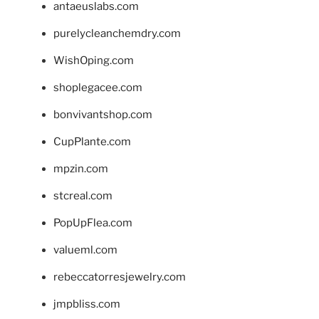
antaeuslabs.com
purelycleanchemdry.com
WishOping.com
shoplegacee.com
bonvivantshop.com
CupPlante.com
mpzin.com
stcreal.com
PopUpFlea.com
valueml.com
rebeccatorresjewelry.com
jmpbliss.com