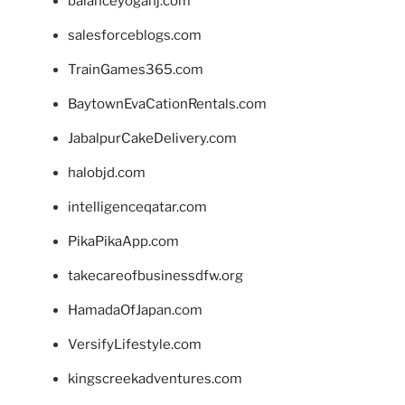
balanceyoganj.com
salesforceblogs.com
TrainGames365.com
BaytownEvaCationRentals.com
JabalpurCakeDelivery.com
halobjd.com
intelligenceqatar.com
PikaPikaApp.com
takecareofbusinessdfw.org
HamadaOfJapan.com
VersifyLifestyle.com
kingscreekadventures.com