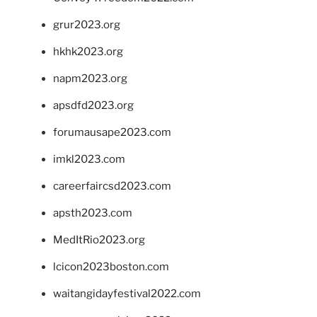
grur2023.org
hkhk2023.org
napm2023.org
apsdfd2023.org
forumausape2023.com
imkl2023.com
careerfaircsd2023.com
apsth2023.com
MedItRio2023.org
lcicon2023boston.com
waitangidayfestival2022.com