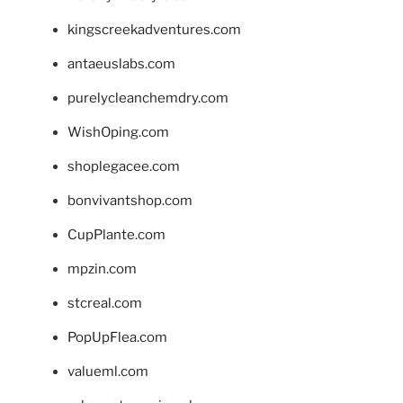
kingscreekadventures.com
antaeuslabs.com
purelycleanchemdry.com
WishOping.com
shoplegacee.com
bonvivantshop.com
CupPlante.com
mpzin.com
stcreal.com
PopUpFlea.com
valueml.com