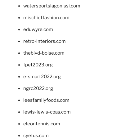
watersportslagonissi.com
mischieffashion.com
eduwyre.com
retro-interiors.com
theblvd-boise.com
fpet2023.org
e-smart2022.org
ngrc2022.org
leesfamilyfoods.com
lewis-lewis-cpas.com
eleontennis.com
cyetus.com