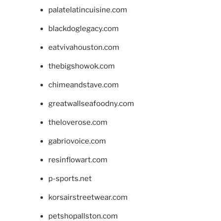
palatelatincuisine.com
blackdoglegacy.com
eatvivahouston.com
thebigshowok.com
chimeandstave.com
greatwallseafoodny.com
theloverose.com
gabriovoice.com
resinflowart.com
p-sports.net
korsairstreetwear.com
petshopallston.com