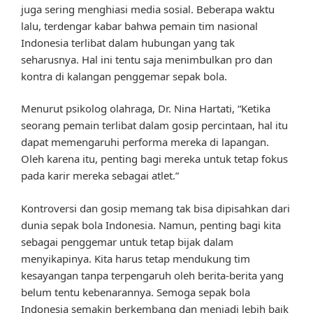
juga sering menghiasi media sosial. Beberapa waktu
lalu, terdengar kabar bahwa pemain tim nasional
Indonesia terlibat dalam hubungan yang tak
seharusnya. Hal ini tentu saja menimbulkan pro dan
kontra di kalangan penggemar sepak bola.
Menurut psikolog olahraga, Dr. Nina Hartati, “Ketika
seorang pemain terlibat dalam gosip percintaan, hal itu
dapat memengaruhi performa mereka di lapangan.
Oleh karena itu, penting bagi mereka untuk tetap fokus
pada karir mereka sebagai atlet.”
Kontroversi dan gosip memang tak bisa dipisahkan dari
dunia sepak bola Indonesia. Namun, penting bagi kita
sebagai penggemar untuk tetap bijak dalam
menyikapinya. Kita harus tetap mendukung tim
kesayangan tanpa terpengaruh oleh berita-berita yang
belum tentu kebenarannya. Semoga sepak bola
Indonesia semakin berkembang dan menjadi lebih baik