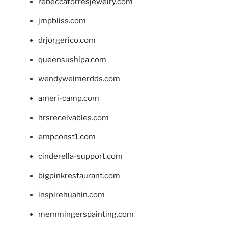
rebeccatorresjewelry.com
jmpbliss.com
drjorgerico.com
queensushipa.com
wendyweimerdds.com
ameri-camp.com
hrsreceivables.com
empconst1.com
cinderella-support.com
bigpinkrestaurant.com
inspirehuahin.com
memmingerspainting.com