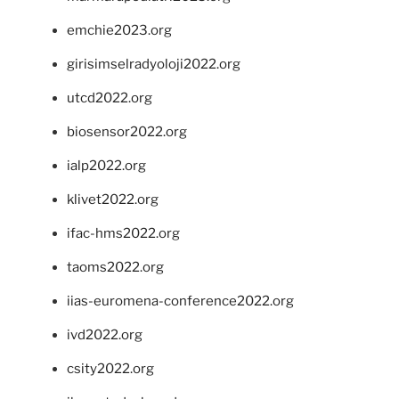
emchie2023.org
girisimselradyoloji2022.org
utcd2022.org
biosensor2022.org
ialp2022.org
klivet2022.org
ifac-hms2022.org
taoms2022.org
iias-euromena-conference2022.org
ivd2022.org
csity2022.org