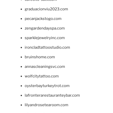
graduacionviu2023.com
pecanjackstogo.com
zengardendayspa.com
sparklejewelryinc.com
ironcladtattoostudio.com
bruinshome.com
annascleaningsvc.com
wolfcitytattoo.com
oysterbayturkeytrot.com
lafronterarestauranteybar.com
lilyandrosetearoom.com