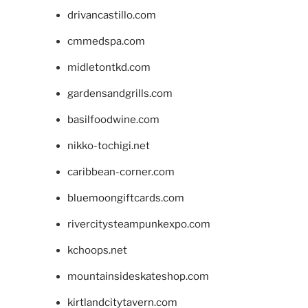
drivancastillo.com
cmmedspa.com
midletontkd.com
gardensandgrills.com
basilfoodwine.com
nikko-tochigi.net
caribbean-corner.com
bluemoongiftcards.com
rivercitysteampunkexpo.com
kchoops.net
mountainsideskateshop.com
kirtlandcitytavern.com