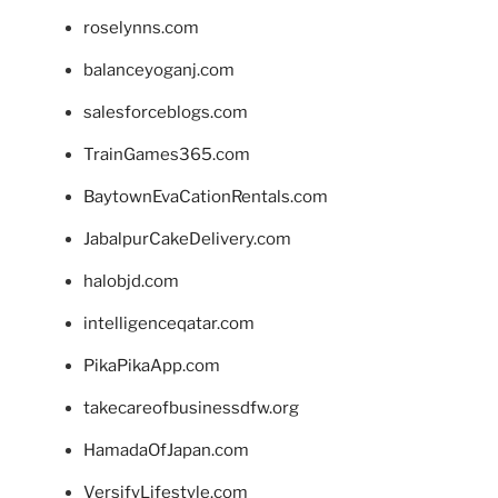
roselynns.com
balanceyoganj.com
salesforceblogs.com
TrainGames365.com
BaytownEvaCationRentals.com
JabalpurCakeDelivery.com
halobjd.com
intelligenceqatar.com
PikaPikaApp.com
takecareofbusinessdfw.org
HamadaOfJapan.com
VersifyLifestyle.com