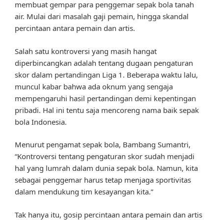
membuat gempar para penggemar sepak bola tanah
air. Mulai dari masalah gaji pemain, hingga skandal
percintaan antara pemain dan artis.
Salah satu kontroversi yang masih hangat
diperbincangkan adalah tentang dugaan pengaturan
skor dalam pertandingan Liga 1. Beberapa waktu lalu,
muncul kabar bahwa ada oknum yang sengaja
mempengaruhi hasil pertandingan demi kepentingan
pribadi. Hal ini tentu saja mencoreng nama baik sepak
bola Indonesia.
Menurut pengamat sepak bola, Bambang Sumantri,
“Kontroversi tentang pengaturan skor sudah menjadi
hal yang lumrah dalam dunia sepak bola. Namun, kita
sebagai penggemar harus tetap menjaga sportivitas
dalam mendukung tim kesayangan kita.”
Tak hanya itu, gosip percintaan antara pemain dan artis