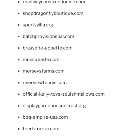
roadwayconstructioninc.com
shopdragonflyboutique.com
sportszilla.org
batchprovisionsbar.com
brasserie-gobette.com
musicrearte.com
morseysfarms.com
riverviewtennis.com
official-kelly-toys-squishmallows.com
displaygardenonsuncrest.org
bbq-empire-usa.com
feedstoreva.com