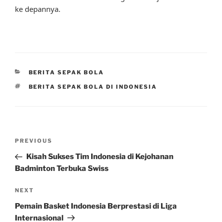
ke depannya.
CATEGORIES
BERITA SEPAK BOLA
TAGS
BERITA SEPAK BOLA DI INDONESIA
Post
Previous
PREVIOUS
navigation
Post
Kisah Sukses Tim Indonesia di Kejohanan
Badminton Terbuka Swiss
Next
NEXT
Post
Pemain Basket Indonesia Berprestasi di Liga
Internasional