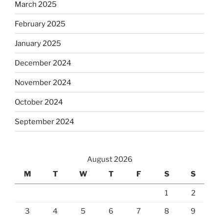
March 2025
February 2025
January 2025
December 2024
November 2024
October 2024
September 2024
August 2026
M
T
W
T
F
S
S
1
2
3
4
5
6
7
8
9