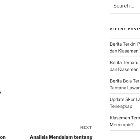
Search
for:
RECENT POST
Berita Terkini 
dan Klasemen 
Berita Terbaru
dan Klasemen T
Berita Bola Te
Tantang Lawan K
A
Update Skor La
Terlengkap
Klasemen Terba
Memimpin?
NEXT
Next
Post
ton
Analisis Mendalam tentang