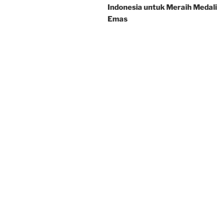
Indonesia untuk Meraih Medali
Emas