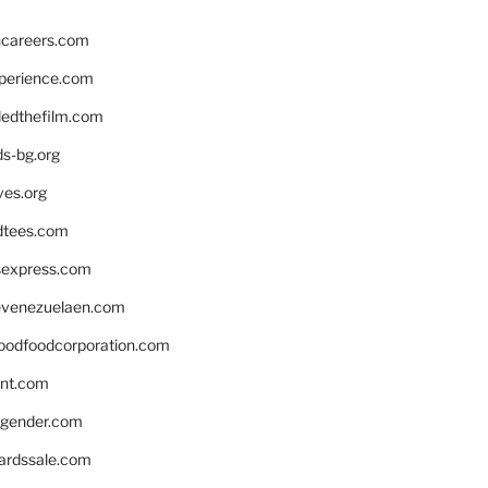
hcareers.com
xperience.com
edthefilm.com
ds-bg.org
ves.org
tees.com
rsexpress.com
venezuelaen.com
oodfoodcorporation.com
nnt.com
gender.com
ardssale.com