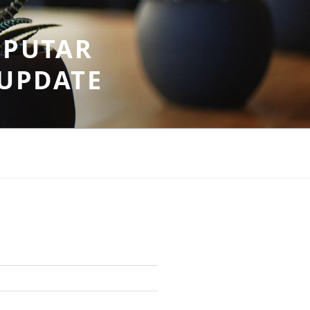
EPUTAR
RUPDATE