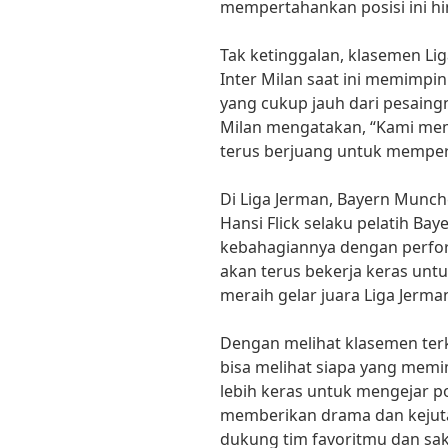
mempertahankan posisi ini hi
Tak ketinggalan, klasemen Liga
Inter Milan saat ini memimpi
yang cukup jauh dari pesaingn
Milan mengatakan, “Kami mem
terus berjuang untuk mempert
Di Liga Jerman, Bayern Munc
Hansi Flick selaku pelatih 
kebahagiannya dengan perfor
akan terus bekerja keras unt
meraih gelar juara Liga Jerman
Dengan melihat klasemen terkin
bisa melihat siapa yang memi
lebih keras untuk mengejar po
memberikan drama dan kejuta
dukung tim favoritmu dan sak