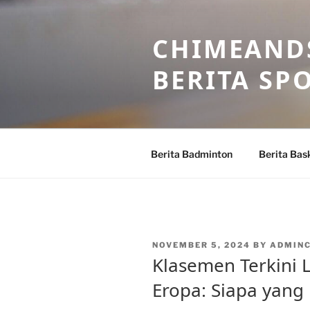
Skip
to
CHIMEANDS
content
BERITA SP
Berita Badminton
Berita Bas
POSTED
NOVEMBER 5, 2024
BY
ADMINC
ON
Klasemen Terkini 
Eropa: Siapa yan