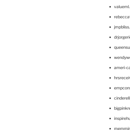
valueml
rebecca
jmpblis
drjorger
queensu
wendyw
ameri-
hrsrece
empcon
cinderel
bigpinkr
inspireh
memming