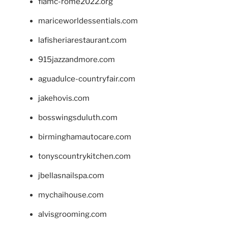
fiamc-rome2022.org
mariceworldessentials.com
lafisheriarestaurant.com
915jazzandmore.com
aguadulce-countryfair.com
jakehovis.com
bosswingsduluth.com
birminghamautocare.com
tonyscountrykitchen.com
jbellasnailspa.com
mychaihouse.com
alvisgrooming.com