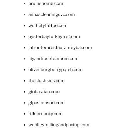
bruinshome.com
annascleaningsvc.com
wolfcitytattoo.com
oysterbayturkeytrot.com
lafronterarestauranteybar.com
lilyandrosetearoom.com
olivesburgberrypatch.com
theslushkids.com
giobastian.com
glpascensori.com
rifloorepoxy.com
woolleymillingandpaving.com