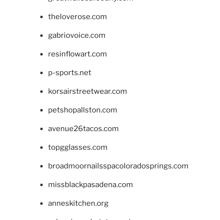
theloverose.com
gabriovoice.com
resinflowart.com
p-sports.net
korsairstreetwear.com
petshopallston.com
avenue26tacos.com
topgglasses.com
broadmoornailsspacoloradosprings.com
missblackpasadena.com
anneskitchen.org