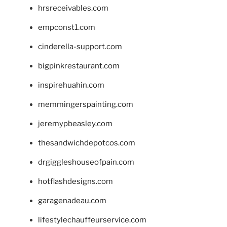
hrsreceivables.com
empconst1.com
cinderella-support.com
bigpinkrestaurant.com
inspirehuahin.com
memmingerspainting.com
jeremypbeasley.com
thesandwichdepotcos.com
drgiggleshouseofpain.com
hotflashdesigns.com
garagenadeau.com
lifestylechauffeurservice.com