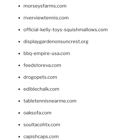
morseysfarms.com
riverviewtennis.com
official-kelly-toys-squishmallows.com
displaygardenonsuncrest.org
bbq-empire-usa.com
feedstoreva.com
drogopets.com
ediblechalk.com
tabletennisnearme.com
oaksofa.com
soultacohtx.com
capishcaps.com