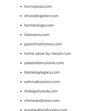
hornopizza.com
driveadragster.com
hematologa.com
lizaivanov.com
guesttinyhomes.com
home-plow-by-meyer.com
palatelatincuisine.com
blackdoglegacy.com
eatvivahouston.com
thebigshowok.com
chimeandstave.com
greatwallseafoodny.com