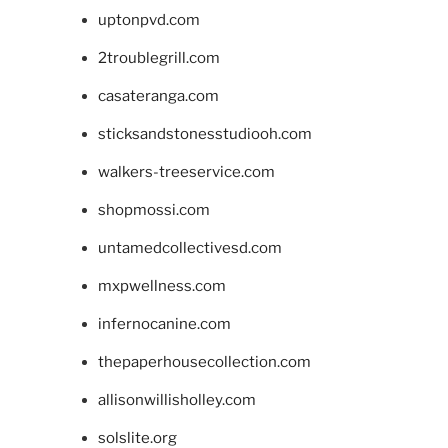
uptonpvd.com
2troublegrill.com
casateranga.com
sticksandstonesstudiooh.com
walkers-treeservice.com
shopmossi.com
untamedcollectivesd.com
mxpwellness.com
infernocanine.com
thepaperhousecollection.com
allisonwillisholley.com
solslite.org