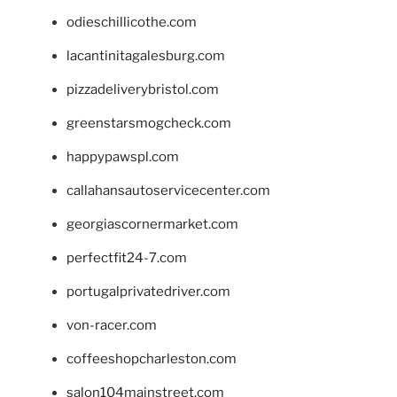
odieschillicothe.com
lacantinitagalesburg.com
pizzadeliverybristol.com
greenstarsmogcheck.com
happypawspl.com
callahansautoservicecenter.com
georgiascornermarket.com
perfectfit24-7.com
portugalprivatedriver.com
von-racer.com
coffeeshopcharleston.com
salon104mainstreet.com