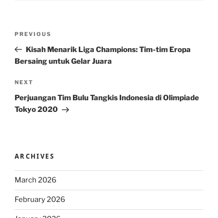
Post
Previous
PREVIOUS
navigation
Post
Kisah Menarik Liga Champions: Tim-tim Eropa
Bersaing untuk Gelar Juara
Next
NEXT
Post
Perjuangan Tim Bulu Tangkis Indonesia di Olimpiade
Tokyo 2020
ARCHIVES
March 2026
February 2026