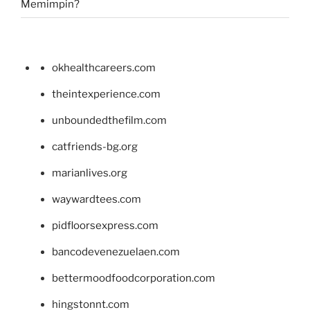
Memimpin?
okhealthcareers.com
theintexperience.com
unboundedthefilm.com
catfriends-bg.org
marianlives.org
waywardtees.com
pidfloorsexpress.com
bancodevenezuelaen.com
bettermoodfoodcorporation.com
hingstonnt.com