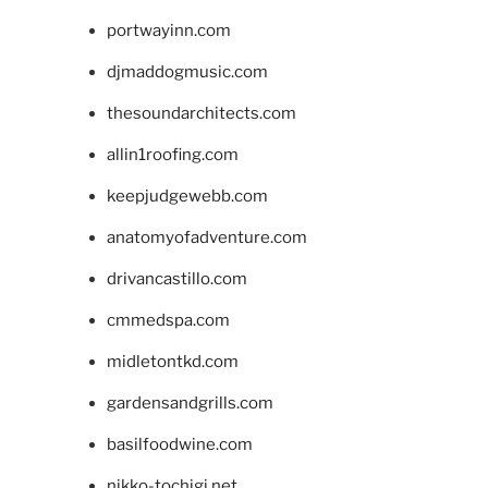
portwayinn.com
djmaddogmusic.com
thesoundarchitects.com
allin1roofing.com
keepjudgewebb.com
anatomyofadventure.com
drivancastillo.com
cmmedspa.com
midletontkd.com
gardensandgrills.com
basilfoodwine.com
nikko-tochigi.net