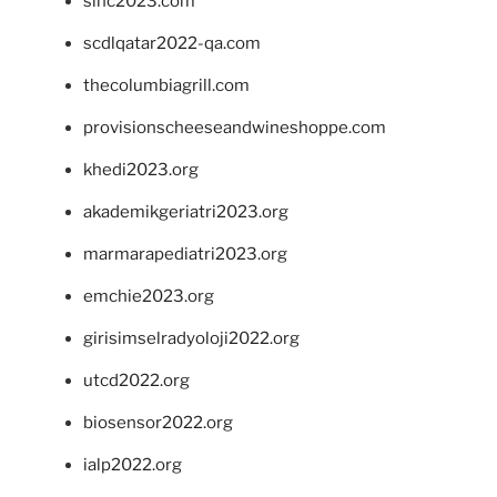
sinc2023.com
scdlqatar2022-qa.com
thecolumbiagrill.com
provisionscheeseandwineshoppe.com
khedi2023.org
akademikgeriatri2023.org
marmarapediatri2023.org
emchie2023.org
girisimselradyoloji2022.org
utcd2022.org
biosensor2022.org
ialp2022.org