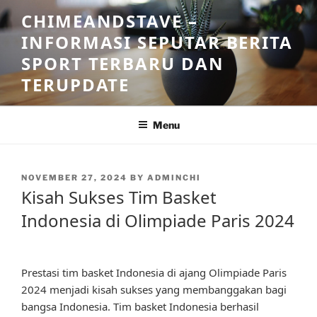
Skip
CHIMEANDSTAVE –
to
INFORMASI SEPUTAR BERITA
content
SPORT TERBARU DAN
TERUPDATE
Menu
POSTED
NOVEMBER 27, 2024
BY
ADMINCHI
ON
Kisah Sukses Tim Basket
Indonesia di Olimpiade Paris 2024
Prestasi tim basket Indonesia di ajang Olimpiade Paris
2024 menjadi kisah sukses yang membanggakan bagi
bangsa Indonesia. Tim basket Indonesia berhasil