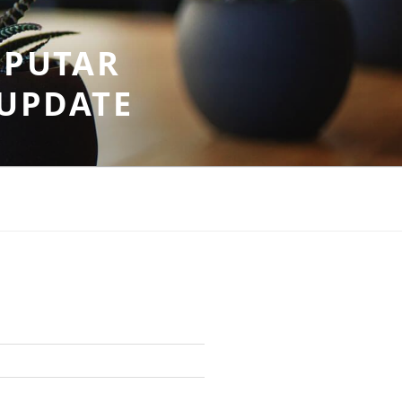
EPUTAR
RUPDATE