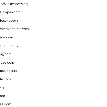
eofbusinessdfw.org
OfJapan.com
ifestyle.com
eekadventures.com
labs.com
leanchemdry.com
ing.com
acee.com
ntshop.com
te.com
om
com
ea.com