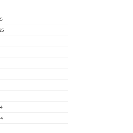
25
25
24
24