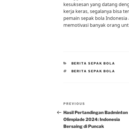
kesuksesan yang datang deng
kerja keras, segalanya bisa t
pemain sepak bola Indonesia 
memotivasi banyak orang unt
CATEGORIES
BERITA SEPAK BOLA
TAGS
BERITA SEPAK BOLA
Post
Previous
PREVIOUS
navigation
Post
Hasil Pertandingan Badminton
Olimpiade 2024: Indonesia
Bersaing di Puncak