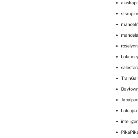
alaskapo
stsmp.o
manoel
mandelae
roselyn
balance
salesfo
TrainG
Baytown
Jabalpu
halobjd
intellig
PikaPik