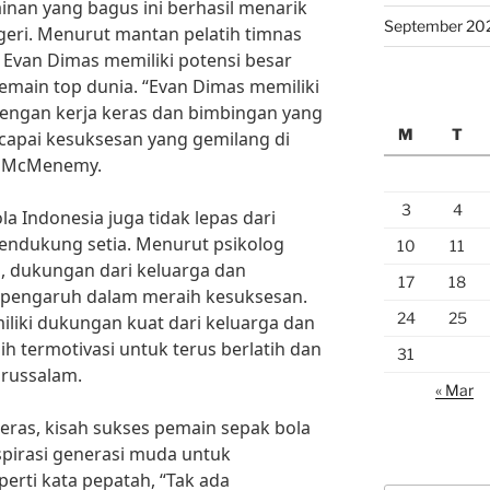
ainan yang bagus ini berhasil menarik
September 20
egeri. Menurut mantan pelatih timnas
Evan Dimas memiliki potensi besar
main top dunia. “Evan Dimas memiliki
 Dengan kerja keras dan bimbingan yang
M
T
ncapai kesuksesan yang gemilang di
on McMenemy.
3
4
a Indonesia juga tidak lepas dari
endukung setia. Menurut psikolog
10
11
m, dukungan dari keluarga dan
17
18
erpengaruh dalam meraih kesuksesan.
24
25
liki dukungan kuat dari keluarga dan
 termotivasi untuk terus berlatih dan
31
arussalam.
« Mar
ras, kisah sukses pemain sepak bola
pirasi generasi muda untuk
rti kata pepatah, “Tak ada