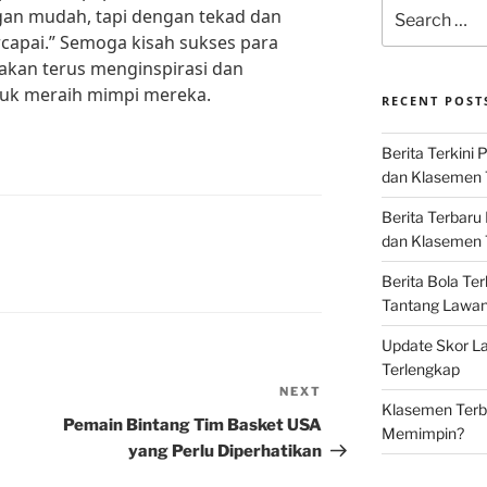
Search
an mudah, tapi dengan tekad dan
for:
ercapai.” Semoga kisah sukses para
akan terus menginspirasi dan
uk meraih mimpi mereka.
RECENT POST
Berita Terkini 
dan Klasemen 
Berita Terbaru
dan Klasemen T
Berita Bola Te
Tantang Lawan K
Update Skor La
Terlengkap
NEXT
Next
Klasemen Terba
Post
Pemain Bintang Tim Basket USA
Memimpin?
yang Perlu Diperhatikan