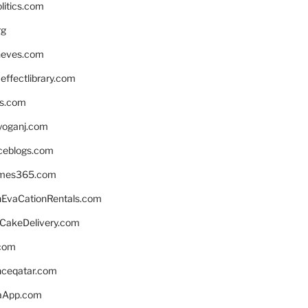
litics.com
rg
neves.com
ffectlibrary.com
ns.com
yoganj.com
rceblogs.com
ames365.com
EvaCationRentals.com
rCakeDelivery.com
.com
enceqatar.com
aApp.com