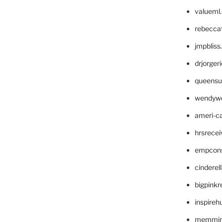
valueml
rebecca
jmpblis
drjorger
queensu
wendyw
ameri-
hrsrece
empcon
cinderel
bigpinkr
inspireh
memming