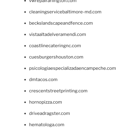
vwrepairarlington.com
cleaningservicebaltimore-md.com
beckslandscapeandfence.com
vistaaltadelveramendi.com
coastlinecateringnc.com
cuesburgershouston.com
psicologiaespecializadaencampeche.com
dmtacos.com
crescentstreetprinting.com
hornopizza.com
driveadragster.com
hematologa.com