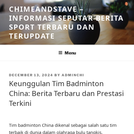
Skip
CHIMEANDSTAVE –
to
INFORMASI SEPUTAR BERITA
content
SPORT TERBARU DAN
TERUPDATE
Menu
POSTED
DECEMBER 13, 2024
BY
ADMINCHI
ON
Keunggulan Tim Badminton
China: Berita Terbaru dan Prestasi
Terkini
Tim badminton China dikenal sebagai salah satu tim
terbaik di dunia dalam olahraga bulu tangkis.