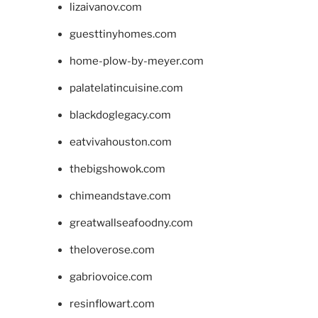
lizaivanov.com
guesttinyhomes.com
home-plow-by-meyer.com
palatelatincuisine.com
blackdoglegacy.com
eatvivahouston.com
thebigshowok.com
chimeandstave.com
greatwallseafoodny.com
theloverose.com
gabriovoice.com
resinflowart.com