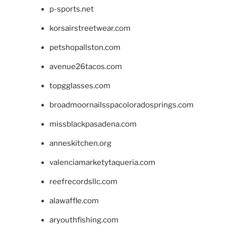
p-sports.net
korsairstreetwear.com
petshopallston.com
avenue26tacos.com
topgglasses.com
broadmoornailsspacoloradosprings.com
missblackpasadena.com
anneskitchen.org
valenciamarketytaqueria.com
reefrecordsllc.com
alawaffle.com
aryouthfishing.com