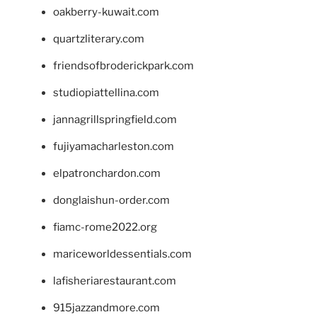
oakberry-kuwait.com
quartzliterary.com
friendsofbroderickpark.com
studiopiattellina.com
jannagrillspringfield.com
fujiyamacharleston.com
elpatronchardon.com
donglaishun-order.com
fiamc-rome2022.org
mariceworldessentials.com
lafisheriarestaurant.com
915jazzandmore.com