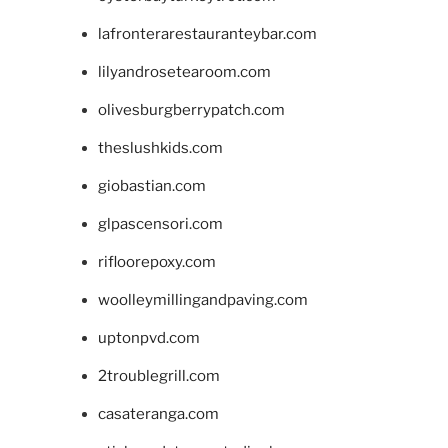
lafronterarestauranteybar.com
lilyandrosetearoom.com
olivesburgberrypatch.com
theslushkids.com
giobastian.com
glpascensori.com
rifloorepoxy.com
woolleymillingandpaving.com
uptonpvd.com
2troublegrill.com
casateranga.com