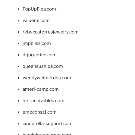
PopUpFlea.com
valueml.com
rebeccatorresjewelry.com
jmpbliss.com
drjorgerico.com
queensushipa.com
wendyweimerdds.com
ameri-camp.com
hrsreceivables.com
empconst1.com
cinderella-support.com