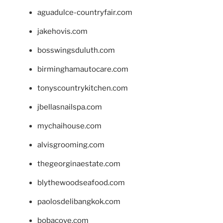
aguadulce-countryfair.com
jakehovis.com
bosswingsduluth.com
birminghamautocare.com
tonyscountrykitchen.com
jbellasnailspa.com
mychaihouse.com
alvisgrooming.com
thegeorginaestate.com
blythewoodseafood.com
paolosdelibangkok.com
bobacove.com