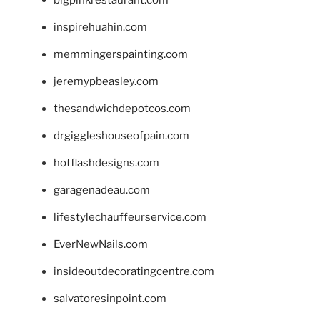
bigpinkrestaurant.com
inspirehuahin.com
memmingerspainting.com
jeremypbeasley.com
thesandwichdepotcos.com
drgiggleshouseofpain.com
hotflashdesigns.com
garagenadeau.com
lifestylechauffeurservice.com
EverNewNails.com
insideoutdecoratingcentre.com
salvatoresinpoint.com