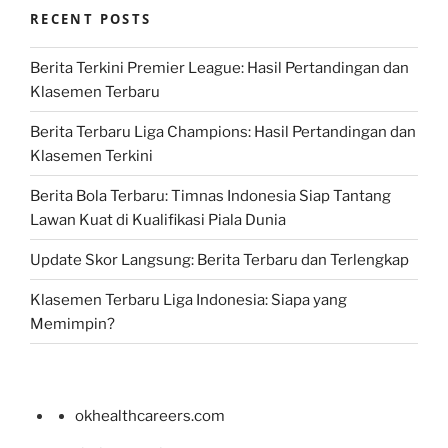
RECENT POSTS
Berita Terkini Premier League: Hasil Pertandingan dan
Klasemen Terbaru
Berita Terbaru Liga Champions: Hasil Pertandingan dan
Klasemen Terkini
Berita Bola Terbaru: Timnas Indonesia Siap Tantang
Lawan Kuat di Kualifikasi Piala Dunia
Update Skor Langsung: Berita Terbaru dan Terlengkap
Klasemen Terbaru Liga Indonesia: Siapa yang
Memimpin?
okhealthcareers.com