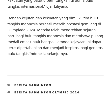
kekuatan yang patut diperhitungkan di dunia bulu
tangkis internasional,” ujar Liliyana.
Dengan kejutan dan kekuatan yang dimiliki, tim bulu
tangkis Indonesia berhasil meraih prestasi gemilang di
Olimpiade 2024. Mereka telah menorehkan sejarah
baru bagi bulu tangkis Indonesia dan membawa pulang
medali emas untuk bangsa. Semoga kejayaan ini dapat
terus dipertahankan dan menjadi inspirasi bagi generasi
bulu tangkis Indonesia selanjutnya.
CATEGORIES
BERITA BADMINTON
TAGS
BERITA BADMINTON OLYMPIC 2024