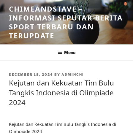
Skip
CHIMEANDSTAVE –
to
INFORMASI SEPUTAR BERITA
content
SPORT TERBARU DAN
TERUPDATE
Menu
POSTED
DECEMBER 18, 2024
BY
ADMINCHI
ON
Kejutan dan Kekuatan Tim Bulu
Tangkis Indonesia di Olimpiade
2024
Kejutan dan Kekuatan Tim Bulu Tangkis Indonesia di
Olimpiade 2024