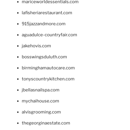
mariceworldessentials.com
lafisheriarestaurant.com
915jazzandmore.com
aguadulce-countryfair.com
jakehovis.com
bosswingsduluth.com
birminghamautocare.com
tonyscountrykitchen.com
jbellasnailspa.com
mychaihouse.com
alvisgrooming.com
thegeorginaestate.com