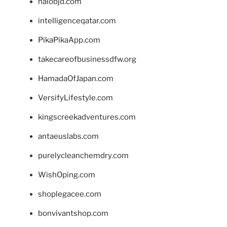
halobjd.com
intelligenceqatar.com
PikaPikaApp.com
takecareofbusinessdfw.org
HamadaOfJapan.com
VersifyLifestyle.com
kingscreekadventures.com
antaeuslabs.com
purelycleanchemdry.com
WishOping.com
shoplegacee.com
bonvivantshop.com