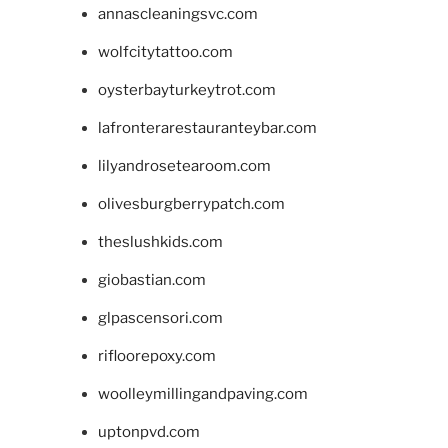
annascleaningsvc.com
wolfcitytattoo.com
oysterbayturkeytrot.com
lafronterarestauranteybar.com
lilyandrosetearoom.com
olivesburgberrypatch.com
theslushkids.com
giobastian.com
glpascensori.com
rifloorepoxy.com
woolleymillingandpaving.com
uptonpvd.com