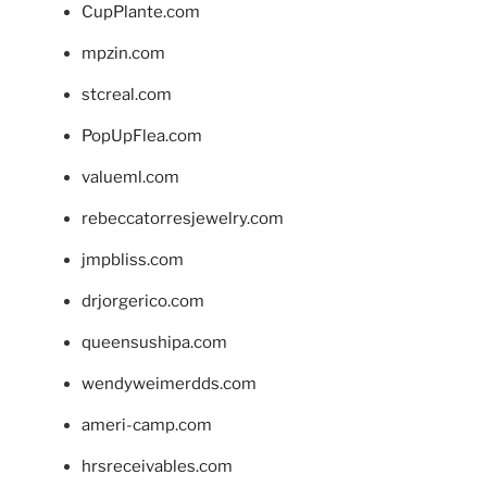
CupPlante.com
mpzin.com
stcreal.com
PopUpFlea.com
valueml.com
rebeccatorresjewelry.com
jmpbliss.com
drjorgerico.com
queensushipa.com
wendyweimerdds.com
ameri-camp.com
hrsreceivables.com