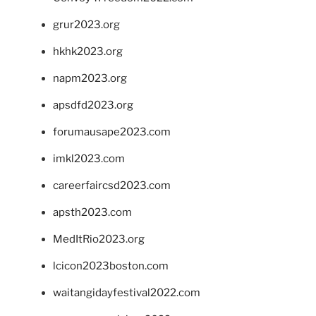
grur2023.org
hkhk2023.org
napm2023.org
apsdfd2023.org
forumausape2023.com
imkl2023.com
careerfaircsd2023.com
apsth2023.com
MedItRio2023.org
lcicon2023boston.com
waitangidayfestival2022.com