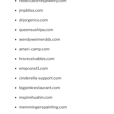
rebeccatorresjewelry.com
jmpbliss.com
drjorgerico.com
queensushipa.com
wendyweimerdds.com
ameri-camp.com
hrsreceivables.com
empconst1.com
cinderella-support.com
bigpinkrestaurant.com
inspirehuahin.com
memmingerspainting.com