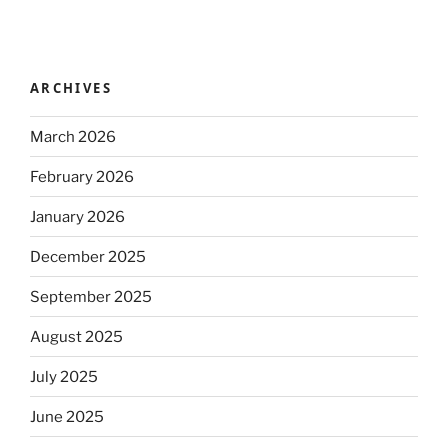
ARCHIVES
March 2026
February 2026
January 2026
December 2025
September 2025
August 2025
July 2025
June 2025