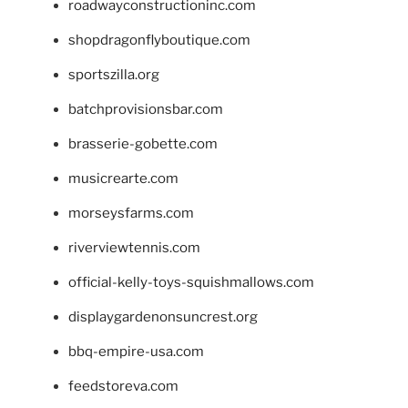
roadwayconstructioninc.com
shopdragonflyboutique.com
sportszilla.org
batchprovisionsbar.com
brasserie-gobette.com
musicrearte.com
morseysfarms.com
riverviewtennis.com
official-kelly-toys-squishmallows.com
displaygardenonsuncrest.org
bbq-empire-usa.com
feedstoreva.com