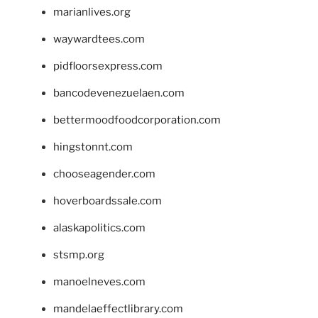
marianlives.org
waywardtees.com
pidfloorsexpress.com
bancodevenezuelaen.com
bettermoodfoodcorporation.com
hingstonnt.com
chooseagender.com
hoverboardssale.com
alaskapolitics.com
stsmp.org
manoelneves.com
mandelaeffectlibrary.com