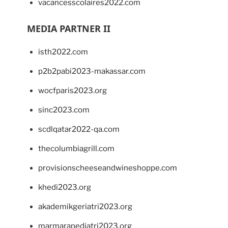
vacancesscolaires2022.com
MEDIA PARTNER II
isth2022.com
p2b2pabi2023-makassar.com
wocfparis2023.org
sinc2023.com
scdlqatar2022-qa.com
thecolumbiagrill.com
provisionscheeseandwineshoppe.com
khedi2023.org
akademikgeriatri2023.org
marmarapediatri2023.org