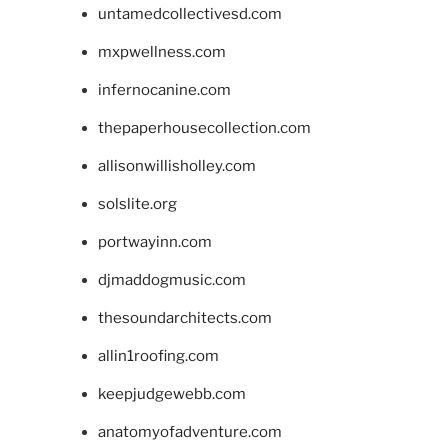
untamedcollectivesd.com
mxpwellness.com
infernocanine.com
thepaperhousecollection.com
allisonwillisholley.com
solslite.org
portwayinn.com
djmaddogmusic.com
thesoundarchitects.com
allin1roofing.com
keepjudgewebb.com
anatomyofadventure.com