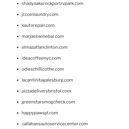
shadyoaksrockportrvpark.com
jccoinlaundry.com
kautorepair.com
marjaeswinebar.com
elmazatlanclinton.com
ideacoffeenyc.com
odieschillicothe.com
lacantinitagalesburg.com
pizzadeliverybristol.com
greenstarsmogcheck.com
happypawspl.com
callahansautoservicecenter.com