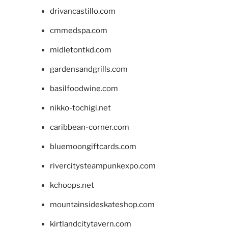
drivancastillo.com
cmmedspa.com
midletontkd.com
gardensandgrills.com
basilfoodwine.com
nikko-tochigi.net
caribbean-corner.com
bluemoongiftcards.com
rivercitysteampunkexpo.com
kchoops.net
mountainsideskateshop.com
kirtlandcitytavern.com