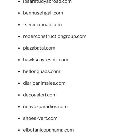
ibsarstudyabroad.com
bennusehgall.com
tsecincinnati.com
roderconstructiongroup.com
plazabatai.com
hawkscayresort.com
hellonquads.com
diarioanimales.com
decogaleri.com
unavozparadios.com
shoes-vert.com
elbotanicopanama.com