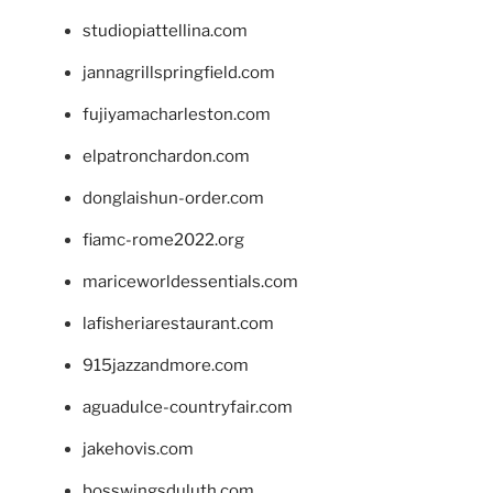
studiopiattellina.com
jannagrillspringfield.com
fujiyamacharleston.com
elpatronchardon.com
donglaishun-order.com
fiamc-rome2022.org
mariceworldessentials.com
lafisheriarestaurant.com
915jazzandmore.com
aguadulce-countryfair.com
jakehovis.com
bosswingsduluth.com