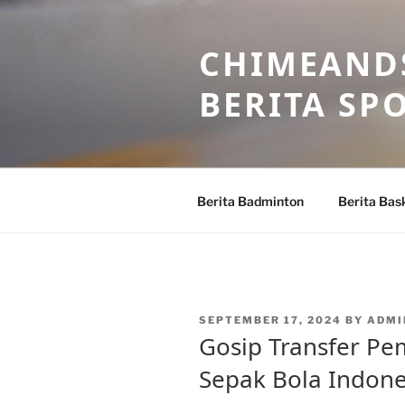
Skip
to
CHIMEANDS
content
BERITA SP
Berita Badminton
Berita Bas
POSTED
SEPTEMBER 17, 2024
BY
ADMI
ON
Gosip Transfer Pe
Sepak Bola Indone