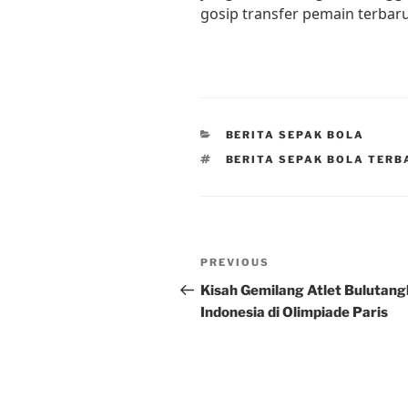
gosip transfer pemain terbaru 
CATEGORIES
BERITA SEPAK BOLA
TAGS
BERITA SEPAK BOLA TERB
Post
Previous
PREVIOUS
navigation
Post
Kisah Gemilang Atlet Bulutang
Indonesia di Olimpiade Paris