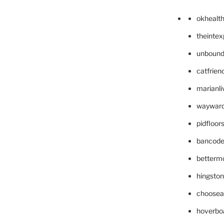
okhealt
theinte
unbound
catfrien
marianli
wayward
pidfloo
bancode
betterm
hingsto
choosea
hoverbo