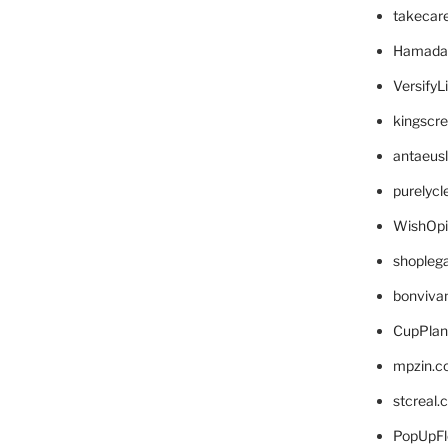
takecar
Hamada
VersifyL
kingscr
antaeus
purelyc
WishOp
shopleg
bonviva
CupPlan
mpzin.c
stcreal.
PopUpFl