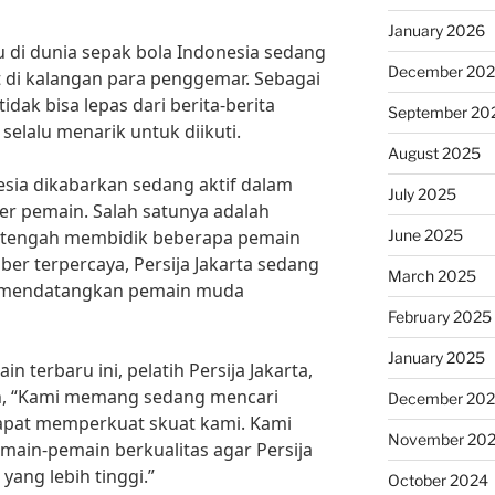
January 2026
u di dunia sepak bola Indonesia sedang
December 20
 di kalangan para penggemar. Sebagai
tidak bisa lepas dari berita-berita
September 20
selalu menarik untuk diikuti.
August 2025
esia dikabarkan sedang aktif dalam
July 2025
r pemain. Salah satunya adalah
June 2025
ya tengah membidik beberapa pemain
r terpercaya, Persija Jakarta sedang
March 2025
k mendatangkan pemain muda
February 2025
January 2025
n terbaru ini, pelatih Persija Jakarta,
n, “Kami memang sedang mencari
December 20
pat memperkuat skuat kami. Kami
November 20
in-pemain berkualitas agar Persija
 yang lebih tinggi.”
October 2024