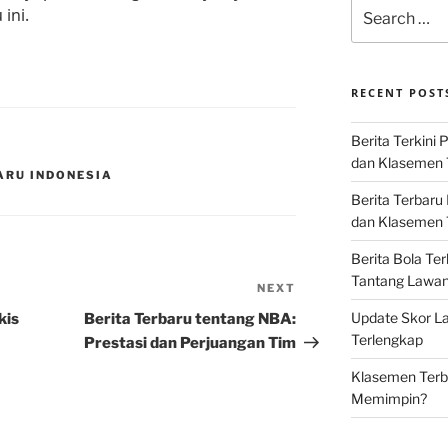
Search
ini.
for:
RECENT POST
Berita Terkini 
dan Klasemen 
ARU INDONESIA
Berita Terbaru
dan Klasemen T
Berita Bola Te
Tantang Lawan K
NEXT
Next
Post
Update Skor La
kis
Berita Terbaru tentang NBA:
Terlengkap
Prestasi dan Perjuangan Tim
Klasemen Terba
Memimpin?