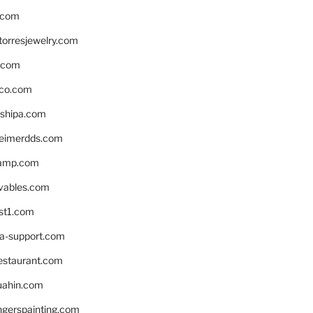
.com
torresjewelry.com
s.com
ico.com
shipa.com
eimerdds.com
camp.com
ivables.com
st1.com
la-support.com
estaurant.com
uahin.com
erspainting.com