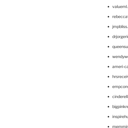
valueml
rebecca
jmpblis
drjorger
queensu
wendyw
ameri-
hrsrece
empcon
cinderel
bigpinkr
inspireh
memming