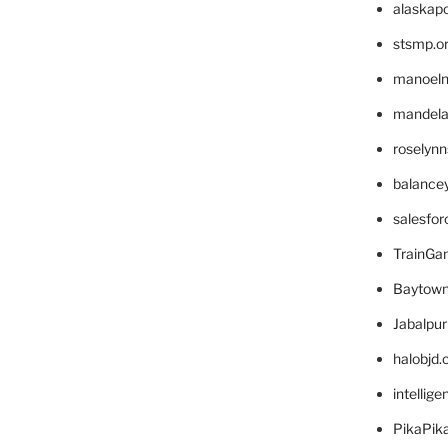
alaskapo
stsmp.o
manoel
mandelae
roselyn
balance
salesfo
TrainG
Baytown
Jabalpu
halobjd
intellig
PikaPik