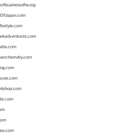
eofbusinessdfw.org
OfJapan.com
ifestyle.com
eekadventures.com
labs.com
leanchemdry.com
ing.com
acee.com
ntshop.com
te.com
om
com
ea.com