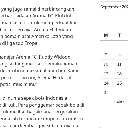
September 20
ain yang juga ramai diperbincangkan
erbaru adalah Arema FC. Klub ini
main asing untuk memperkuat lini
er terpercaya, Arema FC tengah
M
T
 pemain asal Amerika Latin yang
di liga top Eropa.
3
4
anajer Arema FC, Ruddy Widodo,
ng sedang mencari pemain-pemain
10
11
kontribusi maksimal bagi tim. Kami
17
18
pemain baru ini, Arema FC dapat
24
25
petisi musim ini.”
31
 di dunia sepak bola Indonesia
« Mar
diikuti. Para penggemar sepak bola di
untuk melihat bagaimana pergerakan
pengaruh terhadap kompetisi di musim
u saja perkembangan selanjutnya dari