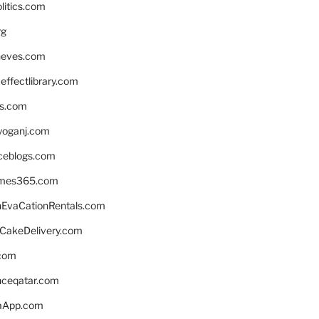
litics.com
rg
neves.com
ffectlibrary.com
ns.com
yoganj.com
rceblogs.com
ames365.com
EvaCationRentals.com
rCakeDelivery.com
.com
enceqatar.com
aApp.com