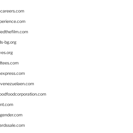
hcareers.com
xperience.com
edthefilm.com
ds-bg.org
ves.org
tees.com
rsexpress.com
venezuelaen.com
oodfoodcorporation.com
nnt.com
gender.com
ardssale.com