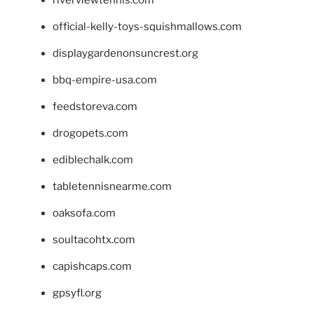
riverviewtennis.com
official-kelly-toys-squishmallows.com
displaygardenonsuncrest.org
bbq-empire-usa.com
feedstoreva.com
drogopets.com
ediblechalk.com
tabletennisnearme.com
oaksofa.com
soultacohtx.com
capishcaps.com
gpsyfl.org