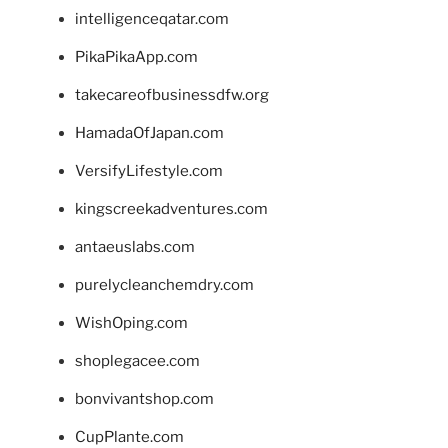
intelligenceqatar.com
PikaPikaApp.com
takecareofbusinessdfw.org
HamadaOfJapan.com
VersifyLifestyle.com
kingscreekadventures.com
antaeuslabs.com
purelycleanchemdry.com
WishOping.com
shoplegacee.com
bonvivantshop.com
CupPlante.com