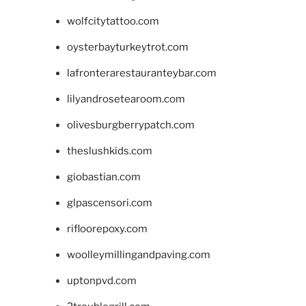
wolfcitytattoo.com
oysterbayturkeytrot.com
lafronterarestauranteybar.com
lilyandrosetearoom.com
olivesburgberrypatch.com
theslushkids.com
giobastian.com
glpascensori.com
rifloorepoxy.com
woolleymillingandpaving.com
uptonpvd.com