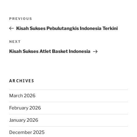
Post
Previous
PREVIOUS
navigation
Post
Kisah Sukses Pebulutangkis Indonesia Terkini
Next
NEXT
Post
Kisah Sukses Atlet Basket Indonesia
ARCHIVES
March 2026
February 2026
January 2026
December 2025