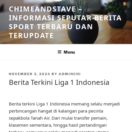
Skip
CHIMEANDSTAVE –
to
INFORMASI SEPUTAR BERITA
content
SPORT TERBARU DAN
TERUPDATE
Menu
POSTED
NOVEMBER 3, 2024
BY
ADMINCHI
ON
Berita Terkini Liga 1 Indonesia
Berita terkini Liga 1 Indonesia memang selalu menjadi
perbincangan hangat di kalangan para pecinta
sepakbola Tanah Air. Dari mulai transfer pemain,
klasemen sementara, hingga hasil pertandingan