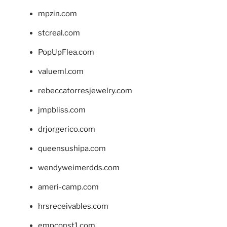
mpzin.com
stcreal.com
PopUpFlea.com
valueml.com
rebeccatorresjewelry.com
jmpbliss.com
drjorgerico.com
queensushipa.com
wendyweimerdds.com
ameri-camp.com
hrsreceivables.com
empconst1.com